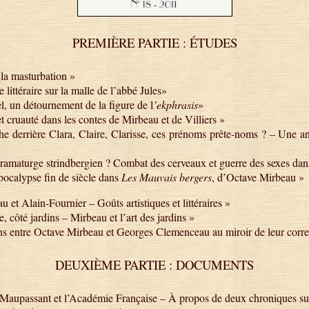
PREMIÈRE PARTIE : ÉTUDES
la masturbation »
ttéraire sur la malle de l’abbé Jules»
 un détournement de la figure de l
’ekphrasis
»
cruauté dans les contes de Mirbeau et de Villiers »
 derrière Clara, Claire, Clarisse, ces prénoms prête-noms ? – Une 
amaturge strindbergien ? Combat des cerveaux et guerre des sexes da
calypse fin de siècle dans
Les Mauvais bergers
, d’Octave Mirbeau »
 Alain-Fournier – Goûts artistiques et littéraires »
ôté jardins – Mirbeau et l’art des jardins »
s entre Octave Mirbeau et Georges Clemenceau au miroir de leur corr
DEUXIÈME PARTIE : DOCUMENTS
Maupassant et l’Académie Française – À propos de deux chroniques s