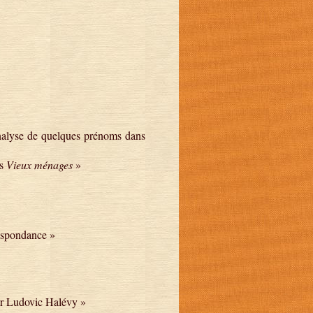
analyse de quelques prénoms dans
ns
Vieux ménages
»
espondance »
ur Ludovic Halévy »