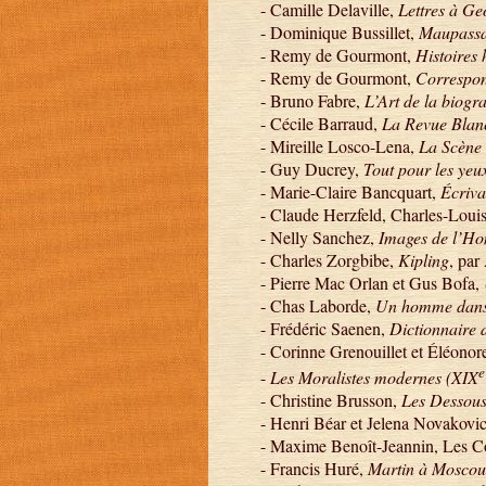
- Camille Delaville,
Lettres à G
- Dominique Bussillet,
Maupassan
- Remy de Gourmont,
Histoires 
- Remy de Gourmont,
Correspo
- Bruno Fabre,
L’Art de la biog
- Cécile Barraud,
La Revue Blan
- Mireille Losco-Lena,
La Scène 
- Guy Ducrey,
Tout pour les yeux
- Marie-Claire Bancquart,
Écriva
- Claude Herzfeld, Charles-Loui
- Nelly Sanchez,
Images de l’Ho
- Charles Zorgbibe,
Kipling
, par
- Pierre Mac Orlan et Gus Bofa,
- Chas Laborde,
Un homme dans 
- Frédéric Saenen,
Dictionnaire 
- Corinne Grenouillet et Éléonor
e
-
Les Moralistes modernes
(XIX
- Christine Brusson,
Les Dessous 
- Henri Béar et Jelena Novakovic
- Maxime Benoît-Jeannin, Les Co
- Francis Huré,
Martin à Moscou