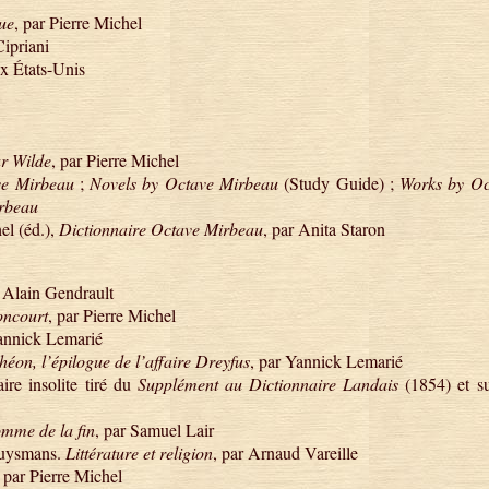
ue
, par Pierre Michel
Cipriani
x États-Unis
r Wilde
, par Pierre Michel
ve Mirbeau
;
Novels by Octave Mirbeau
(Study Guide) ;
Works by Oc
rbeau
el (éd.),
Dictionnaire Octave Mirbeau
, par Anita Staron
r Alain Gendrault
oncourt
, par Pierre Michel
Yannick Lemarié
héon, l’épilogue de l’affaire Dreyfus
, par Yannick Lemarié
re insolite tiré du
Supplément au Dictionnaire Landais
(1854) et su
mme de la fin
, par Samuel Lair
 Huysmans.
Littérature et religion
, par Arnaud Vareille
, par Pierre Michel