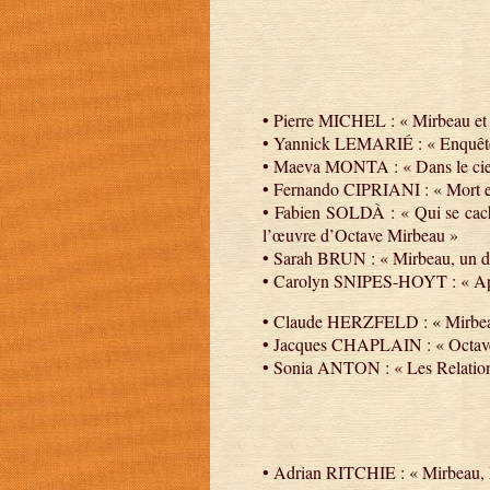
• Pierre MICHEL : « Mirbeau et 
• Yannick LEMARIÉ : « Enquête li
• Maeva MONTA : « Dans le ciel,
• Fernando CIPRIANI : « Mort et 
• Fabien SOLDÀ : « Qui se cache
l’œuvre d’Octave Mirbeau »
• Sarah BRUN : « Mirbeau, un dr
• Carolyn SNIPES-HOYT : « Apo
• Claude HERZFELD : « Mirbeau et
• Jacques CHAPLAIN : « Octave, c
• Sonia ANTON : « Les Relation
• Adrian RITCHIE : « Mirbeau, 