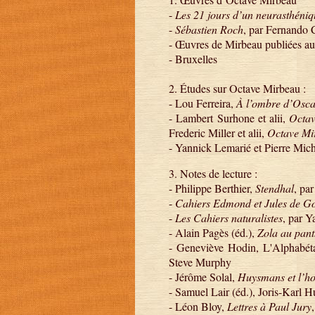
-
Les 21 jours d’un neurasthéniq
-
Sébastien Roch
, par Fernando 
- Œuvres de Mirbeau publiées au
- Bruxelles
2. Études sur Octave Mirbeau :
- Lou Ferreira,
À l’ombre d’Osca
- Lambert Surhone et alii,
Octa
Frederic Miller et alii,
Octave Mi
- Yannick Lemarié et Pierre Mich
3. Notes de lecture :
- Philippe Berthier,
Stendhal
, pa
-
Cahiers Edmond et Jules de G
-
Les Cahiers naturalistes
, par 
- Alain Pagès (éd.),
Zola au pant
- Geneviève Hodin, L'Alphabétai
Steve Murphy
- Jérôme Solal,
Huysmans et l’ho
- Samuel Lair (éd.), Joris-Karl
- Léon Bloy,
Lettres à Paul Jury