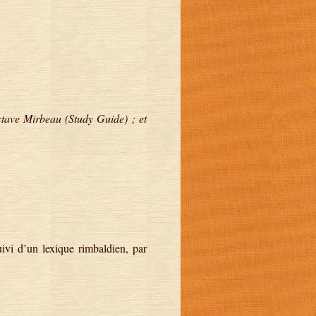
tave Mirbeau (Study Guide) ; et
ivi d’un lexique rimbaldien, par