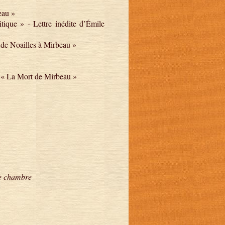
eau »
que » - Lettre inédite d’Émile
de Noailles à Mirbeau »
 « La Mort de Mirbeau »
e chambre