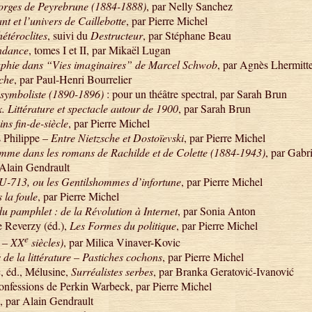
eorges de Peyrebrune (1884-1888)
, par Nelly Sanchez
t et l’univers de Caillebotte
, par Pierre Michel
hétéroclites
, suivi du
Destructeur
, par Stéphane Beau
ndance
, tomes I et II, par Mikaël Lugan
raphie dans “Vies imaginaires” de Marcel Schwob
, par Agnès Lhermitt
che
, par Paul-Henri Bourrelier
symboliste (1890-1896)
: pour un théâtre spectral, par Sarah Brun
. Littérature et spectacle autour de 1900
, par Sarah Brun
ins fin-de-siècle
, par Pierre Michel
s Philippe –
Entre Nietzsche et Dostoïevski
, par Pierre Michel
mme dans les romans de Rachilde et de Colette (1884-1943)
, par Gabr
 Alain Gendrault
U-713, ou les Gentilshommes d’infortune
, par Pierre Michel
la foule
, par Pierre Michel
du pamphlet : de la Révolution à Internet
, par Sonia Anton
e Reverzy (éd.),
Les Formes du politique
, par Pierre Michel
e
– XX
siècles)
, par Milica Vinaver-Kovic
de la littérature – Pastiches cochons
, par Pierre Michel
, éd., Mélusine,
Surréalistes serbes
, par Branka Geratović-Ivanović
nfessions de Perkin Warbeck, par Pierre Michel
, par Alain Gendrault