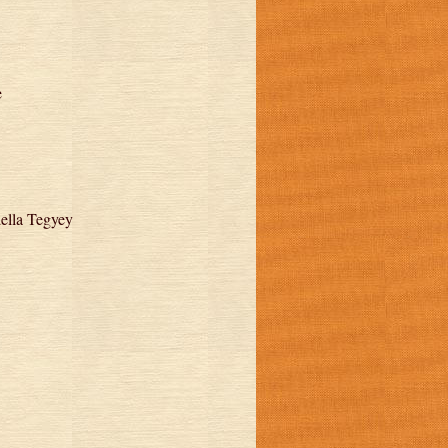
e
iella Tegyey