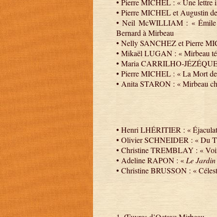
• Pierre MICHEL : « Une lettre 
• Pierre MICHEL et Augustin de
• Neil McWILLIAM : « Émile Be
Bernard à Mirbeau
• Nelly SANCHEZ et Pierre MICH
• Mikaël LUGAN : « Mirbeau té
• Maria CARRILHO-JÉZÉQUEL : 
• Pierre MICHEL : « La Mort de
• Anita STARON : « Mirbeau che
• Henri LHÉRITIER : « Éjaculat
• Olivier SCHNEIDER : « Du Th
• Christine TREMBLAY : « Voir l
• Adeline RAPON : «
Le Jardin
• Christine BRUSSON : « Célestin
1. Œuvres d’Octave Mirbeau