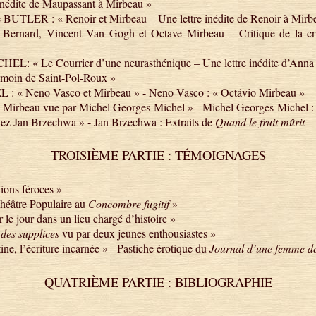
inédite de Maupassant à Mirbeau »
 BUTLER : « Renoir et Mirbeau – Une lettre inédite de Renoir à Mirb
rnard, Vincent Van Gogh et Octave Mirbeau – Critique de la criti
EL: « Le Courrier d’une neurasthénique – Une lettre inédite d’Anna 
moin de Saint-Pol-Roux »
« Neno Vasco et Mirbeau » - Neno Vasco : « Octávio Mirbeau »
 Mirbeau vue par Michel Georges-Michel » - Michel Georges-Michel :
z Jan Brzechwa » - Jan Brzechwa : Extraits de
Quand le fruit mûrit
TROISIÈME PARTIE : TÉMOIGNAGES
ions féroces »
éâtre Populaire au
Concombre fugitif
»
e jour dans un lieu chargé d’histoire »
 des supplices
vu par deux jeunes enthousiastes »
e, l’écriture incarnée » - Pastiche érotique du
Journal d’une femme d
QUATRIÈME PARTIE : BIBLIOGRAPHIE