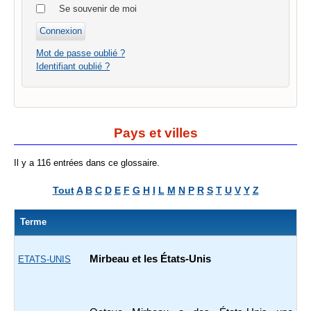
Se souvenir de moi
Mot de passe oublié ?
Identifiant oublié ?
Pays et villes
Il y a 116 entrées dans ce glossaire.
Tout
A
B
C
D
E
F
G
H
I
L
M
N
P
R
S
T
U
V
Y
Z
Terme
Mirbeau et les États-Unis
ETATS-UNIS