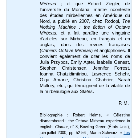
Mirbeau
; et que Robert Ziegler, de
l’université du Montana, maître incontesté
des études mirbelliennes en Amérique du
Nord, a publié en 2007, chez Rodopi,
The
Nothing Machine
: the fiction of Octave
Mirbeau
, et a fait paraître une vingtaine
d’articles sur Mirbeau, en français et en
anglais, dans des revues françaises
(
Cahiers Octave Mirbeau
) et anglophones. Il
convient également de citer les noms de
Julia Przybos, Emily Apter, Isabelle Genest,
Stephen Christensen, Jennifer Forrest,
Ioanna Chatzidimitriou, Lawrence Schehr,
Olga Amarie, Christina Chabrier, Sarah
Mallory, etc., qui témoignent de la vitalité de
la mirbeaulogie aux
States
.
P. M.
Bibliographie :
Robert Helms, « Célestine
dismembered : the Octave Mirbeau experience in
english,
Clamor
, n° 3, Bowling Green (États-Unis),
juin-juillet 2000, pp. 52-56 ; Martin Schwarz, «
Les