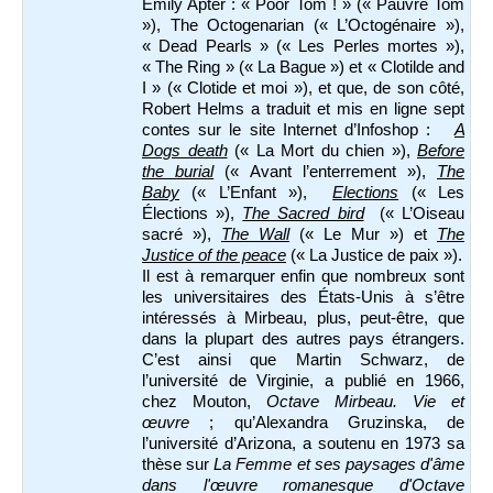
Emily Apter : « Poor Tom ! » (« Pauvre Tom
»), The Octogenarian (« L’Octogénaire »),
« Dead Pearls » (« Les Perles mortes »),
« The Ring » (« La Bague ») et « Clotilde and
I » (« Clotide et moi »), et que, de son côté,
Robert Helms a traduit et mis en ligne sept
contes sur le site Internet d’Infoshop :
A
Dogs death
(« La Mort du chien »),
Before
the burial
(« Avant l’enterrement »),
The
Baby
(« L’Enfant »),
Elections
(« Les
Élections »),
The Sacred bird
(« L’Oiseau
sacré »),
The Wall
(« Le Mur ») et
The
Justice of the peace
(« La Justice de paix »).
Il es
t à remarquer enfin que nombreux sont
les universitaires des États-Unis à s’être
intéressés à Mirbeau, plus, peut-être, que
dans la plupart des autres pays étrangers.
C’est ainsi que Martin Schwarz, de
l’université de Virginie, a publié en 1966,
chez Mouton,
Octave Mirbeau. Vie et
œuvre
; qu’Alexandra Gruzinska, de
l’université d’Arizona, a soutenu en 1973 sa
thèse sur
La Femme et ses paysages d'âme
dans l'œuvre romanesque d'Octave