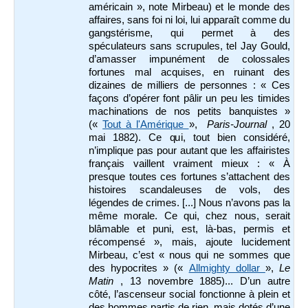
américain », note Mirbeau) et le monde des
affaires, sans foi ni loi, lui apparaît comme du
gangstérisme, qui permet à des
spéculateurs sans scrupules, tel Jay Gould,
d’amasser impunément de colossales
fortunes mal acquises, en ruinant des
dizaines de milliers de personnes : « Ces
façons d’opérer font pâlir un peu les timides
machinations de nos petits banquistes »
(«
Tout à l'Amérique
»,
Paris-Journal
, 20
mai 1882). Ce qui, tout bien considéré,
n’implique pas pour autant que les affairistes
français vaillent vraiment mieux : « À
presque toutes ces fortunes s’attachent des
histoires scandaleuses de vols, des
légendes de crimes. [...]
Nous n’avons pas la
même morale. Ce qui, chez nous, serait
blâmable et puni, est, là-bas, permis et
récompensé », mais, ajoute lucidement
Mirbeau, c’est « nous qui ne sommes que
des hypocrites » («
Allmighty dollar
»,
Le
Matin
, 13 novembre 1885)...
D’un autre
côté, l’ascenseur social fonctionne à plein et
des hommes partis de rien, mais dotés d’une