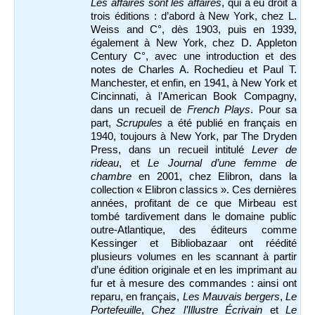
Les affaires sont les affaires
, qui a eu droit à
trois éditions : d’abord à New York, chez L.
Weiss and C°, dès 1903, puis en 1939,
également à New York, chez D. Appleton
Century C°, avec une introduction et des
notes de Charles A. Rochedieu et Paul T.
Manchester, et enfin, en 1941, à New York et
Cincinnati, à l’American Book Compagny,
dans un recueil de
French Plays
. Pour sa
part,
Scrupules
a été publié en français en
1940, toujours à New York, par The Dryden
Press, dans un recueil intitulé
Lever de
rideau
, et
Le Journal d’une femme de
chambre
en 2001, chez Elibron, dans la
collection « Elibron classics ». Ces dernières
années, profitant de ce que Mirbeau est
tombé tardivement dans le domaine public
outre-Atlantique, des éditeurs comme
Kessinger et Bibliobazaar ont réédité
plusieurs volumes en les scannant à partir
d’une édition originale et en les imprimant au
fur et à mesure des commandes : ainsi ont
reparu, en français,
Les Mauvais bergers
,
Le
Portefeuille
,
Chez l’Illustre Écrivain
et
Le