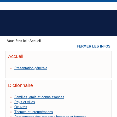
Vous êtes ici :
Accueil
FERMER LES INFOS
Accueil
Présentation générale
Dictionnaire
Familles, amis et connaissances
Pays et villes
Oeuvres
Thèmes et interprétations
Personnages des romans : hommes et femmes