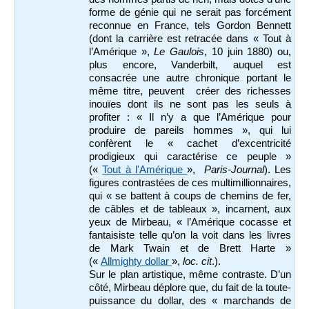
forme de génie qui ne serait pas forcément
reconnue en France, tels Gordon Bennett
(dont la carrière est retracée dans « Tout à
l’Amérique »,
Le Gaulois
, 10 juin 1880) ou,
plus encore, Vanderbilt, auquel est
consacrée une autre chronique portant le
même titre, peuvent créer des richesses
inouïes dont ils ne sont pas les seuls à
profiter : « Il n’y a que l’Amérique pour
produire de pareils hommes », qui lui
confèrent le « cachet d’excentricité
prodigieux qui caractérise ce peuple »
(«
Tout à l'Amérique
»,
Paris-Journal
). Les
figures contrastées de ces multimillionnaires,
qui « se battent à coups de chemins de fer,
de câbles et de tableaux », incarnent, aux
yeux de Mirbeau, « l’Amérique cocasse et
fantaisiste telle qu’on la voit dans les livres
de Mark Twain et de Brett Harte »
(«
Allmighty dollar
»,
loc. cit
.).
Sur le plan artistique, même contraste. D’un
côté, Mirbeau déplore que, du fait de la toute-
puissance du dollar, des « marchands de