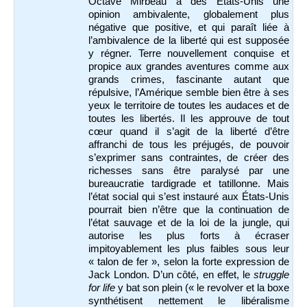
Octave Mirbeau a des États-Unis une
opinion ambivalente, globalement plus
négative que positive, et qui paraît liée à
l’ambivalence de la liberté qui est supposée
y régner. Terre nouvellement conquise et
propice aux grandes aventures comme aux
grands crimes, fascinante autant que
répulsive, l’Amérique semble bien être à ses
yeux le territoire de toutes les audaces et de
toutes les libertés. Il les approuve de tout
cœur quand il s’agit de la liberté d’être
affranchi de tous les préjugés, de pouvoir
s’exprimer sans contraintes, de créer des
richesses sans être paralysé par une
bureaucratie tardigrade et tatillonne. Mais
l’état social qui s’est instauré aux États-Unis
pourrait bien n’être que la continuation de
l’état sauvage et de la loi de la jungle, qui
autorise les plus forts à écraser
impitoyablement les plus faibles sous leur
« talon de fer », selon la forte expression de
Jack London. D’un côté, en effet, le
struggle
for life
y bat son plein (« le revolver et la boxe
synthétisent nettement le libéralisme