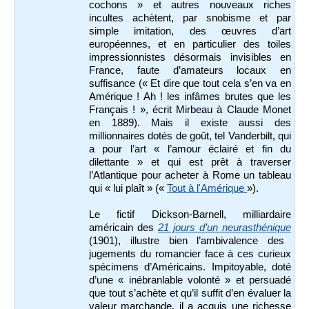
cochons » et autres nouveaux riches
incultes achètent, par snobisme et par
simple imitation, des œuvres d’art
européennes, et en particulier des toiles
impressionnistes désormais invisibles en
France, faute d’amateurs locaux en
suffisance (« Et dire que tout cela s’en va en
Amérique ! Ah ! les infâmes brutes que les
Français ! », écrit Mirbeau à Claude Monet
en 1889). Mais il existe aussi des
millionnaires dotés de goût, tel Vanderbilt, qui
a pour l’art « l’amour éclairé et fin du
dilettante » et qui est prêt à traverser
l’Atlantique pour acheter à Rome un tableau
qui « lui plaît » («
Tout à l'Amérique
»).
Le fictif Dickson-Barnell, milliardaire
américain des
21 jours d’un neurasthénique
(1901), illustre bien l’ambivalence des
jugements du romancier face à ces curieux
spécimens d’Américains. Impitoyable, doté
d’une « inébranlable volonté » et persuadé
que tout s’achète et qu’il suffit d’en évaluer la
valeur marchande, il a acquis une richesse