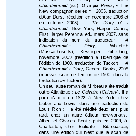
Chambermaid
(
sic
), Olympia Press, « The
New compagnon series », 2005, traduction
d’Alan Durst (réédition en novembre 2006 et
en octobre 2008) ;
The Diary of a
Chambermaid
, New York, Harper Collins,
First Harper Perennial ed., mars 2007, sans
indication du nom du traducteur ;
A
Chambermaid's Diary
, Whitefish
(Massachusetts), Kessinger Publishing,
novembre 2009 (réédition à l'identique de
l'édition de 1900, traduction de Tucker) ;
A
Chambermaid's Diary
, General Books, 2009
(mauvais scan de l'édition de 1900, dans la
traduction de Tucker).
Un seul autre roman de Mirbeau a été traduit
outre-Atlantique :
Le Calvaire
(
Calvary
). Il a
paru d’abord en 1922 à New York, chez
Lieber and Lewis, dans une traduction de
Louis Rich ; il a été réédité deux ans plus
tard, chez un autre éditeur new-yorkais,
Albert et Charles Boni ; puis en 2009, à
Charleston, chez Bibliolife - Bibliobazaar,
dans une édition qui n’est que le scan de