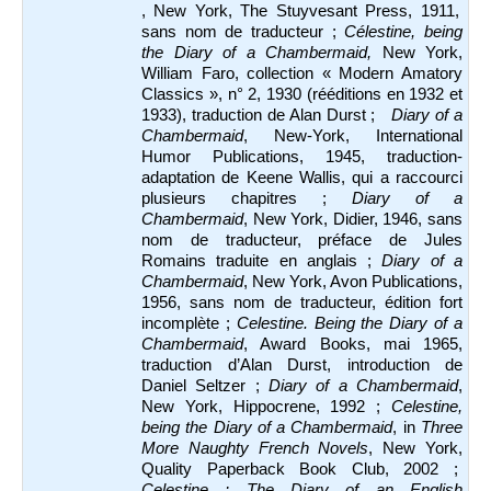
, New York, The Stuyvesant Press, 1911,
sans nom de traducteur ;
Célestine, being
the Diary of a Chambermaid,
New York,
William Faro, collection « Modern Amatory
Classics », n° 2, 1930 (rééditions en 1932 et
1933), traduction de Alan Durst ;
Diary of a
Chambermaid
, New-York, International
Humor Publications, 1945, traduction-
adaptation de Keene Wallis, qui a raccourci
plusieurs chapitres ;
Diary of a
Chambermaid
, New York, Didier, 1946, sans
nom de traducteur, préface de Jules
Romains traduite en anglais ;
Diary of a
Chambermaid
, New York, Avon Publications,
1956, sans nom de traducteur, édition fort
incomplète ;
Celestine.
Being the Diary of a
Chambermaid
, Award Books, mai 1965,
traduction d’Alan Durst, introduction de
Daniel Seltzer ;
Diary of a Chambermaid
,
New York, Hippocrene, 1992 ;
Celestine,
being the Diary of a Chambermaid
, in
Three
More Naughty French Novels
, New York,
Quality Paperback Book Club, 2002 ;
Celestine : The Diary of an English