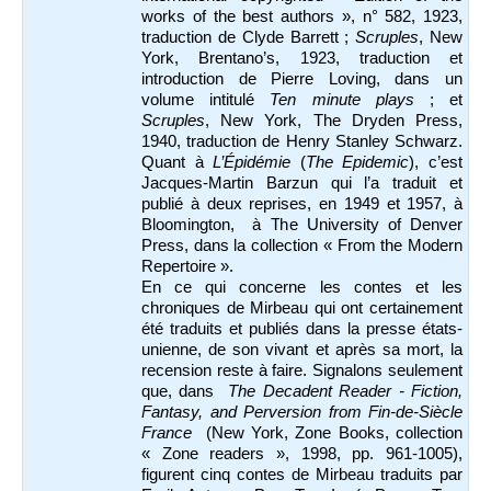
works of the best authors », n° 582
, 1923,
traduction de Clyde Barrett ;
Scruples
, New
York, Brentano’s, 1923, traduction et
introduction de Pierre Loving, dans un
volume intitulé
Ten minute plays
; et
Scruples
, New York, The Dryden Press,
1940, traduction de Henry Stanley Schwarz.
Quant à
L’Épidémie
(
The Epidemic
), c’est
Jacques-Martin Barzun qui l’a traduit et
publié à deux reprises, en 1949 et 1957, à
Bloomington, à The University of Denver
Press, dans la collection « From the Modern
Repertoire ».
En ce qui concerne les contes et les
chroniques de Mirbeau qui ont certainement
été traduits et publiés dans la presse états-
unienne, de son vivant et après sa mort, la
recension reste à faire. Signalons seulement
que, dans
The Decadent Reader - Fiction,
Fantasy, and Perversion from Fin-de-Siècle
France
(New York, Zone Books, collection
« Zone readers », 1998, pp. 961-1005),
figurent cinq contes de Mirbeau traduits par