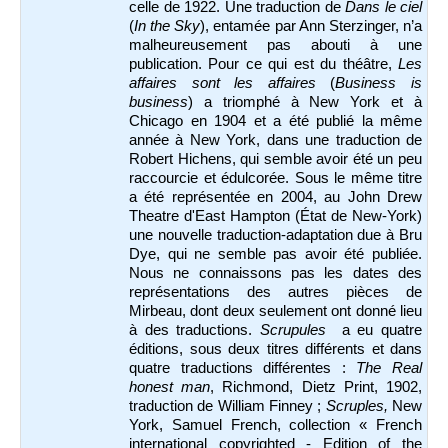
celle de 1922. Une traduction de
Dans le ciel
(
In the Sky
), entamée par Ann Sterzinger, n’a
malheureusement pas abouti à une
publication. Pour ce qui est du théâtre,
Les
affaires sont les affaires
(
Business is
business
) a triomphé à New York et à
Chicago en 1904 et a été publié la même
année à New York, dans une traduction de
Robert Hichens, qui semble avoir été un peu
raccourcie et édulcorée. Sous le même titre
a été représentée
en 2004, au John Drew
Theatre d'East Hampton (État de New-York)
une nouvelle traduction-adaptation due à Bru
Dye, qui ne semble pas avoir été publiée.
Nous ne connaissons pas les dates des
représentations des autres pièces de
Mirbeau, dont deux seulement ont donné lieu
à des traductions.
Scrupules
a eu quatre
éditions, sous deux titres différents et dans
quatre traductions différentes :
The Real
honest man
, Richmond, Dietz Print, 1902,
traduction de William Finney ;
Scruples,
New
York, Samuel French, collection « French
international copyrighted - E
dition of the