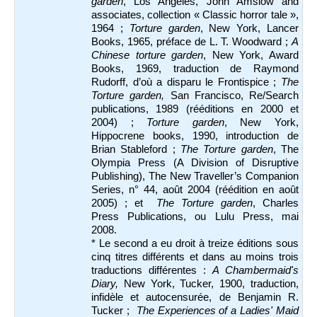
garden
, Los Angeles, John Amslow and
associates, collection « Classic horror tale »,
1964 ;
Torture garden
, New York, Lancer
Books, 1965, préface de L. T. Woodward ;
A
Chinese torture garden
, New York, Award
Books, 1969, traduction de Raymond
Rudorff, d’où a disparu le Frontispice ;
The
Torture garden,
San Francisco, Re/Search
publications, 1989 (rééditions en 2000 et
2004) ;
Torture garden
, New York,
Hippocrene books, 1990, introduction de
Brian Stableford ;
The Torture garden
, The
Olympia Press (A Division of Disruptive
Publishing), The New Traveller’s Companion
Series, n° 44, août 2004 (réédition en août
2005) ; et
The Torture garden
, Charles
Press Publications, ou Lulu Press, mai
2008.
* Le second a eu droit à treize éditions sous
cinq titres différents et dans au moins trois
traductions différentes :
A Chambermaid's
Diary,
New York, Tucker, 1900, traduction,
infidèle et autocensurée, de Benjamin R.
Tucker ;
The Experiences of a Ladies' Maid