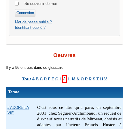
Se souvenir de moi
Mot de passe oublié ?
Identifiant oublié ?
Oeuvres
Il y a 96 entrées dans ce glossaire.
Tout
A
B
C
D
E
F
G
I
J
L
M
N
O
P
R
S
T
U
V
Terme
C’est sous ce titre qu’a paru, en septembre
J'ADORE LA
VIE
2001, chez Séguier-Archimbaud, un recueil de
dix-neuf textes narratifs de Mirbeau, choisis et
adaptés par l’acteur Francis Huster à