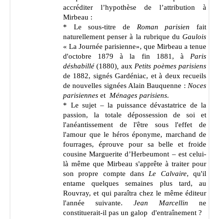
accréditer l’hypothèse de l’attribution à
Mirbeau :
* Le sous-titre de
Roman parisien
fait
naturellement penser à la rubrique du
Gaulois
« La Journée parisienne», que Mirbeau a tenue
d'octobre 1879 à la fin 1881, à
Paris
déshabillé
(1880)
,
aux
Petits poèmes parisiens
de 1882, signés Gardéniac, et à deux recueils
de nouvelles signées Alain Bauquenne :
Noces
parisiennes
et
Ménages parisiens.
* Le sujet – la puissance dévastatrice de la
passion, la totale dépossession de soi et
l'anéantissement de l'être sous l'effet de
l'amour
que le héros éponyme, marchand de
fourrages, éprouve pour sa belle et froide
cousine Marguerite d’Herbeumont
– est celui-
là même que Mirbeau s'apprête à traiter pour
son propre compte dans
Le Calvaire
, qu'il
entame quelques semaines plus tard, au
Rouvray, et qui paraîtra chez le même éditeur
l'année suivante.
Jean Marcellin
ne
constituerait-il pas un galop d'entraînement ?