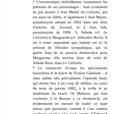
* L'onomastique mirbellienne, notamment les
prénoms de ses personnages : Jean (comment
ne pas penser à Jean Mintié du
Calvaire,
qui
est aussi un faible, et également à Jean Maure,
pseudonyme adopté en 1892 dans une série
d'articles du
Journal
, et à Jean Salt,
pseudonyme de 1896 ?), Juliette (cf.
Le
Calvaire
) et Marguerite.(cf.
Sébastien Roch
). Il
est à noter cependant que Juliette est ici le
prénom de l'héroïne sympathique, qui va
guérir Jean de sa passion destructrice pour
Marguerite, rôle inverse donc de celui de
Juliette Roux dans
Le Calvaire.
* Le romancier évoque les spéculations
boursières et le krach de l'Union Générale –
il
situe même très précisément l’épisode final,
qui donne lieu à un coup de théâtre, au cours
du mois de janvier 1882, à la veille et au
lendemain du krach. Or
Mirbeau, qui était
coulissier à la Bourse à ce moment-là, est
évidemment en mesure de traiter ce sujet
mieux que personne, comme il s’en vantera
quelques années plus tard auprès d’Edmond