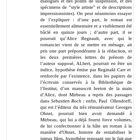
dialogues et des points de suspension, et des
spécimens de ”style artiste” et de descriptions
impressionnistes). On peut néanmoins essayer
de l’expliquer : d’une part, le roman est
essentiellement alimentaire et a visiblement été
bâclé en quinze jours ; d’autre part, il se
pourrait qu’Alice Regnault, avec qui le
romancier vient de se mettre en ménage, ait
pris une part prépondérante à la rédaction, et
les deux premières lettres du prénom de
l’auteur supposé, ALbert, pourrait en être un
indice, hypothèse émise par Reginald Carr et
renforcée par l’existence, dans les papiers de
l’écrivain conservés à la Bibliothèque de
l’Institut, d’un manuscrit breton de la main
d’Alice, dont Mirbeau a repris des passages
dans
Sébastien Roch
; enfin, Paul Ollendorff,
qui est l’éditeur du très rémunérateur Georges
Ohnet, pourrait bien avoir demandé à
Mirbeau, qui lui a déjà fourni force volumes,
de lui confectionner à la hâte un roman à la
manière d'Ohnet, histoire de rentabiliser le
juteux filon, hypothèse reposant sur le fait que