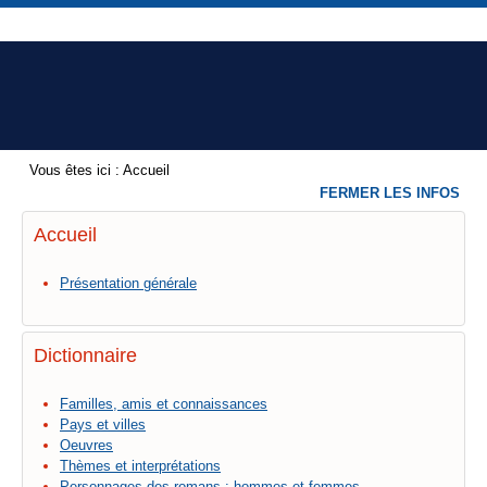
Vous êtes ici :
Accueil
FERMER LES INFOS
Accueil
Présentation générale
Dictionnaire
Familles, amis et connaissances
Pays et villes
Oeuvres
Thèmes et interprétations
Personnages des romans : hommes et femmes