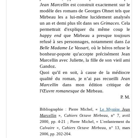
Jean Marcellin
est construit exactement sur le
modèle des romans de Georges Ohnet tels que
Mirbeau les a lui-même lucidement analysés
un an et demi plus tôt dans ses
Grimaces
. Cela
permettrait d'expliquer du même coup le
happy end
que Mirbeau a presque toujours
refusé à ses personnages, notamment dans
La
Belle Madame Le Vassart
, où le héros refuse le
bonheur-popote qu'accepte précisément Jean
Marcellin avec Juliette, la fille de son vieil ami
Gandoz.
Quoi qu'il en soit, à cause de la médiocre
qualité du roman, je n’ai pas recueilli
Jean
Marcellin
dans mon édition critique de
l'
Œuvre romanesque
de Mirbeau.
P. M.
Bibliographie : Pierre Michel, «
Le Mystère
Jean
Marcellin
»,
Cahiers Octave Mirbeau
, n° 7, avril
2000, pp. 4-21 ; Pierre Michel, « L’enfantement du
Calvaire
»,
Cahiers Octave Mirbeau
, n° 13, mars
2006, pp. 202-204.