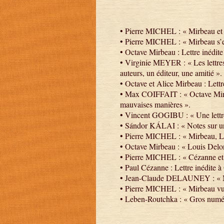
• Pierre MICHEL : « Mirbeau et O
• Pierre MICHEL : « Mirbeau s’e
• Octave Mirbeau : Lettre inédit
• Virginie MEYER : « Les lettre
auteurs, un éditeur, une amitié ».
• Octave et Alice Mirbeau : Lettr
• Max COIFFAIT : « Octave Mirb
mauvaises manières ».
• Vincent GOGIBU : « Une lettr
• Sándor KÁLAI : « Notes sur une
• Pierre MICHEL : « Mirbeau, Lo
• Octave Mirbeau : « Louis Delo
• Pierre MICHEL : « Cézanne et
• Paul Cézanne : Lettre inédite 
• Jean-Claude DELAUNEY : « Mir
• Pierre MICHEL : « Mirbeau vu
• Leben-Routchka : « Gros numé