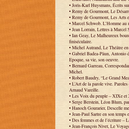
• Joris-Karl Huysmans, Écrits sur
• Remy de Gourmont, Le Désarroi
• Remy de Gourmont, Les Arts et
• Marcel Schwob. L’Homme au ma
• Jean Lorrain, Lettres à Marcel
• Ian Geay, Le Malheureux bourdon
finiséculaire.
• Michel Autrand, Le Théâtre en
• Gabriel Badea-Päun, Antonio de
Epoque, sa vie, son oeuvre.
• Bernard Garreau, Correspondan
Michel.
• Robert Baudry, “Le Grand Meau
• L’Art de la parole vive. Parole
Arnaud Vareille.
• Les Voix du peuple – XIXe et X
• Serge Berstein, Léon Blum, pa
• Hanoch Gourarier, Descelle mes
• Jean-Paul Sartre en son temps e
• Des femmes et de l’écriture – L
• Jean-François Nivet, Le Voyag