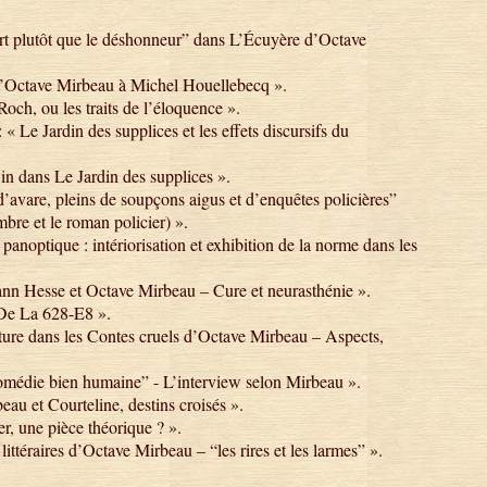
t plutôt que le déshonneur” dans L’Écuyère d’Octave
ctave Mirbeau à Michel Houellebecq ».
ch, ou les traits de l’éloquence ».
 Jardin des supplices et les effets discursifs du
n dans Le Jardin des supplices ».
avare, pleins de soupçons aigus et d’enquêtes policières”
re et le roman policier) ».
optique : intériorisation et exhibition de la norme dans les
 Hesse et Octave Mirbeau – Cure et neurasthénie ».
De La 628-E8 ».
ure dans les Contes cruels d’Octave Mirbeau – Aspects,
édie bien humaine” - L’interview selon Mirbeau ».
 et Courteline, destins croisés ».
 une pièce théorique ? ».
téraires d’Octave Mirbeau – “les rires et les larmes” ».