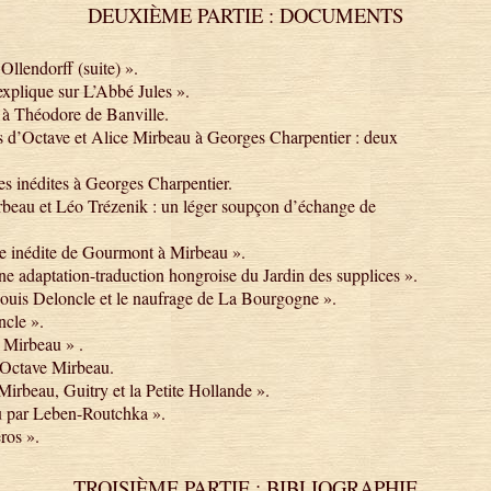
DEUXIÈME PARTIE : DOCUMENTS
llendorff (suite) ».
xplique sur L’Abbé Jules ».
e à Théodore de Banville.
s d’Octave et Alice Mirbeau à Georges Charpentier : deux
es inédites à Georges Charpentier.
eau et Léo Trézenik : un léger soupçon d’échange de
e inédite de Gourmont à Mirbeau ».
 adaptation-traduction hongroise du Jardin des supplices ».
uis Deloncle et le naufrage de La Bourgogne ».
ncle ».
 Mirbeau » .
à Octave Mirbeau.
beau, Guitry et la Petite Hollande ».
 par Leben-Routchka ».
ros ».
TROISIÈME PARTIE : BIBLIOGRAPHIE