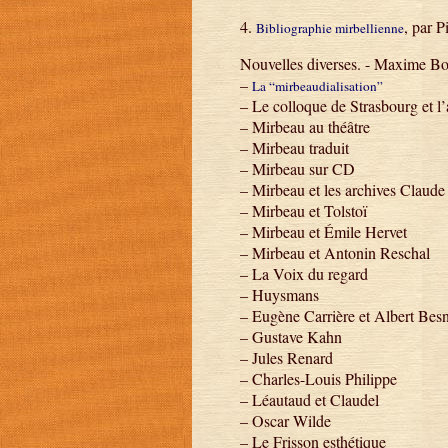
4.
, par P
Bibliographie mirbellienne
Nouvelles diverses. - Maxime Bo
–
La “mirbeaudialisation”
– Le colloque de Strasbourg et 
– Mirbeau au théâtre
– Mirbeau traduit
– Mirbeau sur CD
– Mirbeau et les archives Claud
– Mirbeau et Tolstoï
– Mirbeau et Émile Hervet
– Mirbeau et Antonin Reschal
– La Voix du regard
– Huysmans
– Eugène Carrière et Albert Bes
– Gustave Kahn
– Jules Renard
– Charles-Louis Philippe
– Léautaud et Claudel
– Oscar Wilde
– Le Frisson esthétique