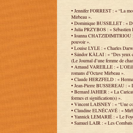
• Jennifer FORREST : « “La mor
Mirbeau ».
• Dominique BUSSILLET : « D’O
• Julia PRZYBOS : « Sébastien Ro
• Ioanna CHATZIDIMITRIOU : « Le
pouvoir ».
• Louise LYLE : « Charles Darwi
• Sándor KÀLAI : « “Des yeux d’
(Le Journal d’une femme de chamb
• Arnaud VAREILLE : « L’OEil pan
romans d’Octave Mirbeau ».
• Claude HERZFELD : « Hermann
• Jean-Pierre BUSSEREAU : « 
• Bernard JAHIER : « La Caricat
formes et signification(s) ».
• Vincent LAISNEY : « “Une com
• Claudine ELNÉCAVÉ : « Mirbeau
• Yannick LEMARIÉ : « Le Foyer,
• Samuel LAIR : « Les Combats lit