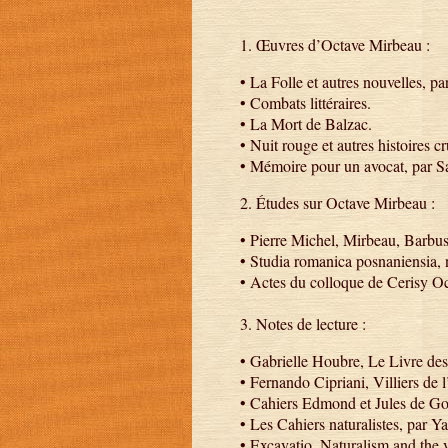
1. Œuvres d’Octave Mirbeau :
• La Folle et autres nouvelles, pa
• Combats littéraires.
• La Mort de Balzac.
• Nuit rouge et autres histoires cr
• Mémoire pour un avocat, par S
2. Études sur Octave Mirbeau :
• Pierre Michel, Mirbeau, Barbuss
• Studia romanica posnaniensia, 
• Actes du colloque de Cerisy Oc
3. Notes de lecture :
• Gabrielle Houbre, Le Livre des
• Fernando Cipriani, Villiers de l
• Cahiers Edmond et Jules de Gon
• Les Cahiers naturalistes, par 
• Excavatio, Naturalism and the 