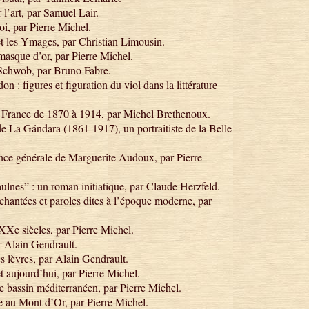
 l’art, par Samuel Lair.
, par Pierre Michel.
 les Ymages, par Christian Limousin.
sque d’or, par Pierre Michel.
 Schwob, par Bruno Fabre.
 : figures et figuration du viol dans la littérature
 France de 1870 à 1914, par Michel Brethenoux.
 La Gándara (1861-1917), un portraitiste de la Belle
ce générale de Marguerite Audoux, par Pierre
lnes” : un roman initiatique, par Claude Herzfeld.
s chantées et paroles dites à l’époque moderne, par
Xe siècles, par Pierre Michel.
r Alain Gendrault.
 lèvres, par Alain Gendrault.
t aujourd’hui, par Pierre Michel.
e bassin méditerranéen, par Pierre Michel.
e au Mont d’Or, par Pierre Michel.