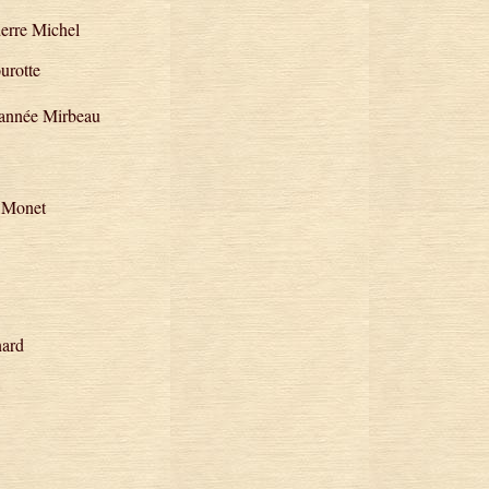
ierre Michel
urotte
l’année Mirbeau
e Monet
nard