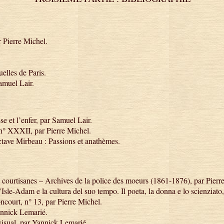
r Pierre Michel.
uelles de Paris.
amuel Lair.
e et l’enfer, par Samuel Lair.
n° XXXII, par Pierre Michel.
tave Mirbeau : Passions et anathèmes.
 courtisanes – Archives de la police des moeurs (1861-1876), par Pierr
’Isle-Adam e la cultura del suo tempo. Il poeta, la donna e lo scienziato
court, n° 13, par Pierre Michel.
Yannick Lemarié.
visual, par Yannick Lemarié.