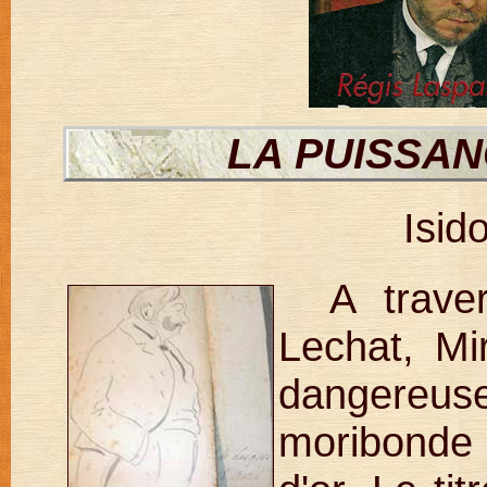
LA PUISSAN
Isid
A trave
Lechat, Mi
dangereu
moribonde 