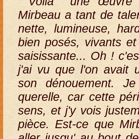
“Voilà une œuvre b
Mirbeau a tant de talent
nette, lumineuse, hard
bien posés, vivants et 
saisissante... Oh ! c'es
j'ai vu que l'on avait
son dénouement. Je
querelle, car cette pér
sens, et j'y vois juste
pièce. Est-ce que Mir
aller jusqu' au bout 