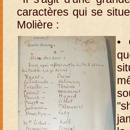
caractères qui se situe
Molière :
• 
q
si
mê
s
"s
ja