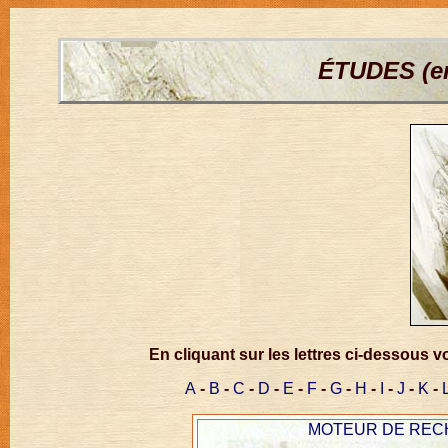
ÉTUDES (en
En cliquant sur les lettres ci-dessous 
A
-
B
-
C
-
D
-
E
-
F
-
G
-
H
-
I
-
J
-
K
-
MOTEUR DE RECHE