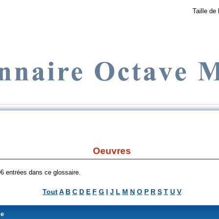
Taille de 
Oeuvres
 96 entrées dans ce glossaire.
Tout
A
B
C
D
E
F
G
I
J
L
M
N
O
P
R
S
T
U
V
me