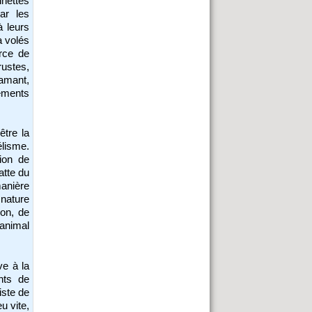
nettes
ar les
à leurs
a volés
rce de
rustes,
amant,
ements
être la
lisme.
sion de
atte du
anière
 nature
ion, de
animal
ve à la
nts de
iste de
u vite,