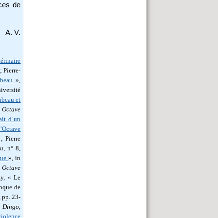
ces de
A. V.
rinaire
; Pierre-
irbeau
»,
iversité
rbeau et
 Octave
ait d’un
’Octave
; Pierre
au
, n° 8,
que
», in
 Octave
zy, « Le
loque de
 pp. 23-
à
Dingo
,
iolence