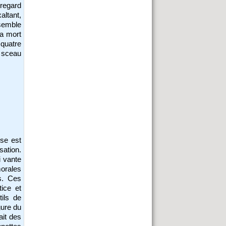
regard
altant,
 semble
la mort
 quatre
 sceau
ise est
isation.
i vante
morales
s. Ces
tice et
tils de
gure du
ait des