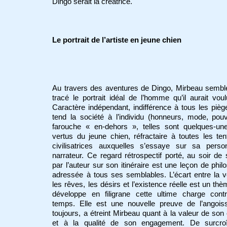
Dingo serait la créatrice.
Le portrait de l’artiste en jeune chien
Au travers des aventures de Dingo, Mirbeau sembl
tracé le portrait idéal de l’homme qu’il aurait voul
Caractère indépendant, indifférence à tous les piè
tend la société à l’individu (honneurs, mode, pou
farouche « en-dehors », telles sont quelques-un
vertus du jeune chien, réfractaire à toutes les ten
civilisatrices auxquelles s’essaye sur sa perso
narrateur. Ce regard rétrospectif porté, au soir de 
par l’auteur sur son itinéraire est une leçon de phil
adressée à tous ses semblables. L’écart entre la v
les rêves, les désirs et l’existence réelle est un th
développe en filigrane cette ultime charge cont
temps. Elle est une nouvelle preuve de l’angoiss
toujours, a étreint Mirbeau quant à la valeur de so
et à la qualité de son engagement. De surcroît