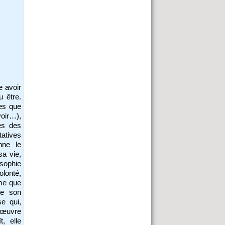
e avoir
u être.
ges que
voir…),
es des
tatives
nne le
sa vie,
osophie
olonté,
ème que
re son
e qui,
n œuvre
, elle