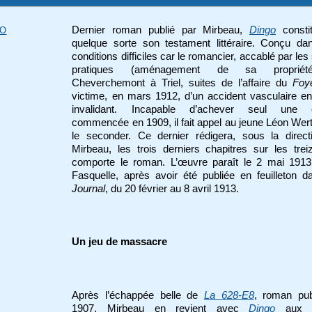
Dernier roman publié par Mirbeau,
Dingo
consti
GO
quelque sorte son testament littéraire. Conçu da
conditions difficiles car le romancier, accablé par les
pratiques (aménagement de sa proprié
Cheverchemont à Triel, suites de l’affaire du
Foy
victime, en mars 1912, d’un accident vasculaire en
invalidant. Incapable d’achever seul une
commencée en 1909, il fait appel au jeune Léon Wer
le seconder. Ce dernier rédigera, sous la direct
Mirbeau, les trois derniers chapitres sur les tre
comporte le roman. L’œuvre paraît le 2 mai 1913
Fasquelle, après avoir été publiée en feuilleton 
Journal
, du 20 février au 8 avril 1913.
Un jeu de massacre
Après l’échappée belle de
La 628-E8
, roman pub
1907, Mirbeau en revient avec
Dingo
aux li