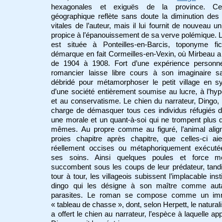
hexagonales et exiguës de la province. Ce
géographique reflète sans doute la diminution des
vitales de l’auteur, mais il lui fournit de nouveau u
propice à l’épanouissement de sa verve polémique. L
est située à Ponteilles-en-Barcis, toponyme fict
démarque en fait Cormeilles-en-Vexin, où Mirbeau a
de 1904 à 1908. Fort d’une expérience personnel
romancier laisse libre cours à son imaginaire sa
débridé pour métamorphoser le petit village en s
d’une société entièrement soumise au lucre, à l’hyp
et au conservatisme. Le chien du narrateur, Dingo,
charge de démasquer tous ces individus réfugiés d
une morale et un quant-à-soi qui ne trompent plus 
mêmes. Au propre comme au figuré, l’animal alig
proies chapitre après chapitre, que celles-ci ai
réellement occises ou métaphoriquement exécuté
ses soins. Ainsi quelques poules et force m
succombent sous les coups de leur prédateur, tand
tour à tour, les villageois subissent l’implacable inst
dingo qui les désigne à son maître comme aut
parasites. Le roman se compose comme un i
« tableau de chasse », dont, selon Herpett, le naturali
a offert le chien au narrateur, l’espèce à laquelle app