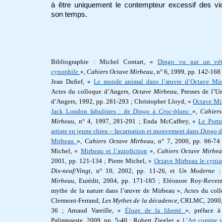
à être uniquement le contempteur excessif des vi
son temps.
Bibliographie : Michel Contart, «
Dingo vu par un vété
cynophile
»,
Cahiers Octave Mirbeau
, n° 6, 1999, pp. 142-168 
Jean Dufief, «
Le monde animal dans l’œuvre d’Octave M
Actes du colloque d’Angers,
Octave Mirbeau
, Presses de l’Un
d’Angers, 1992, pp. 281-293 ; Christopher Lloyd, «
Octave Mi
Jack London fabulistes : de
Dingo
à
Croc-blanc
»,
Cahiers
Mirbeau
, n° 4, 1997, 281-291 ; Enda McCaffrey, «
Le Portr
artiste en jeune chien – Incarnation et mouvement dans
Dingo
d
Mirbeau
»,
Cahiers Octave Mirbeau
, n° 7, 2000, pp. 66-74 
Michel, «
Mirbeau et l’autofiction
»,
Cahiers Octave Mirbe
2001, pp. 121-134 ; Pierre Michel, «
Octave Mirbeau le cyni
Dix-neuf/Vingt
, n° 10, 2002, pp. 11-26, et
Un Moderne :
Mirbeau
, Eurédit, 2004, pp. 171-185 ; Eléonore Roy-Rever
mythe de la nature dans l’œuvre de Mirbeau », Actes du col
Clermont-Ferrand,
Les Mythes de la décadence
, CRLMC, 2000,
36 ; Arnaud Vareille, «
Éloge de la liberté
», préface 
Palimpseste, 2009, pp. 5-40 ; Robert Ziegler, «
L’Art comme v