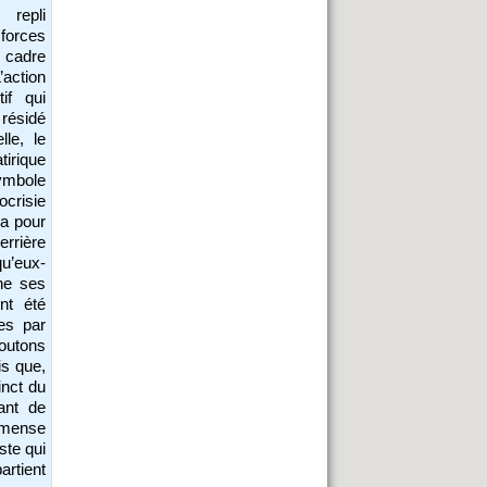
 repli
 forces
n cadre
’action
if qui
 résidé
le, le
tirique
ymbole
ocrisie
 a pour
errière
qu’eux-
ne ses
ent été
es par
outons
is que,
inct du
ant de
mmense
ste qui
artient