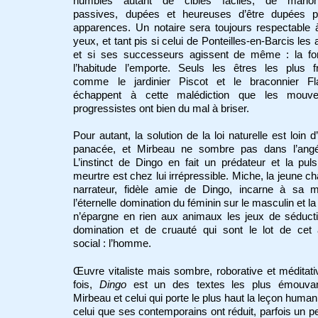
humbles autant de cibles faciles, de marion
passives, dupées et heureuses d’être dupées p
apparences. Un notaire sera toujours respectable 
yeux, et tant pis si celui de Ponteilles-en-Barcis les 
et si ses successeurs agissent de même : la fo
l’habitude l’emporte. Seuls les êtres les plus f
comme le jardinier Piscot et le braconnier Fl
échappent à cette malédiction que les mouv
progressistes ont bien du mal à briser.
Pour autant, la solution de la loi naturelle est loin d’
panacée, et Mirbeau ne sombre pas dans l’angé
L’instinct de Dingo en fait un prédateur et la pul
meurtre est chez lui irrépressible. Miche, la jeune ch
narrateur, fidèle amie de Dingo, incarne à sa m
l’éternelle domination du féminin sur le masculin et la
n’épargne en rien aux animaux les jeux de séduct
domination et de cruauté qui sont le lot de cet 
social : l’homme.
Œuvre vitaliste mais sombre, roborative et méditati
fois,
Dingo
est un des textes les plus émouva
Mirbeau et celui qui porte le plus haut la leçon human
celui que ses contemporains ont réduit, parfois un pe