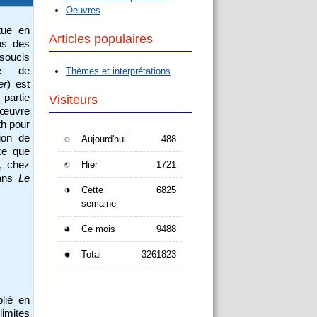
Oeuvres
tue en
Articles populaires
ns des
 soucis
té de
Thèmes et interprétations
er
) est
 partie
Visiteurs
 œuvre
th pour
ion de
Aujourd'hui
488
ize que
, chez
Hier
1721
dans
Le
Cette
6825
semaine
Ce mois
9488
Total
3261823
lié en
mites