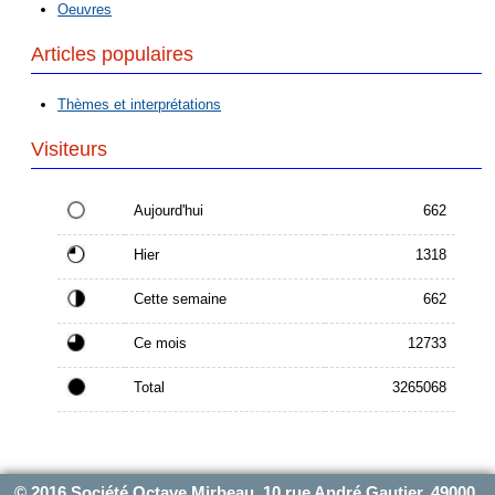
Oeuvres
Articles populaires
Thèmes et interprétations
Visiteurs
Aujourd'hui
662
Hier
1318
Cette semaine
662
Ce mois
12733
Total
3265068
© 2016 Société Octave Mirbeau, 10 rue André Gautier, 49000