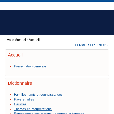
Vous êtes ici :
Accueil
FERMER LES INFOS
Accueil
Présentation générale
Dictionnaire
Familles, amis et connaissances
Pays et villes
Oeuvres
Thèmes et interprétations
Personnages des romans : hommes et femmes