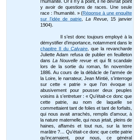
l’humanité. Or il n’y a point, il ne devrait point
y avoir de questions de races. Une seule
race : l’humanité. » (
Réponse à une enquête
sur l'idée de patrie
,
La Revue
, 15 janvier
1904).
Il s’est donc toujours employé à la
démystifier d’importance, notamment dans le
chapitre II du
Calvaire
, que la revancharde
Juliette Adam refusa de publier en feuilleton
dans
La Nouvelle revue
et qui fit scandale
lors de la sortie du roman, fin novembre
1886. Au cours de la débâcle de l’armée de
la Loire, le narrateur, Jean Mintié, s’interroge
sur cette « patrie » que l’on évoque si
abusivement pour pousser deux peuples
voisins à s’entretuer : « Qu’était-ce donc que
cette patrie, au nom de laquelle se
commettaient tant de folies et tant de forfaits,
qui nous avait arrachés, remplis d’amour, à
la nature maternelle, qui nous jetait, pleins de
haines, affamés et tout nus, sur la terre
marâtre ?… Qu’était-ce donc que cette patrie
qu’incarnaient, pour nous, ce général