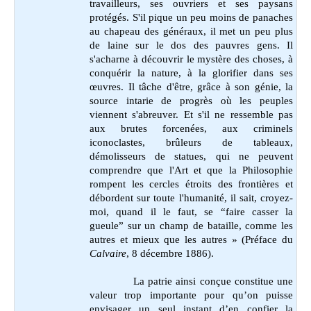
travailleurs, ses ouvriers et ses paysans
protégés. S'il pique un peu moins de panaches
au chapeau des généraux, il met un peu plus
de laine sur le dos des pauvres gens. Il
s'acharne à découvrir le mystère des choses, à
conquérir la nature, à la glorifier dans ses
œuvres. Il tâche d'être, grâce à son génie, la
source intarie de progrès où les peuples
viennent s'abreuver. Et s'il ne ressemble pas
aux brutes forcenées, aux criminels
iconoclastes, brûleurs de tableaux,
démolisseurs de statues, qui ne peuvent
comprendre que l'Art et que la Philosophie
rompent les cercles étroits des frontières et
débordent sur toute l'humanité, il sait, croyez-
moi, quand il le faut, se “faire casser la
gueule” sur un champ de bataille, comme les
autres et mieux que les autres » (Préface du
Calvaire
, 8 décembre 1886).
La patrie ainsi conçue constitue une
valeur trop importante pour qu’on puisse
envisager un seul instant d’en confier la