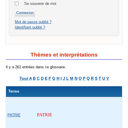
Se souvenir de moi
Mot de passe oublié ?
Identifiant oublié ?
Thèmes et interprétations
Il y a 261 entrées dans ce glossaire.
Tout
A
B
C
D
E
F
G
H
I
J
L
M
N
O
P
Q
R
S
T
U
V
Terme
PATRIE
PATRIE