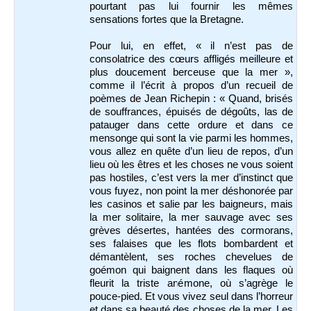
pourtant pas lui fournir les mêmes
sensations fortes que la Bretagne.
Pour lui, en effet, « il n’est pas de
consolatrice des cœurs affligés meilleure et
plus doucement berceuse que la mer »,
comme il l’écrit à propos d’un recueil de
poèmes de Jean Richepin : « Quand, brisés
de souffrances, épuisés de dégoûts, las de
patauger dans cette ordure et dans ce
mensonge qui sont la vie parmi les hommes,
vous allez en quête d’un lieu de repos, d’un
lieu où les êtres et les choses ne vous soient
pas hostiles, c’est vers la mer d’instinct que
vous fuyez, non point la mer déshonorée par
les casinos et salie par les baigneurs, mais
la mer solitaire, la mer sauvage avec ses
grèves désertes, hantées des cormorans,
ses falaises que les flots bombardent et
démantèlent, ses roches chevelues de
goémon qui baignent dans les flaques où
fleurit la triste anémone, où s’agrège le
pouce-pied. Et vous vivez seul dans l’horreur
et dans sa beauté des choses de la mer. Les