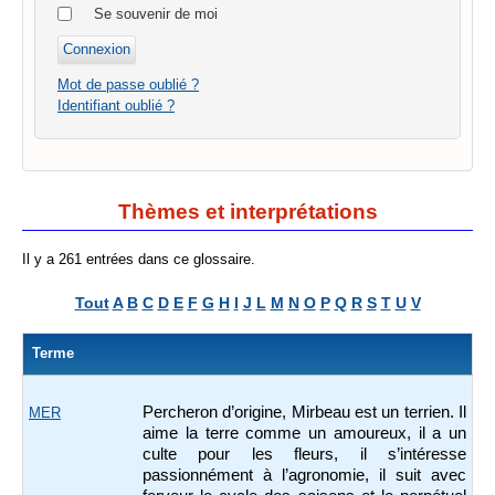
Se souvenir de moi
Mot de passe oublié ?
Identifiant oublié ?
Thèmes et interprétations
Il y a 261 entrées dans ce glossaire.
Tout
A
B
C
D
E
F
G
H
I
J
L
M
N
O
P
Q
R
S
T
U
V
Terme
Percheron d’origine, Mirbeau est un terrien. Il
MER
aime la terre comme un amoureux, il a un
culte pour les fleurs, il s’intéresse
passionnément à l’agronomie, il suit avec