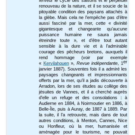
ferveur le cycle des saisons et le perpétuel
renouveau de la nature, et il se soucie de la
pitoyable condition des paysans attachés à
la glèbe. Mais cela ne l’empêche pas d’être
aussi fasciné par la mer, cette « divinité
gigantesque et changeante qu’aucune
puissance humaine ne saura jamais
étreindre toute », et d’être tout autant
sensible à la dure vie et à l’admirable
courage des pêcheurs bretons, auxquels il
rend hommage (voir par exemple
er
«
Kervilahouen
»,
Revue indépendante
, 1
janvier 1887). Souventes fois il a admiré les
paysages changeants et impressionnants
offerts par la mer, qu’il a jadis découverte à
Arradon, lors de ses études au collège des
jésuites de Vannes, et il a cherché auprès
d’elle un refuge et des consolations : à
Audierne en 1884, à Noirmoutier en 1886, à
Belle-Île, puis à Auray, de 1887 à 1889. Par
la suite, il l’a retrouvée, mais dans de tout
autres conditions, à Menton, Cannes, Nice
ou Honfleur, où la mer, humanisée et
aménagée pour le tourisme, ne pouvait