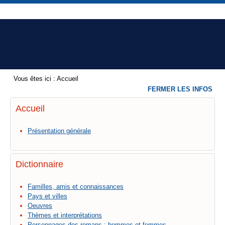
Vous êtes ici :
Accueil
FERMER LES INFOS
Accueil
Présentation générale
Dictionnaire
Familles, amis et connaissances
Pays et villes
Oeuvres
Thèmes et interprétations
Personnages des romans : hommes et femmes