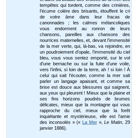
tempêtes qui tordent, comme des crinières,
l’écume colère des brisants, étouffent le cri
de votre âme dans leur fracas de
canonnades ; les calmes mélancoliques
vous endorment au ronron de leurs
chansons, pareilles aux chansons des
nourrices maternelles, et, devant l’immensité
de la mer verte, qui, là-bas, va rejoindre, en
un poudroiement d’opale, l’immensité du ciel
bleu, vous vous sentez emporté, sur le vol
d’une bernache ou sur la fuite d’une voile,
vers l’infini, si loin de la terre, ah ! si loin ! À
celui qui sait l’écouter, comme la mer sait
parler un langage apaisant, et comme sa
brise est douce aux blessures qui saignent,
aux yeux qui pleurent ! Mieux que la plaine et
ses fins horizons poudrés de brumes
délicates, mieux que la montagne qui vous
rapproche du ciel, mieux que la forêt
inquiétante et mystérieuse, elle est l’amie
des inconsolés » («
La Mer
»,
Le Matin
, 29
janvier 1886).