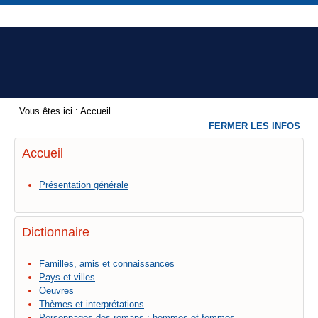
Vous êtes ici :
Accueil
FERMER LES INFOS
Accueil
Présentation générale
Dictionnaire
Familles, amis et connaissances
Pays et villes
Oeuvres
Thèmes et interprétations
Personnages des romans : hommes et femmes