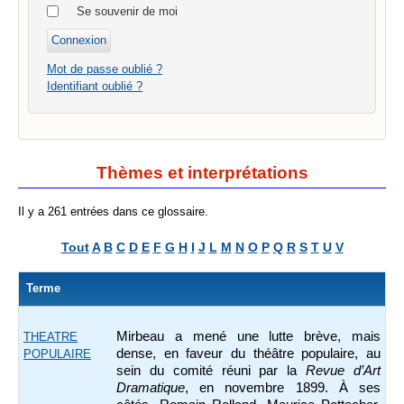
Se souvenir de moi
Mot de passe oublié ?
Identifiant oublié ?
Thèmes et interprétations
Il y a 261 entrées dans ce glossaire.
Tout
A
B
C
D
E
F
G
H
I
J
L
M
N
O
P
Q
R
S
T
U
V
Terme
Mirbeau a mené une lutte brève, mais
THEATRE
dense, en faveur du théâtre populaire, au
POPULAIRE
sein du comité réuni par la
Revue d’Art
Dramatique
, en novembre 1899. À ses