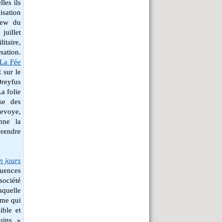
les ils
isation
view du
 juillet
litaire,
rsation.
La Fée
 sur le
Dreyfus
a folie
ise des
evoye,
nne la
rendre
n jours
uences
société
aquelle
ime qui
ible et
uins »