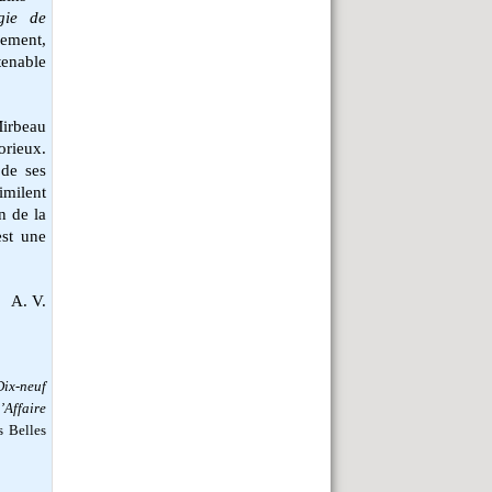
gie de
sement,
tenable
Mirbeau
orieux.
 de ses
imilent
n de la
est une
A. V.
Dix-neuf
’Affaire
s Belles