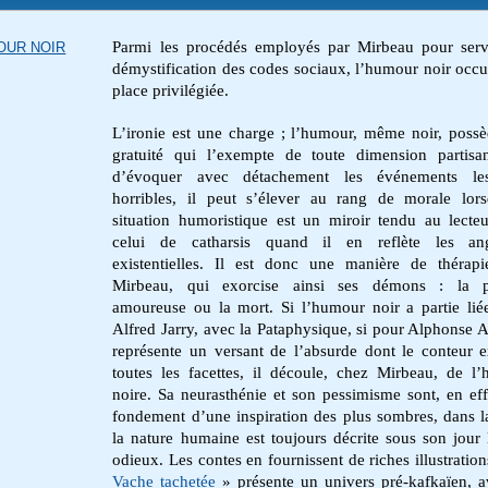
Parmi les procédés employés par Mirbeau pour serv
OUR NOIR
démystification des codes sociaux, l’humour noir occ
place privilégiée.
L’ironie est une charge ; l’humour, même noir, poss
gratuité qui l’exempte de toute dimension partisa
d’évoquer avec détachement les événements le
horribles, il peut s’élever au rang de morale lor
situation humoristique est un miroir tendu au lecteu
celui de catharsis quand il en reflète les ang
existentielles. Il est donc une manière de thérap
Mirbeau, qui exorcise ainsi ses démons : la p
amoureuse ou la mort. Si l’humour noir a partie lié
Alfred Jarry, avec la Pataphysique, si pour Alphonse All
représente un versant de l’absurde dont le conteur e
toutes les facettes, il découle, chez Mirbeau, de l
noire. Sa neurasthénie et son pessimisme sont, en ef
fondement d’une inspiration des plus sombres, dans l
la nature humaine est toujours décrite sous son jour 
odieux. Les contes en fournissent de riches illustratio
Vache tachetée
» présente un univers pré-kafkaïen, 