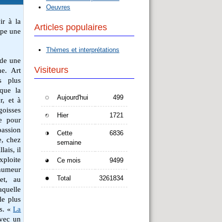
Oeuvres
ir à la
Articles populaires
upe une
Thèmes et interprétations
ède une
Visiteurs
ne. Art
s plus
sque la
Aujourd'hui
499
r, et à
oisses
Hier
1721
ie pour
assion
Cette
6836
e, chez
semaine
ais, il
xploite
Ce mois
9499
’humeur
Total
3261834
fet, au
aquelle
le plus
ns. «
La
avec un