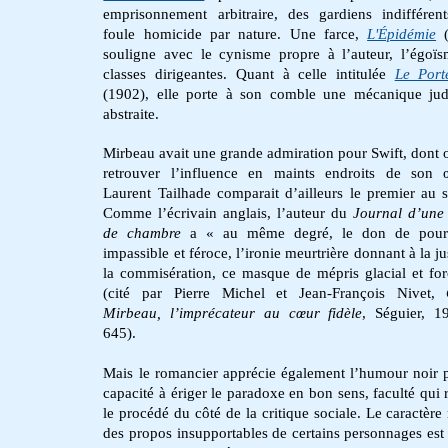
emprisonnement arbitraire, des gardiens indifféren
foule homicide par nature. Une farce,
L'Épidémie
(
souligne avec le cynisme propre à l’auteur, l’égoï
classes dirigeantes. Quant à celle intitulée
Le Porte
(1902), elle porte à son comble une mécanique judi
abstraite.
Mirbeau avait une grande admiration pour Swift, dont 
retrouver l’influence en maints endroits de son 
Laurent Tailhade comparait d’ailleurs le premier au 
Comme l’écrivain anglais, l’auteur du
Journal d’une
de chambre
a « au même degré, le don de pours
impassible et féroce, l’ironie meurtrière donnant à la ju
la commisération, ce masque de mépris glacial et fo
(cité par Pierre Michel et Jean-François Nivet,
Mirbeau, l’imprécateur au cœur fidèle
, Séguier, 1
645).
Mais le romancier apprécie également l’humour noir 
capacité à ériger le paradoxe en bon sens, faculté qui
le procédé du côté de la critique sociale. Le caractère 
des propos insupportables de certains personnages est f