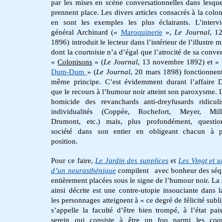
par les mises en scène conversationnelles dans lesquel
prennent place. Les divers articles consacrés à la colon
en sont les exemples les plus éclairants. L’inter
général Archinard («
Maroquinerie
»,
Le Journal
, 12
1896) introduit le lecteur dans l’intérieur de l’illustre mi
dont la courtoisie n’a d’égal que l’atrocité de sa conve
«
Colonisons
» (
Le Journal
, 13 novembre 1892) et «
Dum-Dum
» (
Le Journal
, 20 mars 1898) fonctionnent
même principe. C’est évidemment durant l’affaire 
que le recours à l’humour noir atteint son paroxysme. L
homicide des revanchards anti-dreyfusards ridicul
individualités (Coppée, Rochefort, Meyer, Mill
Drumont, etc.) mais, plus profondément, questio
société dans son entier en obligeant chacun à p
position.
Pour ce faire,
Le Jardin des supplices
et
Les Vingt et u
d’un neurasthénique
compilent avec bonheur des séq
entièrement placées sous le signe de l’humour noir. La 
ainsi décrite est une contre-utopie insouciante dans l
les personnages atteignent à « ce degré de félicité subl
s’appelle la faculté d’être bien trompé, à l’état pais
serein qui consiste à être un fou parmi les coq