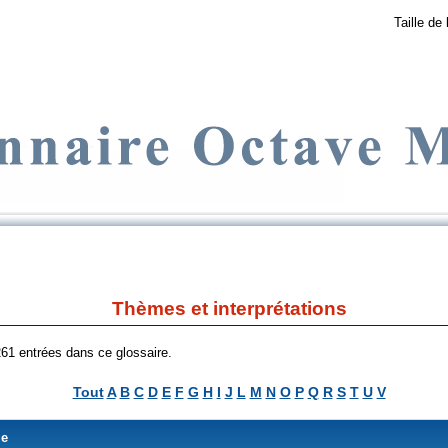
Taille de 
Thèmes et interprétations
 261 entrées dans ce glossaire.
Tout
A
B
C
D
E
F
G
H
I
J
L
M
N
O
P
Q
R
S
T
U
V
me