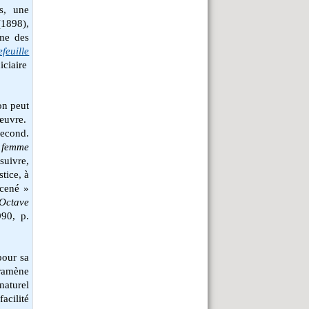
ts, une
1898),
sme des
feuille
ciaire
on peut
œuvre.
second.
 femme
uivre,
stice, à
rcené »
Octave
990, p.
pour sa
 ramène
naturel
acilité