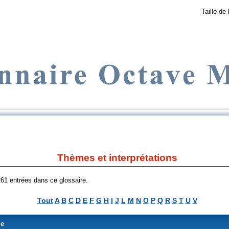
Taille de 
Thèmes et interprétations
 261 entrées dans ce glossaire.
Tout
A
B
C
D
E
F
G
H
I
J
L
M
N
O
P
Q
R
S
T
U
V
me