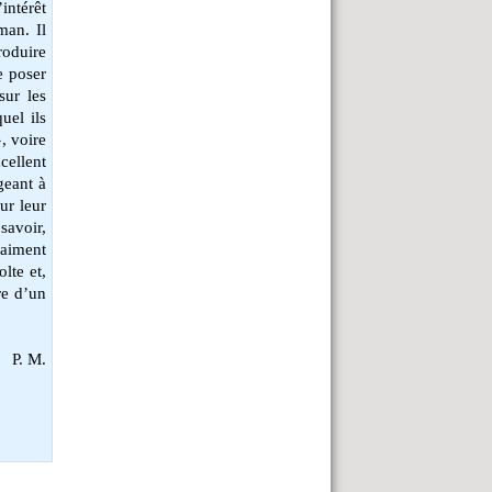
’intérêt
man. Il
roduire
se poser
sur les
uel ils
, voire
cellent
geant à
ur leur
savoir,
raiment
lte et,
re d’un
P. M.