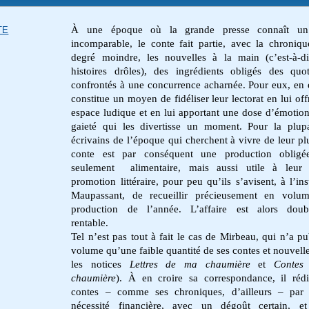
À une époque où la grande presse connaît un
TE
incomparable, le conte fait partie, avec la chroniqu
degré moindre, les nouvelles à la main (c’est-à-d
histoires drôles), des ingrédients obligés des quot
confrontés à une concurrence acharnée. Pour eux, en ef
constitue un moyen de fidéliser leur lectorat en lui off
espace ludique et en lui apportant une dose d’émotio
gaieté qui les divertisse un moment. Pour la plup
écrivains de l’époque qui cherchent à vivre de leur pl
conte est par conséquent une production obligé
seulement alimentaire, mais aussi utile à leur 
promotion littéraire, pour peu qu’ils s’avisent, à l’in
Maupassant, de recueillir précieusement en volum
production de l’année. L’affaire est alors doub
rentable.
Tel n’est pas tout à fait le cas de Mirbeau, qui n’a pu
volume qu’une faible quantité de ses contes et nouvelle
les notices
Lettres de ma chaumière
et
Contes
chaumière
). À en croire sa correspondance, il réd
contes – comme ses chroniques, d’ailleurs – par 
nécessité financière, avec un dégoût certain, et