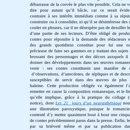
débarrasse de la corvée le plus vite possible. Cela ne v
dire pour autant qu’il bâcle, car ce serait évid
contraire à ses intérêts immédiats comme à sa réput
construire ou à consolider, ni qu’il se désintéresse des 
couler en phrases, car il ne désespère pas de dessiller 
d’une partie de ses lecteurs. D’être obligé de produ
contes pour répondre à la demande des rédacteurs 
des grands quotidiens constitue pour lui une oc
précieuse de faire ses gammes en y traitant des sujets 
brossant des personnages et des décors auxquels il
donner des développements dans ses œuvres romane
venir : ses contes constituent une manière de r
d’observations, d’anecdotes, de répliques et de descr
susceptibles de servir dans des œuvres de plus 
haleine. Cette production obligée va également l’
remettre en cause la composition romanesque, et le fi
qu’elle implique, grâce à la pratique du collage (
notice), dont
Les 21 jours d’un neurasthénique
nou
une illustration paroxystique, puisque le romancie
contenté d’y mettre quasiment bout à bout une cinqu
de contes précédemment parus dans la presse. Enfin, le
par sa brièveté même et par sa publication da