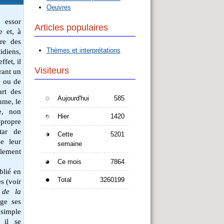
Oeuvres
 essor
Articles populaires
e et, à
ire des
Thèmes et interprétations
idiens,
fet, il
Visiteurs
rant un
n ou de
art des
Aujourd'hui
585
ume, le
e, non
Hier
1420
propre
star de
Cette
5201
e leur
semaine
lement
Ce mois
7864
blié en
Total
3260199
s (voir
 de la
ige ses
simple
 il se