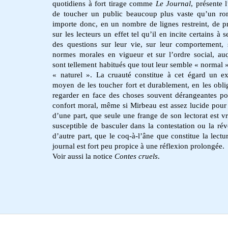
quotidiens à fort tirage comme
Le Journal
, présente l
de toucher un public beaucoup plus vaste qu’un ro
importe donc, en un nombre de lignes restreint, de p
sur les lecteurs un effet tel qu’il en incite certains à 
des questions sur leur vie, sur leur comportement, 
normes morales en vigueur et sur l’ordre social, auq
sont tellement habitués que tout leur semble « normal »
« naturel ». La cruauté constitue à cet égard un ex
moyen de les toucher fort et durablement, en les obli
regarder en face des choses souvent dérangeantes po
confort moral, même si Mirbeau est assez lucide pour 
d’une part, que seule une frange de son lectorat est v
susceptible de basculer dans la contestation ou la révo
d’autre part, que le coq-à-l’âne que constitue la lectu
journal est fort peu propice à une réflexion prolongée.
Voir aussi la notice
Contes cruels
.