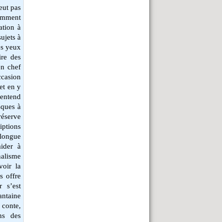
eut pas
emment
ation à
sujets à
les yeux
ire des
en chef
casion
et en y
 entend
sques à
éserve
iptions
longue
aider à
nalisme
voir la
s offre
r s’est
antaine
 conte,
ns des