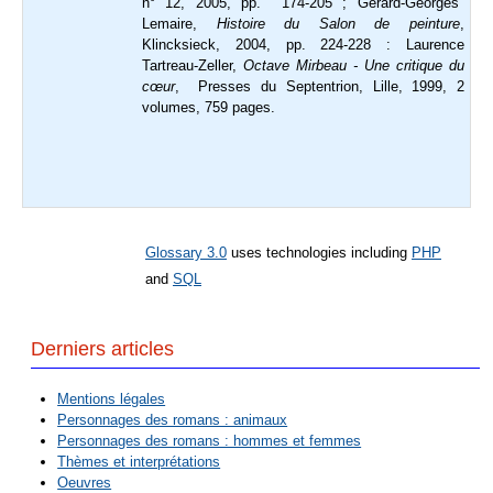
n° 12, 2005, pp. 174-205 ; Gérard-Georges
Lemaire,
Histoire du Salon de peinture
,
Klincksieck, 2004, pp. 224-228 :
Laurence
Tartreau-Zeller,
Octave Mirbeau - Une critique du
cœur
, Presses du Septentrion, Lille, 1999, 2
volumes, 759 pages
.
Glossary 3.0
uses technologies including
PHP
and
SQL
Derniers articles
Mentions légales
Personnages des romans : animaux
Personnages des romans : hommes et femmes
Thèmes et interprétations
Oeuvres