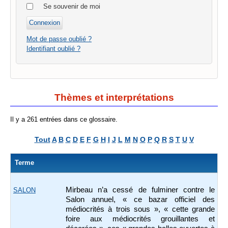
Se souvenir de moi
Mot de passe oublié ?
Identifiant oublié ?
Thèmes et interprétations
Il y a 261 entrées dans ce glossaire.
Tout
A
B
C
D
E
F
G
H
I
J
L
M
N
O
P
Q
R
S
T
U
V
Terme
Mirbeau n’a cessé de fulminer contre le
SALON
Salon annuel, « ce bazar officiel des
médiocrités à trois sous », « cette grande
foire aux médiocrités grouillantes et