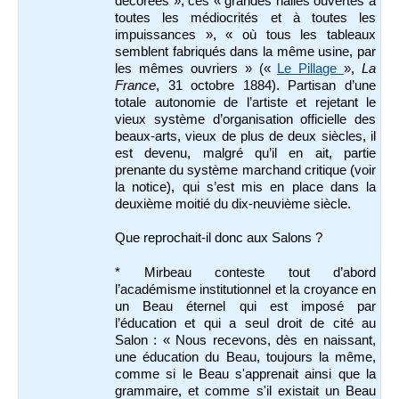
décorées », ces « grandes halles ouvertes à
toutes les médiocrités et à toutes les
impuissances », « où tous les tableaux
semblent fabriqués dans la même usine, par
les mêmes ouvriers » («
Le Pillage
»,
La
France
, 31 octobre 1884). Partisan d’une
totale autonomie de l’artiste et rejetant le
vieux système d’organisation officielle des
beaux-arts, vieux de plus de deux siècles, il
est devenu, malgré qu’il en ait, partie
prenante du système marchand critique (voir
la notice), qui s’est mis en place dans la
deuxième moitié du dix-neuvième siècle.
Que reprochait-il donc aux Salons ?
* Mirbeau conteste tout d’abord
l’académisme institutionnel et la croyance en
un Beau éternel qui est imposé par
l’éducation et qui a seul droit de cité au
Salon : « Nous recevons, dès en naissant,
une éducation du Beau, toujours la même,
comme si le Beau s'apprenait ainsi que la
grammaire, et comme s'il existait un Beau