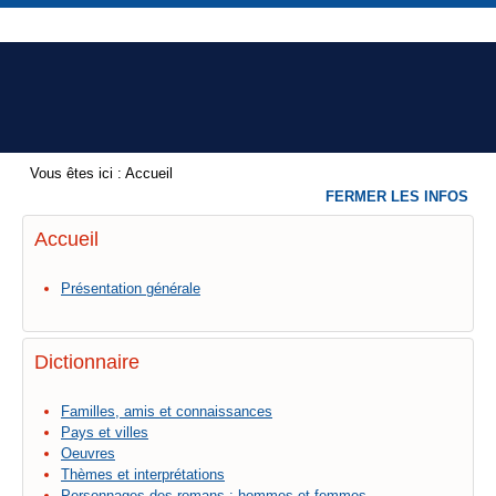
Vous êtes ici :
Accueil
FERMER LES INFOS
Accueil
Présentation générale
Dictionnaire
Familles, amis et connaissances
Pays et villes
Oeuvres
Thèmes et interprétations
Personnages des romans : hommes et femmes