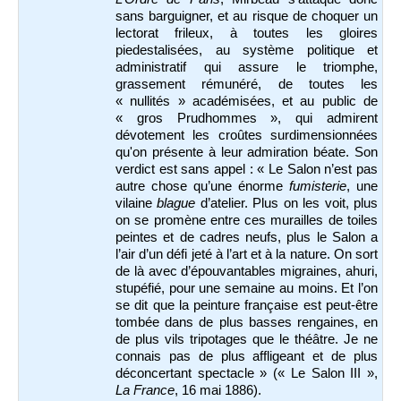
sans barguigner, et au risque de choquer un
lectorat frileux, à toutes les gloires
piedestalisées, au système politique et
administratif qui assure le triomphe,
grassement rémunéré, de toutes les
« nullités » académisées, et au public de
« gros Prudhommes », qui admirent
dévotement les croûtes surdimensionnées
qu'on présente à leur admiration béate. Son
verdict est sans appel : « Le Salon n’est pas
autre chose qu’une énorme
fumisterie
, une
vilaine
blague
d’atelier. Plus on les voit, plus
on se promène entre ces murailles de toiles
peintes et de cadres neufs, plus le Salon a
l’air d’un défi jeté à l’art et à la nature. On sort
de là avec d’épouvantables migraines, ahuri,
stupéfié, pour une semaine au moins. Et l’on
se dit que la peinture française est peut-être
tombée dans de plus basses rengaines, en
de plus vils tripotages que le théâtre. Je ne
connais pas de plus affligeant et de plus
déconcertant spectacle » (« Le Salon III »,
La France
, 16 mai 1886).