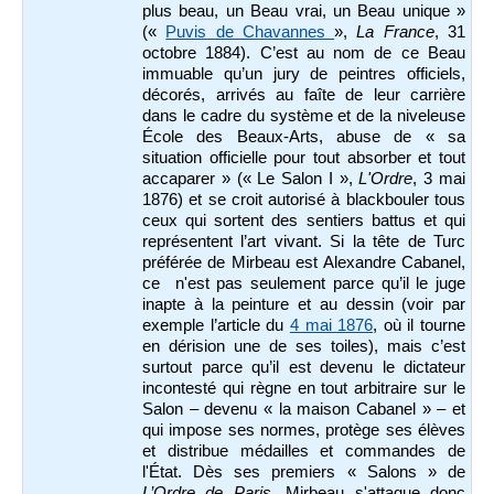
plus beau, un Beau vrai, un Beau unique »
(«
Puvis de Chavannes
»,
La France
, 31
octobre 1884). C’est au nom de ce Beau
immuable qu’un jury de peintres officiels,
décorés, arrivés au faîte de leur carrière
dans le cadre du système et de la niveleuse
École des Beaux-Arts, abuse de « sa
situation officielle pour tout absorber et tout
accaparer » (« Le Salon I »,
L'Ordre
, 3 mai
1876) et se croit autorisé à blackbouler tous
ceux qui sortent des sentiers battus et qui
représentent l’art vivant. Si la tête de Turc
préférée de Mirbeau est Alexandre Cabanel,
ce n'est pas seulement parce qu’il le juge
inapte à la peinture et au dessin (voir par
exemple l’article du
4 mai 1876
, où il tourne
en dérision une de ses toiles), mais c’est
surtout parce qu’il est devenu le dictateur
incontesté qui règne en tout arbitraire sur le
Salon – devenu « la maison Cabanel » – et
qui impose ses normes, protège ses élèves
et distribue médailles et commandes de
l'État. Dès ses premiers « Salons » de
L’Ordre de Paris
, Mirbeau s'attaque donc