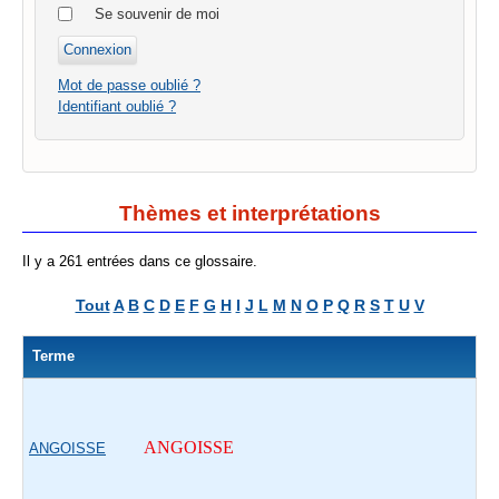
Se souvenir de moi
Mot de passe oublié ?
Identifiant oublié ?
Thèmes et interprétations
Il y a 261 entrées dans ce glossaire.
Tout
A
B
C
D
E
F
G
H
I
J
L
M
N
O
P
Q
R
S
T
U
V
Terme
ANGOISSE
ANGOISSE