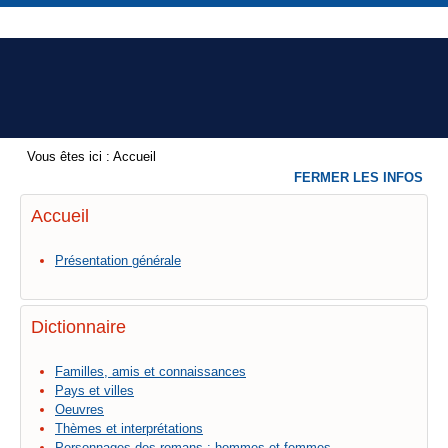
Vous êtes ici :
Accueil
FERMER LES INFOS
Accueil
Présentation générale
Dictionnaire
Familles, amis et connaissances
Pays et villes
Oeuvres
Thèmes et interprétations
Personnages des romans : hommes et femmes