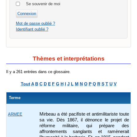
Se souvenir de moi
Mot de passe oublié ?
Identifiant oublié ?
Thèmes et interprétations
Il y a 261 entrées dans ce glossaire.
Tout
A
B
C
D
E
F
G
H
I
J
L
M
N
O
P
Q
R
S
T
U
V
Terme
Mirbeau a été pacifiste et antimilitariste toute
ARMEE
sa vie. Dès 1867, il dénonce le projet de
réforme militaire, qui prépare des
affrontements sanglants et ramènerait