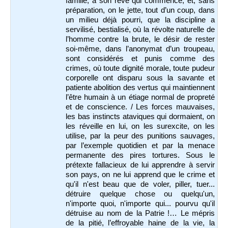
famille, à son rêve qui commence, et, sans
préparation, on le jette, tout d’un coup, dans
un milieu déjà pourri, que la discipline a
servilisé, bestialisé, où la révolte naturelle de
l’homme contre la brute, le désir de rester
soi-même, dans l’anonymat d’un troupeau,
sont considérés et punis comme des
crimes, où toute dignité morale, toute pudeur
corporelle ont disparu sous la savante et
patiente abolition des vertus qui maintiennent
l’être humain à un étiage normal de propreté
et de conscience. / Les forces mauvaises,
les bas instincts ataviques qui dormaient, on
les réveille en lui, on les surexcite, on les
utilise, par la peur des punitions sauvages,
par l’exemple quotidien et par la menace
permanente des pires tortures. Sous le
prétexte fallacieux de lui apprendre à servir
son pays, on ne lui apprend que le crime et
qu'il n'est beau que de voler, piller, tuer...
détruire quelque chose ou quelqu'un,
n'importe quoi, n'importe qui... pourvu qu'il
détruise au nom de la Patrie !… Le mépris
de la pitié, l’effroyable haine de la vie, la