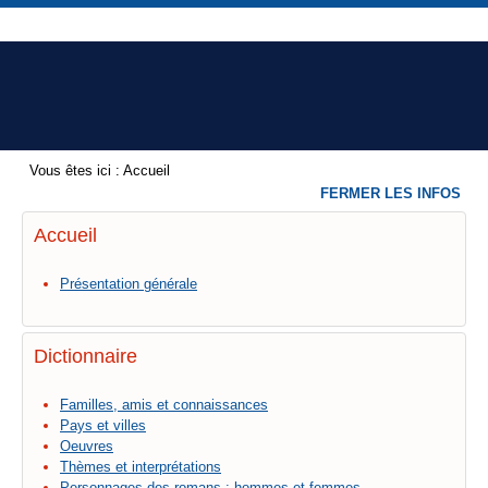
Vous êtes ici :
Accueil
FERMER LES INFOS
Accueil
Présentation générale
Dictionnaire
Familles, amis et connaissances
Pays et villes
Oeuvres
Thèmes et interprétations
Personnages des romans : hommes et femmes