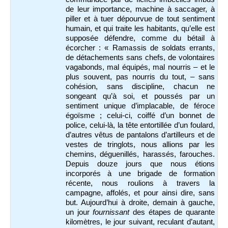
de leur importance, machine à saccager, à
piller et à tuer dépourvue de tout sentiment
humain, et qui traite les habitants, qu’elle est
supposée défendre, comme du bétail à
écorcher : « Ramassis de soldats errants,
de détachements sans chefs, de volontaires
vagabonds, mal équipés, mal nourris – et le
plus souvent, pas nourris du tout, – sans
cohésion, sans discipline, chacun ne
songeant qu’à soi, et poussés par un
sentiment unique d’implacable, de féroce
égoïsme ; celui-ci, coiffé d’un bonnet de
police, celui-là, la tête entortillée d’un foulard,
d’autres vêtus de pantalons d’artilleurs et de
vestes de tringlots, nous allions par les
chemins, déguenillés, harassés, farouches.
Depuis douze jours que nous étions
incorporés à une brigade de formation
récente, nous roulions à travers la
campagne, affolés, et pour ainsi dire, sans
but. Aujourd’hui à droite, demain à gauche,
un jour
fournissant
des étapes de quarante
kilomètres, le jour suivant, reculant d’autant,