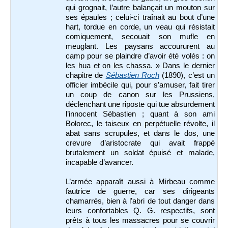
qui grognait, l’autre balançait un mouton sur
ses épaules ; celui-ci traînait au bout d’une
hart, tordue en corde, un veau qui résistait
comiquement, secouait son mufle en
meuglant. Les paysans accoururent au
camp pour se plaindre d’avoir été volés : on
les hua et on les chassa. » Dans le dernier
chapitre de
Sébastien Roch
(1890), c’est un
officier imbécile qui, pour s’amuser, fait tirer
un coup de canon sur les Prussiens,
déclenchant une riposte qui tue absurdement
l’innocent Sébastien ; quant à son ami
Bolorec, le taiseux en perpétuelle révolte, il
abat sans scrupules, et dans le dos, une
crevure d’aristocrate qui avait frappé
brutalement un soldat épuisé et malade,
incapable d’avancer.
L’armée apparaît aussi à Mirbeau comme
fautrice de guerre, car ses dirigeants
chamarrés, bien à l’abri de tout danger dans
leurs confortables Q. G. respectifs, sont
prêts à tous les massacres pour se couvrir