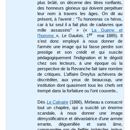
plus brûlé, on décerne des titres ronflants,
des honneurs glorieux qui doivent perpétuer
leur nom à travers les âges. On dit au
présent, à l’avenir : “Tu honoreras ce héros,
car à lui seul il a fait plus de cadavres que
mille assassins” » («
La Guerre et
er
l’homme
»,
Le Gaulois
, 1
mai 1885). Il
s’est donc employé à nous donner de
l’armée une image qui lui fasse perdre son
prestige et son crédit et qui suscite
pédagogiquement l’indignation et le dégoût
chez ses lecteurs, à une époque où la
perspective de la Revanche fait taire nombre
de critiques. L’affaire Dreyfus achèvera de
discréditer, aux yeux de beaucoup, une
institution dont quasiment tous les chefs ont
trempé dans la forfaiture ou l’ont couverte..
Dès
Le Calvaire
(1886), Mirbeau a consacré
tout un chapitre, qui a suscité un énorme
scandale, à nous donner une image
démystificatrice et dévastatrice d’une armée
errante, déguenillée et sans âme,
commandée par de fieffés imbéciles imbus