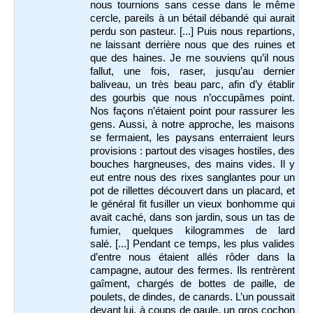
nous tournions sans cesse dans le même
cercle, pareils à un bétail débandé qui aurait
perdu son pasteur. [...] Puis nous repartions,
ne laissant derrière nous que des ruines et
que des haines. Je me souviens qu’il nous
fallut, une fois, raser, jusqu’au dernier
baliveau, un très beau parc, afin d’y établir
des gourbis que nous n’occupâmes point.
Nos façons n’étaient point pour rassurer les
gens. Aussi, à notre approche, les maisons
se fermaient, les paysans enterraient leurs
provisions : partout des visages hostiles, des
bouches hargneuses, des mains vides. Il y
eut entre nous des rixes sanglantes pour un
pot de rillettes découvert dans un placard, et
le général fit fusiller un vieux bonhomme qui
avait caché, dans son jardin, sous un tas de
fumier, quelques kilogrammes de lard
salé. [...] Pendant ce temps, les plus valides
d’entre nous étaient allés rôder dans la
campagne, autour des fermes. Ils rentrèrent
gaîment, chargés de bottes de paille, de
poulets, de dindes, de canards. L’un poussait
devant lui, à coups de gaule, un gros cochon