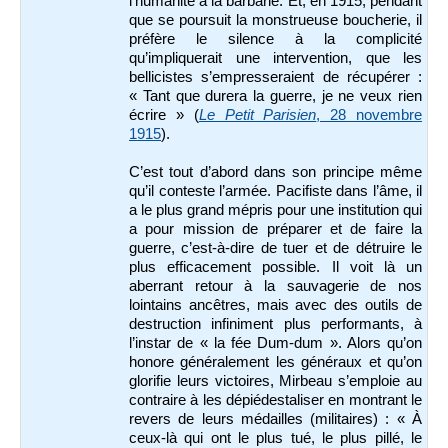
l’humanité à la barbarie. Et, en 1915, pendant
que se poursuit la monstrueuse boucherie, il
préfère le silence à la complicité
qu’impliquerait une intervention, que les
bellicistes s’empresseraient de récupérer :
« Tant que durera la guerre, je ne veux rien
écrire » (
Le Petit Parisien
, 28 novembre
1915
).
C’est tout d’abord dans son principe même
qu’il conteste l’armée. Pacifiste dans l’âme, il
a le plus grand mépris pour une institution qui
a pour mission de préparer et de faire la
guerre, c’est-à-dire de tuer et de détruire le
plus efficacement possible. Il voit là un
aberrant retour à la sauvagerie de nos
lointains ancêtres, mais avec des outils de
destruction infiniment plus performants, à
l’instar de « la fée Dum-dum ». Alors qu’on
honore généralement les généraux et qu’on
glorifie leurs victoires, Mirbeau s’emploie au
contraire à les dépiédestaliser en montrant le
revers de leurs médailles (militaires) : « À
ceux-là qui ont le plus tué, le plus pillé, le