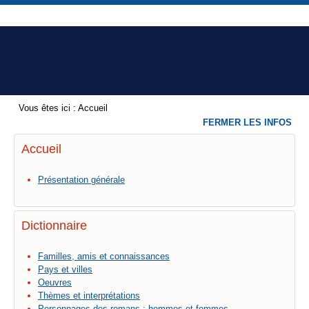
Vous êtes ici :
Accueil
FERMER LES INFOS
Accueil
Présentation générale
Dictionnaire
Familles, amis et connaissances
Pays et villes
Oeuvres
Thèmes et interprétations
Personnages des romans : hommes et femmes