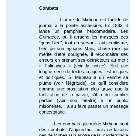
Combats
L'arme de Mirbeau est l'article de
journal à la pointe assassine. En 1883, il
lance un pamphlet hebdomadaire,
Les
Grimaces
, où il arrache les masques des
“gens bien”, tout en servant l'antisémitisme,
bien de son époque. Mais, chose rare qui
mérite d'être soulignée, il reconnaîtra ses
erreurs en prenant ses détracteurs au mot :
« Palinodies » (voir la notice). Suit une
longue série de textes critiques, esthétiques
et politiques. Si Mirbeau a dû vendre sa
plume (voir Négritude), ce qu'il considère
comme une prostitution plus grave que la
tarification de la passe, s'il a dû sacrifier
parfois (voir son théâtre) à un public
misonéiste, il a su faire passer un message
contestataire.
Les combats que mène Mirbeau sont
des combats d'aujourd'hui, mais ne faisons
pas de Mirbeau un apôtre de la "modernité" à