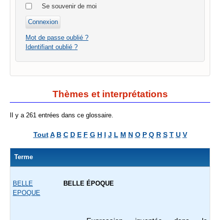
Se souvenir de moi
Mot de passe oublié ?
Identifiant oublié ?
Thèmes et interprétations
Il y a 261 entrées dans ce glossaire.
Tout
A
B
C
D
E
F
G
H
I
J
L
M
N
O
P
Q
R
S
T
U
V
Terme
BELLE
BELLE ÉPOQUE
EPOQUE