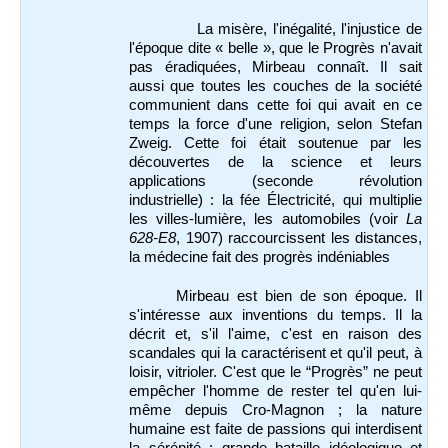
La misère, l'inégalité, l'injustice de
l'époque dite « belle », que le Progrès n'avait
pas éradiquées, Mirbeau connaît. Il sait
aussi que toutes les couches de la société
communient dans cette foi qui avait en ce
temps la force d'une religion, selon Stefan
Zweig. Cette foi était soutenue par les
découvertes de la science et leurs
applications (seconde révolution
industrielle) : la fée Électricité, qui multiplie
les villes-lumière, les automobiles (voir
La
628-E8
, 1907) raccourcissent les distances,
la médecine fait des progrès indéniables
Mirbeau est bien de son époque. Il
s'intéresse aux inventions du temps. Il la
décrit et, s'il l'aime, c'est en raison des
scandales qui la caractérisent et qu'il peut, à
loisir, vitrioler. C'est que le “Progrès” ne peut
empêcher l'homme de rester tel qu'en lui-
même depuis Cro-Magnon ; la nature
humaine est faite de passions qui interdisent
la sérénité ; grande bataille idéologique et