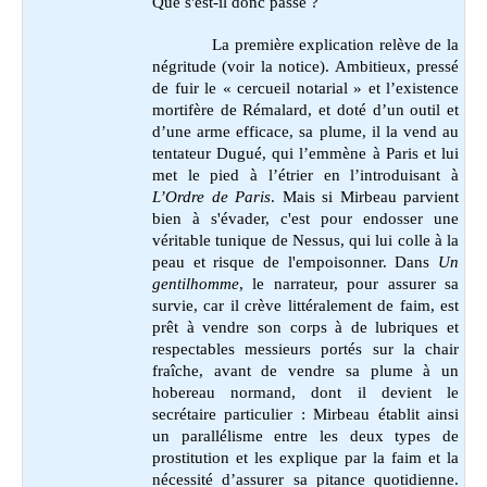
Que s'est-il donc passé ?
La première explication relève de la
négritude (voir la notice). Ambitieux, pressé
de fuir le « cercueil notarial » et l’existence
mortifère de Rémalard, et doté d’un outil et
d’une arme efficace, sa plume, il la vend au
tentateur Dugué, qui l’emmène à Paris et lui
met le pied à l’étrier en l’introduisant à
L’Ordre de Paris
. Mais si Mirbeau parvient
bien à s'évader, c'est pour endosser une
véritable tunique de Nessus, qui lui colle à la
peau et risque de l'empoisonner. Dans
Un
gentilhomme
, le narrateur, pour assurer sa
survie, car il crève littéralement de faim, est
prêt à vendre son corps à de lubriques et
respectables messieurs portés sur la chair
fraîche, avant de vendre sa plume à un
hobereau normand, dont il devient le
secrétaire particulier : Mirbeau établit ainsi
un parallélisme entre les deux types de
prostitution et les explique par la faim et la
nécessité d’assurer sa pitance quotidienne.