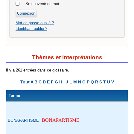
Se souvenir de moi
Mot de passe oublié ?
Identifiant oublié ?
Thèmes et interprétations
Il y a 261 entrées dans ce glossaire.
Tout
A
B
C
D
E
F
G
H
I
J
L
M
N
O
P
Q
R
S
T
U
V
Terme
BONAPARTISME
BONAPARTISME