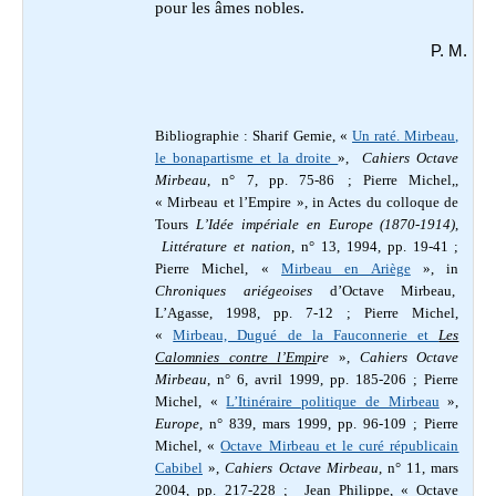
pour les âmes nobles.
P. M.
Bibliographie : Sharif Gemie, «
Un raté. Mirbeau,
le bonapartisme et la droite
»,
Cahiers Octave
Mirbeau
, n° 7, pp. 75-86
; Pierre
Michel,,
« Mirbeau et l’Empire », in
Actes du colloque de
Tours
L’Idée impériale en Europe (1870-1914)
,
Littérature et nation
, n° 13, 1994, pp. 19-41 ;
Pierre Michel, «
Mirbeau en Ariège
», in
Chroniques ariégeoises
d’Octave Mirbeau,
L’Agasse, 1998, pp. 7-12 ; Pierre Michel,
«
Mirbeau, Dugué de la Fauconnerie et
Les
Calomnies contre l’Empi
re
»,
Cahiers Octave
Mirbeau
, n° 6, avril 1999, pp. 185-206
; Pierre
Michel, «
L’Itinéraire politique de Mirbeau
»,
Europe
, n° 839, mars 1999, pp. 96-109
;
Pierre
Michel, «
Octave Mirbeau et le curé républicain
Cabibel
»,
Cahiers Octave Mirbeau
, n° 11, mars
2004, pp. 217-228 ;
Jean Philippe,
« Octave