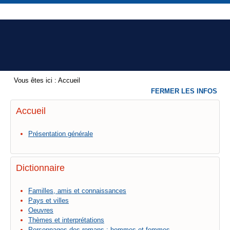
Vous êtes ici :
Accueil
FERMER LES INFOS
Accueil
Présentation générale
Dictionnaire
Familles, amis et connaissances
Pays et villes
Oeuvres
Thèmes et interprétations
Personnages des romans : hommes et femmes