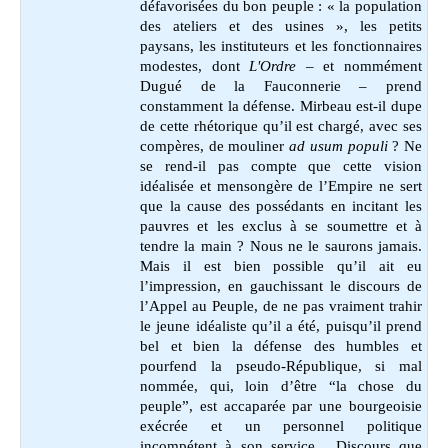
défavorisées du bon peuple : « la population
des ateliers et des usines », les petits
paysans, les instituteurs et les fonctionnaires
modestes, dont
L'Ordre
– et nommément
Dugué de la Fauconnerie – prend
constamment la défense. Mirbeau est-il dupe
de cette rhétorique qu’il est chargé, avec ses
compères, de mouliner
ad usum populi
? Ne
se rend-il pas compte que cette vision
idéalisée et mensongère de l’Empire ne sert
que la cause des possédants en incitant les
pauvres et les exclus à se soumettre et à
tendre la main ? Nous ne le saurons jamais.
Mais il est bien possible qu’il ait eu
l’impression, en gauchissant le discours de
l’Appel au Peuple, de ne pas vraiment trahir
le jeune idéaliste qu’il a été, puisqu’il prend
bel et bien la défense des humbles et
pourfend la pseudo-République, si mal
nommée, qui, loin d’être “la chose du
peuple”, est accaparée par une bourgeoisie
exécrée et un personnel politique
incompétent à son service. Discours que