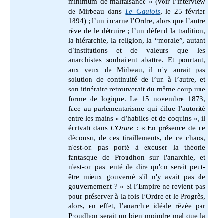
minimum de malfaisance » (voir l’interview
de Mirbeau dans
Le Gaulois
, le 25 février
1894) ; l’un incarne l’Ordre, alors que l’autre
rêve de le détruire ; l’un défend la tradition,
la hiérarchie, la religion, la “morale”, autant
d’institutions et de valeurs que les
anarchistes souhaitent abattre. Et pourtant,
aux yeux de Mirbeau, il n’y aurait pas
solution de continuité de l’un à l’autre, et
son itinéraire retrouverait du même coup une
forme de logique. Le 15 novembre 1873,
face au parlementarisme qui dilue l’autorité
entre les mains « d’habiles et de coquins », il
écrivait dans
L'Ordre
: « En présence de ce
décousu, de ces tiraillements, de ce chaos,
n'est-on pas porté à excuser la théorie
fantasque de Proudhon sur l'anarchie, et
n'est-on pas tenté de dire qu'on serait peut-
être mieux gouverné s'il n'y avait pas de
gouvernement ? » Si l’Empire ne revient pas
pour préserver à la fois l’Ordre et le Progrès,
alors, en effet, l’anarchie idéale rêvée par
Proudhon serait un bien moindre mal que la