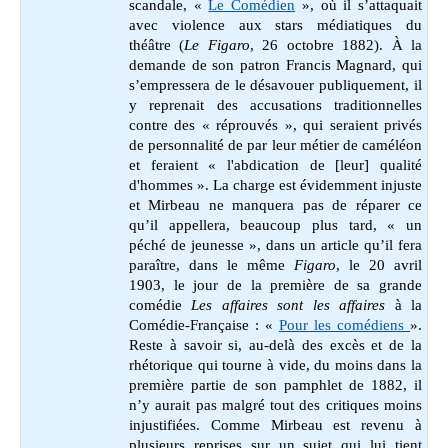
scandale, «
Le Comédien
», où il s’attaquait
avec violence aux stars médiatiques du
théâtre (
Le Figaro
, 26 octobre 1882). À la
demande de son patron Francis Magnard, qui
s’empressera de le désavouer publiquement, il
y reprenait des accusations traditionnelles
contre des
« réprouvés », qui seraient privés
de personnalité de par leur métier de caméléon
et feraient «
l'abdication de [leur] qualité
d'hommes ». La charge est évidemment injuste
et Mirbeau ne manquera pas de réparer ce
qu’il appellera, beaucoup plus tard, « un
péché de jeunesse », dans un article qu’il fera
paraître, dans le même
Figaro
, le 20 avril
1903, le jour de la première de sa grande
comédie
Les affaires sont les affaires
à la
Comédie-Française : «
Pour les comédiens
».
Reste à savoir si, au-delà des excès et de la
rhétorique qui tourne à vide, du moins dans la
première partie de son pamphlet de 1882, il
n’y aurait pas malgré tout des critiques moins
injustifiées. Comme Mirbeau est revenu à
plusieurs reprises sur un sujet qui lui tient