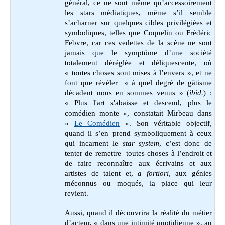
général, ce ne sont même qu’accessoirement
les stars médiatiques, même s’il semble
s’acharner sur quelques cibles privilégiées et
symboliques, telles que Coquelin ou Frédéric
Febvre, car ces vedettes de la scène ne sont
jamais que le symptôme d’une société
totalement déréglée et déliquescente, où
« toutes choses sont mises à l’envers », et ne
font que révéler « à quel degré de gâtisme
décadent nous en sommes venus » (
ibid.
) :
« Plus l'art s'abaisse et descend, plus le
comédien monte », constatait Mirbeau dans
«
Le Comédien
». Son véritable objectif,
quand il s’en prend symboliquement à ceux
qui incarnent le
star system
, c’est donc de
tenter de remettre toutes choses à l’endroit et
de faire reconnaître aux écrivains et aux
artistes de talent et,
a fortiori
, aux génies
méconnus ou moqués, la place qui leur
revient.
Aussi, quand il découvrira la réalité du métier
d’acteur, « dans une intimité quotidienne », au