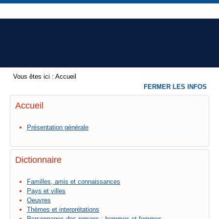
Vous êtes ici :
Accueil
FERMER LES INFOS
Accueil
Présentation générale
Dictionnaire
Familles, amis et connaissances
Pays et villes
Oeuvres
Thèmes et interprétations
Personnages des romans : hommes et femmes