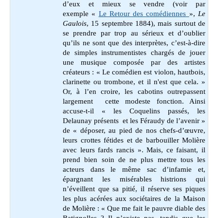
d’eux et mieux se vendre (voir par
exemple «
Le Retour des comédiennes
»,
Le
Gaulois
, 15 septembre 1884), mais surtout de
se prendre par trop au sérieux et d’oublier
qu’ils ne sont que des interprètes, c’est-à-dire
de simples instrumentistes chargés de jouer
une musique composée par des artistes
créateurs : « Le comédien est violon, hautbois,
clarinette ou trombone, et il n'est que cela. »
Or, à l’en croire, les cabotins outrepassent
largement cette modeste fonction. Ainsi
accuse-t-il « les Coquelins passés, les
Delaunay présents et les Féraudy de l’avenir »
de « déposer, au pied de nos chefs-d’œuvre,
leurs crottes fétides et de barbouiller Molière
avec leurs fards rancis ». Mais, ce faisant, il
prend bien soin de ne plus mettre tous les
acteurs dans le même sac d’infamie et,
épargnant les misérables histrions qui
n’éveillent que sa pitié, il réserve ses piques
les plus acérées aux sociétaires de la Maison
de Molière : « Que me fait le pauvre diable des
Batignolles ? Il n’existe pas, tandis que les