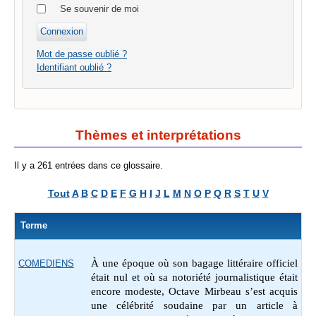
Se souvenir de moi
Mot de passe oublié ?
Identifiant oublié ?
Thèmes et interprétations
Il y a 261 entrées dans ce glossaire.
Tout
A
B
C
D
E
F
G
H
I
J
L
M
N
O
P
Q
R
S
T
U
V
Terme
À une époque où son bagage littéraire officiel
COMEDIENS
était nul et où sa notoriété journalistique était
encore modeste, Octave Mirbeau s’est acquis
une célébrité soudaine par un article à