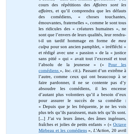
cours des répétitions des
Affaires sont les
affaires
, et qu’il comprendra que les défauts
des comédiens, « choses touchantes,
émouvantes, fraternelles », comme le sont tous
les ridicules des « créatures humaines », ne
sont que l’envers de leurs qualités, leur rendra-
t-il un tardif hommage en forme de
mea
culpa
pour son ancien pamphlet, « irréfléchi »
et rédigé avec une « passion » de la « justice
sans pitié » qui « avait tout l’excessif et tout
l’absolu de la jeunesse » («
Pour les
comédiens
»,
loc. cit
.). Passant d’un extrême à
l’autre, comme ceux qui ont beaucoup à se
faire pardonner, il ne se contente pas d’y
absoudre les comédiens, il les encense
d’autant plus volontiers qu’il a besoin d’eux
pour assurer le succès de sa comédie :
« Depuis que je les fréquente, je ne les vois
plus tels qu’ils paraissent, mais tels qu’ils sont.
[...] J’ai vu leurs âmes, des âmes ingénues,
fraîches et jolies de petits enfants » (
«
Octave
Mirbeau et les comédiens
»,
L’Action
, 20 avril