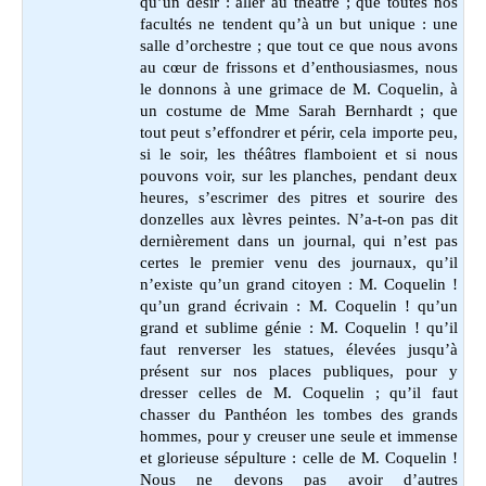
qu’un désir : aller au théâtre ; que toutes nos
facultés ne tendent qu’à un but unique : une
salle d’orchestre ; que tout ce que nous avons
au cœur de frissons et d’enthousiasmes, nous
le donnons à une grimace de M. Coquelin, à
un costume de Mme Sarah Bernhardt ; que
tout peut s’effondrer et périr, cela importe peu,
si le soir, les théâtres flamboient et si nous
pouvons voir, sur les planches, pendant deux
heures, s’escrimer des pitres et sourire des
donzelles aux lèvres peintes. N’a-t-on pas dit
dernièrement dans un journal, qui n’est pas
certes le premier venu des journaux, qu’il
n’existe qu’un grand citoyen : M. Coquelin !
qu’un grand écrivain : M. Coquelin ! qu’un
grand et sublime génie : M. Coquelin ! qu’il
faut renverser les statues, élevées jusqu’à
présent sur nos places publiques, pour y
dresser celles de M. Coquelin ; qu’il faut
chasser du Panthéon les tombes des grands
hommes, pour y creuser une seule et immense
et glorieuse sépulture : celle de M. Coquelin !
Nous ne devons pas avoir d’autres