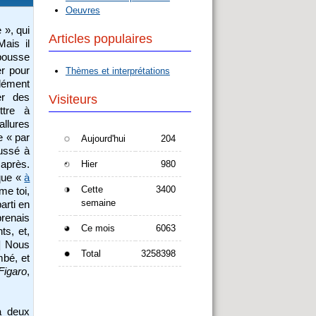
Oeuvres
 », qui
Articles populaires
Mais il
 pousse
er pour
Thèmes et interprétations
glément
er des
Visiteurs
ttre à
llures
e « par
Aujourd'hui
204
oussé à
 après.
Hier
980
ique «
à
Cette
3400
me toi,
semaine
arti en
renais
Ce mois
6063
ts, et,
.] Nous
Total
3258398
mbé, et
Figaro
,
a deux