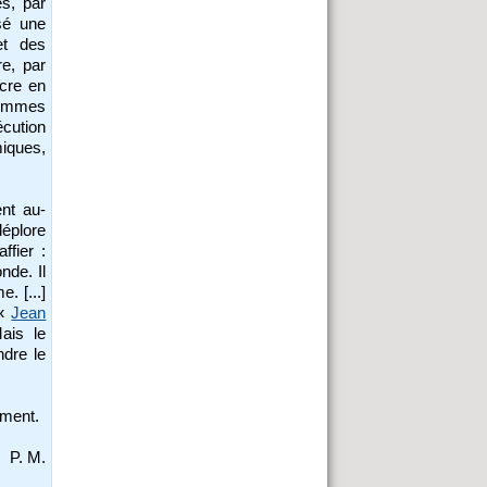
s, par
ssé une
et des
re, par
cre en
 hommes
écution
iques,
nt au-
éplore
ffier :
nde. Il
. [...]
(«
Jean
ais le
ndre le
ement.
P. M.