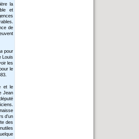
ère la
ble et
gences
rables.
ence de
peuvent
pa
pour
e Louis
oir les
our le
83.
 et le
de Jean
 député
ciens.
nnaisse
rs d’un
lte des
nutiles
quelque