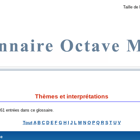
Taille de 
Thèmes et interprétations
 261 entrées dans ce glossaire.
Tout
A
B
C
D
E
F
G
H
I
J
L
M
N
O
P
Q
R
S
T
U
V
me