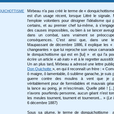
Mirbeau n’a pas créé le terme de « donquichottisme
QUICHOTTISME
est d’un usage récent, lorsque Littré le signale. 
l’emploie volontiers pour désigner l’idéalisme qui
certains, et au premier chef lui-même, à s’engag
des causes impossibles, ou bien à se lancer aveu
dans un combat, sans vraiment se préoccup
conséquences. C’est ainsi que, dans une le
Maupassant de décembre 1886, il explique les « a
changeantes » que lui reproche son vieux camarad
le donquichottisme qui est en [lui] » et qui l’a p
écrire un article «
ab irato
» et à le regretter aussitôt
Un an plus tard, Mirbeau a adressé une lettre publ
Don Quichotte
», en qui il reconnaît un frère : « Com
ô maigre, ô lamentable, ô sublime ganache, je suis p
guerre contre des moulins à vent que je p
véritablement pour de formidables et mauvais géan
la lance au poing, je m’escrimais. Quelle pitié ! [..
n’avons pourfendu personne, aucun géant n’est to
les meules tournent, tournent et tourneront... » (
Le 
6 décembre 1887)
Sous sa plume, le terme de donquichottisme 