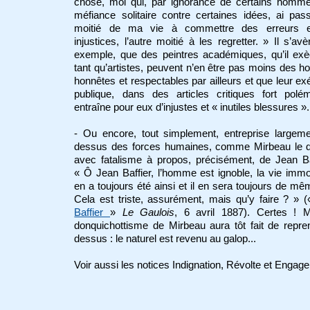
chose, moi qui, par ignorance de certains homme
méfiance solitaire contre certaines idées, ai pa
moitié de ma vie à commettre des erreurs 
injustices, l’autre moitié à les regretter. » Il s’avè
exemple, que des peintres académiques, qu’il exè
tant qu’artistes, peuvent n’en être pas moins des
honnêtes et respectables par ailleurs et que leur ex
publique, dans des articles critiques fort polém
entraîne pour eux d’injustes et « inutiles blessures ».
- Ou encore, tout simplement, entreprise largeme
dessus des forces humaines, comme Mirbeau le d
avec fatalisme à propos, précisément, de Jean Ba
«
Ô Jean Baffier, l’homme est ignoble, la vie immo
en a toujours été ainsi et il en sera toujours de même
Cela est triste, assurément, mais qu’y faire ? » 
Baffier
»
Le Gaulois
, 6 avril 1887). Certes ! M
donquichottisme de Mirbeau aura tôt fait de repre
dessus : le naturel est revenu au galop...
Voir aussi les notices Indignation, Révolte et Engag