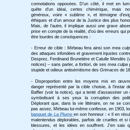
connotations opposées. D’un côté, il met en lumi
quête d’un idéal, certes chimérique, mais no
généreux, voire « sublime », et témoigne d’exi
éthiques et d’un amour de la Justice des plus hono
Mais, de l’autre, il implique aussi une grave abs
prise en compte de la réalité, d’où des erreurs qui 
être lourdes de conséquences :
- Erreur de cible : Mirbeau fera ainsi son
mea cul
des attaques infondées et gravement injustes contr
Desprez, Ferdinand Brunetière et Catulle Mendès (v
notices) – sans parler,
a fortiori
, de ses
mea culpa
p
stupide et odieux antisémitisme des
Grimaces
de 18
- Disproportion entre les moyens mis en œuvre
danger représenté par la cible choisie, à l’instar 
Baffier (voir la notice), qui a tenté d’assassiner un
symbolisant à ses yeux la corruption des politi
Déplorant que, dans la vie littéraire, on ne se co
pas assez, Mirbeau lui-même confesse, en 1903, lo
banquet de
La Plume
en son honneur : « Il en résu
malentendus déplorables, parfois de cruelles et si i
blessures, et les idées en souffrent. J’en sais 