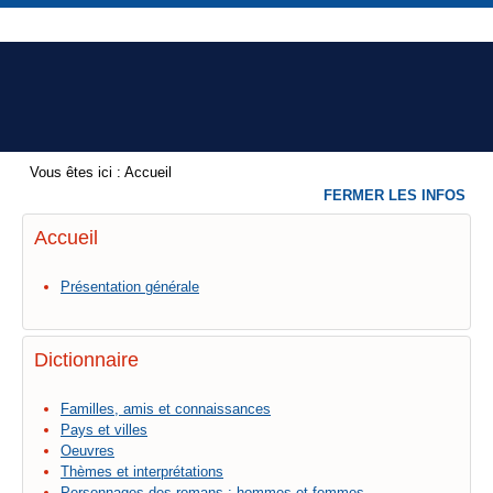
Vous êtes ici :
Accueil
FERMER LES INFOS
Accueil
Présentation générale
Dictionnaire
Familles, amis et connaissances
Pays et villes
Oeuvres
Thèmes et interprétations
Personnages des romans : hommes et femmes