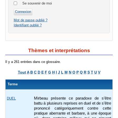
Se souvenir de moi
Mot de passe oublié ?
Identifiant oublié ?
Thèmes et interprétations
Il y a 261 entrées dans ce glossaire.
Tout
A
B
C
D
E
F
G
H
I
J
L
M
N
O
P
Q
R
S
T
U
V
Terme
Mirbeau présente ce paradoxe de s’être
DUEL
battu à plusieurs reprises en duel et de s’être
prononcé catégoriquement contre cette
pratique aberrante et barbare, à une époque