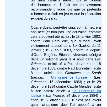
où, dans certains milieux qui se piquent
d’« honneur », il était encore vivement
recommandé chaque fois que ce prétendu
« honneur » était en jeu et que la réparation
exigeait du sang.
Quatre duels, peut-être cinq, sont à mettre à
son actif (et non pas une douzaine, comme
cela a souvent été écrit) : le 28 janvier 1883,
contre Paul Déroulède, que Mirbeau avait
violemment attaqué dans
Le Gaulois
du 11
janvier ; le 7 août 1883, contre le député
d’Oran, Eugène, Étienne, vivement dénigré
dans un éditorial paru le 4 août dans
Les
Grimaces
et intitulé « Pots-de-vin » ; le 18
décembre 1883, contre Paul Bonnetain, suite
à son article des
Grimaces
sur
Sarah
Barnum
, «
Un crime de librairie
» (
Les
Grimaces
, 15 décembre 1883) ; et le 29
décembre 1884 contre Catulle Mendès, suite
à son odieux article «
La Littérature en
justice
» (
La France
, 24 décembre 1884) ;
enfin, le 6 janvier 1885, il n’est pas exclu
qu’un cinquième duel l’ait opposé à un