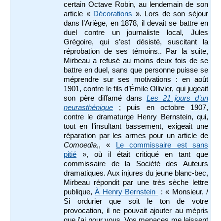
certain Octave Robin, au lendemain de son
article «
Décorations
».
Lors de son séjour
dans l’Ariège, en 1878, il devait se battre en
duel contre un journaliste local, Jules
Grégoire, qui s’est désisté, suscitant la
réprobation de ses témoins.. Par la suite,
Mirbeau a refusé au moins deux fois de se
battre en duel, sans que personne puisse se
méprendre sur ses motivations : en août
1901, contre le fils d’Émile Ollivier, qui jugeait
son père diffamé dans
Les 21 jours d’un
neurasthénique
; puis en octobre 1907,
contre le dramaturge Henry Bernstein, qui,
tout en l’insultant bassement, exigeait une
réparation par les armes pour un article de
Comoedia
,, «
Le commissaire est sans
pitié
», où il était critiqué en tant que
commissaire de la Société des Auteurs
dramatiques. Aux injures du jeune blanc-bec,
Mirbeau répondit par une très sèche lettre
publique,
À Henry Bernstein
: « Monsieur, /
Si ordurier que soit le ton de votre
provocation, il ne pouvait ajouter au mépris
que j'ai pour vous. Vos menaces me laissent