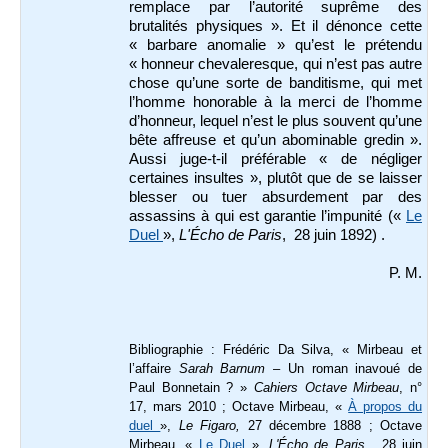
remplace par l’autorité suprême des
brutalités physiques ». Et il dénonce cette
« barbare anomalie » qu’est le prétendu
« honneur chevaleresque, qui n’est pas autre
chose qu’une sorte de banditisme, qui met
l’homme honorable à la merci de l’homme
d’honneur, lequel n’est le plus souvent qu’une
bête affreuse et qu’un abominable gredin ».
Aussi juge-t-il préférable « de négliger
certaines insultes », plutôt que de se laisser
blesser ou tuer absurdement par des
assassins à qui est garantie l’impunité («
Le
Duel
»,
L'Écho de Paris
, 28 juin 1892) .
P. M.
Bibliographie : Frédéric Da Silva, « Mirbeau et
l’affaire
Sarah Barnum
– Un roman inavoué de
Paul Bonnetain ? »
Cahiers Octave Mirbeau
, n°
17, mars 2010 ; Octave Mirbeau, «
À propos du
duel
»,
Le Figaro,
27 décembre 1888 ; Octave
Mirbeau, «
Le Duel
»,
L'Écho de Paris
, 28 juin