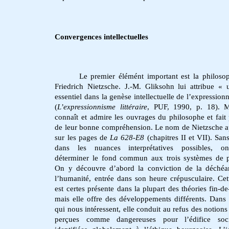
Convergences intellectuelles
Le premier élémént important est la philoso
Friedrich Nietzsche. J.-M. Gliksohn lui attribue « 
essentiel dans la genèse intellectuelle de l’expression
(
L’expressionnisme littéraire
, PUF, 1990, p. 18). M
connaît et admire les ouvrages du philosophe et fait
de leur bonne compréhension. Le nom de Nietzsche a
sur les pages de
La 628-E8
(chapitres II et VII). San
dans les nuances interprétatives possibles, o
déterminer le fond commun aux trois systèmes de 
On y découvre d’abord la conviction de la déchéa
l’humanité, entrée dans son heure crépusculaire. Cet
est certes présente dans la plupart des théories fin-de-
mais elle offre des développements différents. Dans 
qui nous intéressent, elle conduit au refus des notions 
perçues comme dangereuses pour l’édifice soci