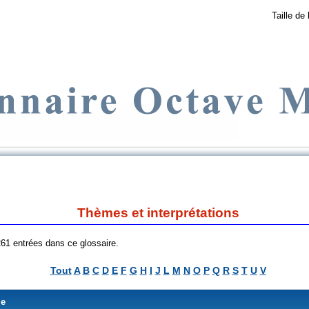
Taille de 
Thèmes et interprétations
 261 entrées dans ce glossaire.
Tout
A
B
C
D
E
F
G
H
I
J
L
M
N
O
P
Q
R
S
T
U
V
me