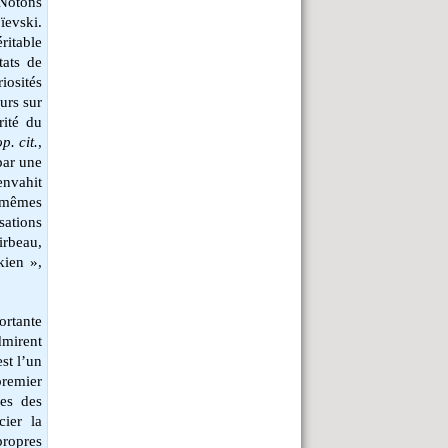
 Notons
ïevski.
ritable
tats de
osités
urs sur
rité du
op. cit.
,
par une
envahit
s mêmes
ations
rbeau,
kien »,
rtante
dmirent
est l’un
premier
ses des
ier la
ropres