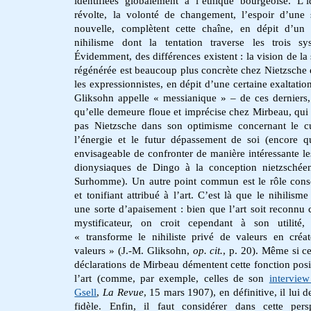
identifiées globalement à l’éthique bourgeoise. L’
révolte, la volonté de changement, l’espoir d’une 
nouvelle, complètent cette chaîne, en dépit d’un 
nihilisme dont la tentation traverse les trois sy
Évidemment, des différences existent : la vision de la 
régénérée est beaucoup plus concrète chez Nietzsche 
les expressionnistes, en dépit d’une certaine exaltatio
Gliksohn appelle « messianique » – de ces derniers,
qu’elle demeure floue et imprécise chez Mirbeau, qui 
pas Nietzsche dans son optimisme concernant le c
l’énergie et le futur dépassement de soi
(encore qu
envisageable de confronter de manière intéressante le
dionysiaques de Dingo à la conception nietzschée
Surhomme). Un autre point commun est le rôle cons
et tonifiant attribué à l’art. C’est là que le nihilisme
une sorte d’apaisement : bien que l’art soit reconn
mystificateur, on croit cependant à son utilité,
« transforme le nihiliste privé de valeurs en créa
valeurs » (J.-M. Gliksohn,
op. cit.
, p. 20).
Même si ce
déclarations de Mirbeau démentent cette fonction posi
l’art (comme, par exemple, celles de son
interview
Gsell
,
La Revue
, 15 mars 1907), en définitive, il lui 
fidèle. Enfin, il faut considérer dans cette pers