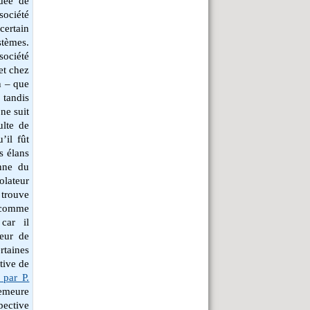
idée de
société
certain
stèmes.
société
et chez
n – que
tandis
ne suit
ulte de
’il fût
s élans
nne du
olateur
 trouve
u comme
 car il
teur de
rtaines
tive de
 par P.
demeure
pective