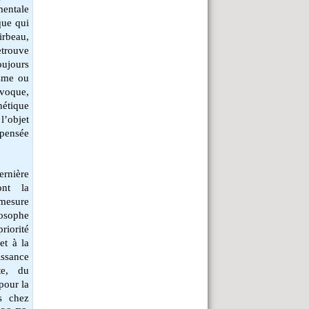
mentale
que qui
rbeau,
trouve
oujours
isme ou
ovoque,
hétique
l’objet
 pensée
ernière
ont la
 mesure
losophe
riorité
et à la
issance
te, du
pour la
s chez