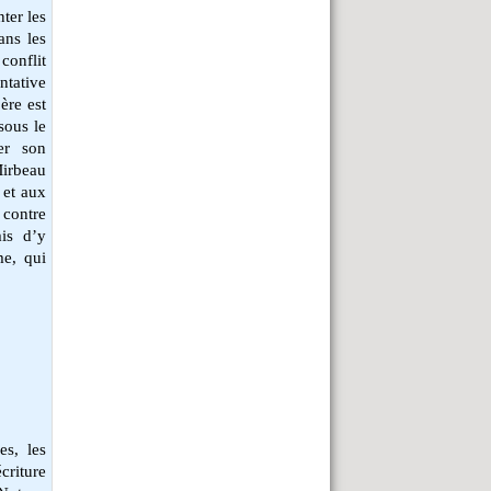
ter les
ans les
conflit
ntative
père est
sous le
er son
Mirbeau
 et aux
 contre
mis d’y
me, qui
es, les
criture