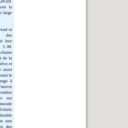
28-E8
.
ussi la
n large
reud et
s des
si leur
 J.-M.
nchants
t de la
rêve et
e aussi
sant le
urage à
’œuvre
nombre
er sur
u monde
échirés
 double
che une
es des