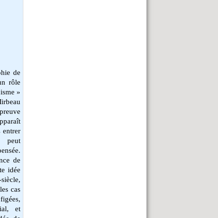
phie de
un rôle
nisme »
irbeau
 preuve
pparaît
s entrer
n peut
pensée.
nce de
te idée
siècle,
les cas
figées,
al, et