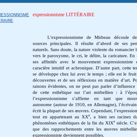
expressionnisme LITTÉRAIRE
RESSIONNISME
ERAIRE
L’expressionnisme de Mirbeau découle d
sources principales. Il résulte d’abord de ses pe
naturels. Sans doute, la nature violente du romancier l
vers le paroxysme, le cri, le délire, la caricature. En 
ses affinités avec le mouvement expressionniste 
caractère intuitif et achronique. D’autre part, cette t
se développe chez lui avec le temps ; elle est le fruit
découvertes et de ses réflexions en matière d’art. P
raisons évidentes, on ne peut pas parler d’influence 
de cette esthétique sur l’art mirbellien : à l’ép
l’expressionnisme s’affirme en tant que mou
autonome (autour de 1910, en Allemagne), l’écrivain
écrit la plupart de ses œuvres. Cependant, l’expressio
e
tout en appartenant au XX
, a bien ses racines d
e
phénomènes esthétiques de la fin du XIX
siècle. C’e
que des rapprochements entre les œuvres mirbelli
expressionniste deviennent possibles.