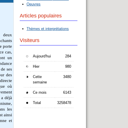
Oeuvres
Articles populaires
Thèmes et interprétations
e deux
Visiteurs
nchants
e porte
ce cas,
Aujourd'hui
284
ont un
endance
Hier
980
 de ses
our des
Cette
3480
directe
semaine
oque où
vement
Ce mois
6143
 a déjà
Total
3258478
nnisme,
ans les
st ainsi
enne et