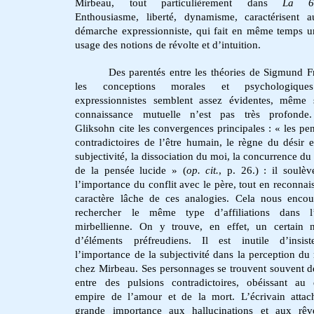
Mirbeau, tout particulièrement dans
La 6
Enthousiasme, liberté, dynamisme, caractérisent a
démarche expressionniste, qui fait en même temps u
usage des notions de révolte et d’intuition.
Des parentés entre les théories de Sigmund F
les conceptions morales et psychologique
expressionnistes semblent assez évidentes, même 
connaissance mutuelle n’est pas très profonde.
Gliksohn cite les convergences principales : « les pe
contradictoires de l’être humain, le règne du désir e
subjectivité, la dissociation du moi, la concurrence du 
de la pensée lucide » (
op. cit.
, p. 26.)
: il soulèv
l’importance du conflit avec le père, tout en reconnais
caractère lâche de ces analogies. Cela nous enco
rechercher le même type d’affiliations dans l
mirbellienne. On y trouve, en effet, un certain 
d’éléments préfreudiens. Il est inutile d’insist
l’importance de la subjectivité dans la perception d
chez Mirbeau.
Ses personnages se trouvent souvent d
entre des pulsions contradictoires, obéissant au
empire de l’amour et de la mort. L’écrivain atta
grande importance aux hallucinations et aux rêv