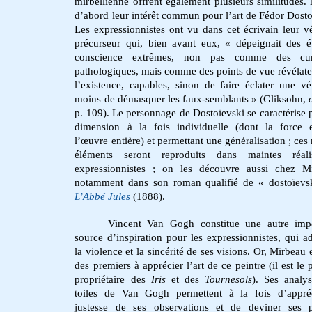
mirbellienne offrent également plusieurs similitudes.
d’abord leur intérêt commun pour l’art de Fédor Dosto
Les expressionnistes ont vu dans cet écrivain leur vé
précurseur qui, bien avant eux, « dépeignait des é
conscience extrêmes, non pas comme des curi
pathologiques, mais comme des points de vue révélate
l’existence, capables, sinon de faire éclater une vé
moins de démasquer les faux-semblants » (Gliksohn,
p. 109). Le personnage de Dostoïevski se caractérise 
dimension à la fois individuelle (dont la force 
l’œuvre entière) et permettant une généralisation ; ce
éléments seront reproduits dans maintes réalis
expressionnistes ; on les découvre aussi chez Mi
notamment dans son roman qualifié de « dostoïevs
L’Abbé Jules
(1888).
Vincent Van Gogh constitue une autre impo
source d’inspiration pour les expressionnistes, qui a
la violence et la sincérité de ses visions. Or, Mirbeau 
des premiers à apprécier l’art de ce peintre (il est le 
propriétaire des
Iris
et des
Tournesols
). Ses analy
toiles de Van Gogh permettent à la fois d’appréc
justesse de ses observations et de deviner ses p