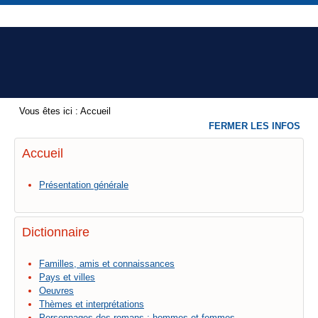
Vous êtes ici :
Accueil
FERMER LES INFOS
Accueil
Présentation générale
Dictionnaire
Familles, amis et connaissances
Pays et villes
Oeuvres
Thèmes et interprétations
Personnages des romans : hommes et femmes