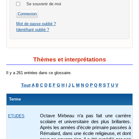
Se souvenir de moi
Mot de passe oublié ?
Identifiant oublié ?
Thèmes et interprétations
Il y a 261 entrées dans ce glossaire.
Tout
A
B
C
D
E
F
G
H
I
J
L
M
N
O
P
Q
R
S
T
U
V
Terme
Octave Mirbeau n’a pas fait une carrière
ETUDES
scolaire et universitaire des plus brillantes.
Après les années d’école primaire passées à
Rémalard, dans une école religieuse, et dont