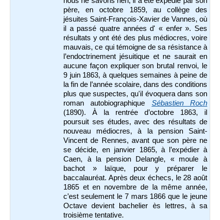
nous ne savons rien, il a été expédié par son
père, en octobre 1859, au collège des
jésuites Saint-François-Xavier de Vannes, où
il a passé quatre années d' « enfer ». Ses
résultats y ont été des plus médiocres, voire
mauvais, ce qui témoigne de sa résistance à
l’endoctrinement jésuitique et ne saurait en
aucune façon expliquer son brutal renvoi, le
9 juin 1863, à quelques semaines à peine de
la fin de l’année scolaire, dans des conditions
plus que suspectes, qu'il évoquera dans son
roman autobiographique
Sébastien Roch
(1890). À la rentrée d’octobre 1863, il
poursuit ses études, avec des résultats de
nouveau médiocres, à la pension Saint-
Vincent de Rennes, avant que son père ne
se décide, en janvier 1865, à l’expédier à
Caen, à la pension Delangle, « moule à
bachot » laïque, pour y préparer le
baccalauréat. Après deux échecs, le 28 août
1865 et en novembre de la même année,
c’est seulement le 7 mars 1866 que le jeune
Octave devient bachelier ès lettres, à sa
troisième tentative.