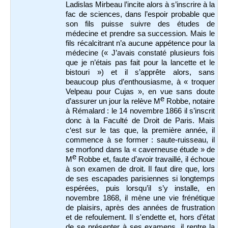
Ladislas Mirbeau l’incite alors à s’inscrire à la
fac de sciences, dans l’espoir probable que
son fils puisse suivre des études de
médecine et prendre sa succession. Mais le
fils récalcitrant n’a aucune appétence pour la
médecine (« J’avais constaté plusieurs fois
que je n’étais pas fait pour la lancette et le
bistouri ») et il s’apprête alors, sans
beaucoup plus d’enthousiasme, à « troquer
Velpeau pour Cujas », en vue sans doute
e
d’assurer un jour la relève M
Robbe, notaire
à Rémalard : le 14 novembre 1866 il s’inscrit
donc à la Faculté de Droit de Paris. Mais
c‘est sur le tas que, la première année, il
commence à se former : saute-ruisseau, il
se morfond dans la « caverneuse étude » de
e
M
Robbe et, faute d’avoir travaillé, il échoue
à son examen de droit. Il faut dire que, lors
de ses escapades parisiennes si longtemps
espérées, puis lorsqu’il s’y installe, en
novembre 1868, il mène une vie frénétique
de plaisirs, après des années de frustration
et de refoulement. Il s'endette et, hors d’état
de se présenter à ses examens, il rentre la