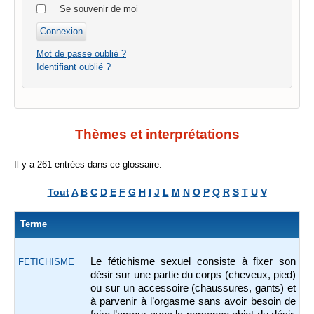
Se souvenir de moi
Mot de passe oublié ?
Identifiant oublié ?
Thèmes et interprétations
Il y a 261 entrées dans ce glossaire.
Tout
A
B
C
D
E
F
G
H
I
J
L
M
N
O
P
Q
R
S
T
U
V
Terme
Le fétichisme sexuel consiste à fixer son
FETICHISME
désir sur une partie du corps (cheveux, pied)
ou sur un accessoire (chaussures, gants) et
à parvenir à l’orgasme sans avoir besoin de