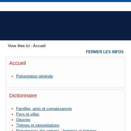
Vous êtes ici :
Accueil
FERMER LES INFOS
Accueil
Présentation générale
Dictionnaire
Familles, amis et connaissances
Pays et villes
Oeuvres
Thèmes et interprétations
Personnages des romans : hommes et femmes