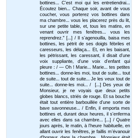
bottines... C'est moi qui les entretiendrai...
Écoutez bien... Chaque soir, avant de vous
coucher, vous porterez vos bottines dans
ma chambre... vous les placerez près du lit,
sur une petite table, et, tous les matins, en
venant ouvrir mes fenêtres... vous les
reprendrez.” [...] / Il s'agenouilla, baisa mes
bottines, les pétrit de ses doigts fébriles et
caresseurs, les délaça... Et, en les baisant,
les pétrissant, les caressant, il disait d'une
voix suppliante, d'une voix d'enfant qui
pleure : / — Oh ! Marie... Marie... tes petites
bottines... donne-les moi, tout de suite... tout
de suite... tout de suite... Je les veux tout de
suite... donne-les moi... / [...] Des yeux de
Monsieur, je ne voyais que deux petits
globes blancs, striés de rouge. Et sa bouche
était tout entière barbouillée d'une sorte de
bave savonneuse... / Enfin, il emporta mes
bottines et, durant deux heures, il s'enferma
avec elles dans sa chambre... [...] / Quatre
jours après, le matin, à l'heure habituelle, en
allant ouvrir les fenêtres, je faillis m'évanouir
d'horreur, dans la chambre... Monsieur était