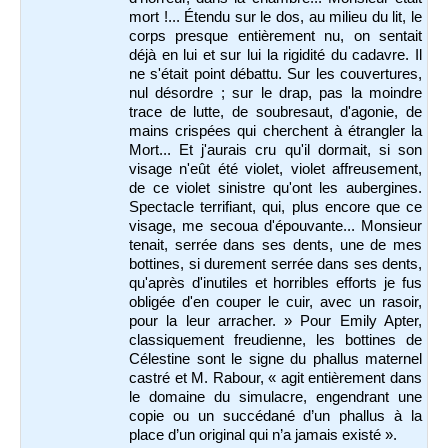
mort !... Étendu sur le dos, au milieu du lit, le
corps presque entièrement nu, on sentait
déjà en lui et sur lui la rigidité du cadavre. Il
ne s'était point débattu. Sur les couvertures,
nul désordre ; sur le drap, pas la moindre
trace de lutte, de soubresaut, d'agonie, de
mains crispées qui cherchent à étrangler la
Mort... Et j'aurais cru qu'il dormait, si son
visage n'eût été violet, violet affreusement,
de ce violet sinistre qu'ont les aubergines.
Spectacle terrifiant, qui, plus encore que ce
visage, me secoua d'épouvante... Monsieur
tenait, serrée dans ses dents, une de mes
bottines, si durement serrée dans ses dents,
qu'après d'inutiles et horribles efforts je fus
obligée d'en couper le cuir, avec un rasoir,
pour la leur arracher. » Pour Emily Apter,
classiquement freudienne,
les bottines de
Célestine sont le signe du phallus maternel
castré et M.
Rabour, « agit entièrement dans
le domaine du simulacre, engendrant une
copie ou un succédané d’un phallus à la
place d’un original qui n’a jamais existé ».