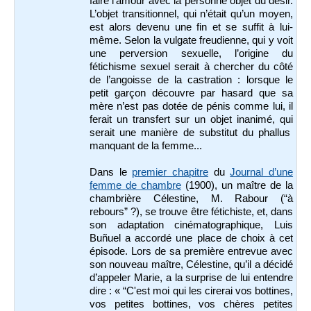
faire l’amour avec la personne objet du désir.
L’objet transitionnel, qui n’était qu’un moyen,
est alors devenu une fin et se suffit à lui-
même. Selon la vulgate freudienne, qui y voit
une perversion sexuelle, l’origine du
fétichisme sexuel serait à chercher du côté
de l’angoisse de la castration : lorsque le
petit garçon découvre par hasard que sa
mère n’est pas dotée de pénis comme lui, il
ferait un transfert sur un objet inanimé, qui
serait une manière de substitut du phallus
manquant de la femme...
Dans le
premier chapitre
du
Journal d’une
femme de chambre
(1900), un maître de la
chambrière Célestine, M. Rabour (“à
rebours” ?), se trouve être fétichiste, et, dans
son adaptation cinématographique, Luis
Buñuel a accordé une place de choix à cet
épisode. Lors de sa première entrevue avec
son nouveau maître, Célestine, qu’il a décidé
d’appeler Marie, a la surprise de lui entendre
dire : « “C'est moi qui les cirerai vos bottines,
vos petites bottines, vos chères petites