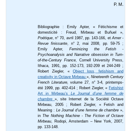
P. M.
Bibliographie :
Emily Apter, « Fétichisme et
domesticité : Freud, Mirbeau et Buñuel »,
Poétique
, n° 70, avril 1987, pp. 143-166, et
Amer -
Revue finissante
, n° 2, mai 2008, pp. 59-75 ;
Emily Apter,
Feminizing the Fetish -
Psychoanalysis and Narrative obsession in Turn-
of-the-Century France,
Cornell University Press,
Ithaca, 1991, pp. 152-173, 192-209 et 244-249 ;
Robert Ziegler, «
Object loss, fetishism and
creativity in Octave Mirbeau
»,
Nineteenth Century
French Literature,
volume 27, n° 3-4
,
printemps-
été 1999, pp. 402-414 ; Robert Ziegler, «
Fetishist
Art in Mirbeau’s
Le Journal d’une femme de
chambre
», site Internet de la Société Octave
Mirbeau, 2005 ; Robert Ziegler, « Fetish and
Meaning :
Le Journal d’une femme de chambre
»,
in
The Nothing Machine - The Fiction of Octave
Mirbeau
, Rodopi, Amsterdam – New York, 2007,
pp. 133-148.