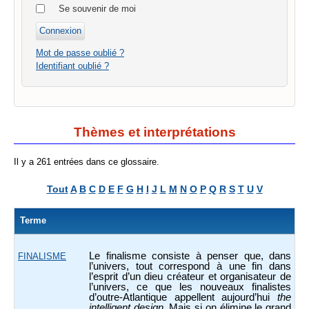
Se souvenir de moi
Mot de passe oublié ?
Identifiant oublié ?
Thèmes et interprétations
Il y a 261 entrées dans ce glossaire.
Tout
A
B
C
D
E
F
G
H
I
J
L
M
N
O
P
Q
R
S
T
U
V
Terme
Le finalisme consiste à penser que, dans
FINALISME
l’univers, tout correspond à une fin dans
l’esprit d’un dieu créateur et organisateur de
l’univers, ce que les nouveaux finalistes
d’outre-Atlantique appellent aujourd’hui
the
intelligent design
. Mais si on élimine le grand