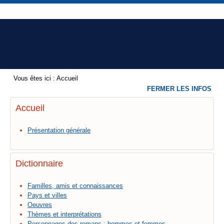
Vous êtes ici :
Accueil
FERMER LES INFOS
Accueil
Présentation générale
Dictionnaire
Familles, amis et connaissances
Pays et villes
Oeuvres
Thèmes et interprétations
Personnages des romans : hommes et femmes