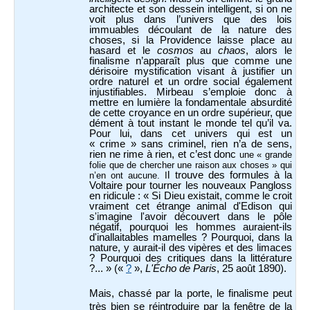
architecte et son dessein intelligent, si on ne
voit plus dans l’univers que des lois
immuables découlant de la nature des
choses, si la Providence laisse place au
hasard et le
cosmos
au
chaos
, alors le
finalisme n’apparaît plus que comme une
dérisoire mystification visant à justifier un
ordre naturel et un ordre social également
injustifiables. Mirbeau s’emploie donc à
mettre en lumière la fondamentale absurdité
de cette croyance en un ordre supérieur, que
dément à tout instant le monde tel qu’il va.
Pour lui, dans cet univers qui est un
« crime » sans criminel, rien n’a de sens,
rien ne rime à rien, et c’est donc
une « grande
folie que de chercher une raison aux choses » qui
l trouve des formules à la
n’en ont aucune. I
Voltaire pour tourner les nouveaux Pangloss
en ridicule : « Si Dieu existait, comme le croit
vraiment cet étrange animal d'Edison qui
s'imagine l'avoir découvert dans le pôle
négatif, pourquoi les hommes auraient-ils
d'inallaitables mamelles ? Pourquoi, dans la
nature, y aurait-il des vipères et des limaces
? Pourquoi des critiques dans la littérature
?... » («
?
»,
L'Écho de Paris
, 25 août 1890).
Mais, chassé par la porte, le finalisme peut
très bien se réintroduire par la fenêtre de la