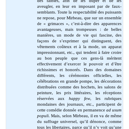
des faibles, afin de les duper et de les
aveugler, en leur en imposant par de faux-
semblants. Toute la respectabilité des puissants
ne repose, pour Mirbeau, que sur un ensemble
de « grimaces », c’est-à-dire des apparences
avantageuses, mais trompeuses : de belles
manières, un mode de vie qui fascine, des
façons de s’exprimer qui distinguent, des
vêtements coûteux et à la mode, un apparat
impressionnant, etc., qui tendent à faire croire
au bon peuple que ces gens-là méritent
effectivement d’exercer le pouvoir et d’être
richissimes et honorés. Dans des domaines
différents, les cérémonies officielles, les
célébrations en grande pompe, les décorations
distribuées comme des hochets, les salons de
peinture, les prix littéraires, les réceptions
réservées aux
happy few
, les rubriques
mondaines des journaux, etc., participent de
cette comédie donnée en permanence
ad usum
populi
. Mais, selon Mirbeau, il en va de même
du suffrage universel, qu’il dénonce, comme
tous les libertaires, parce qu’il n’y voit qu’une