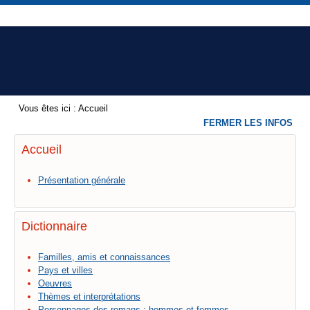
Vous êtes ici :
Accueil
FERMER LES INFOS
Accueil
Présentation générale
Dictionnaire
Familles, amis et connaissances
Pays et villes
Oeuvres
Thèmes et interprétations
Personnages des romans : hommes et femmes