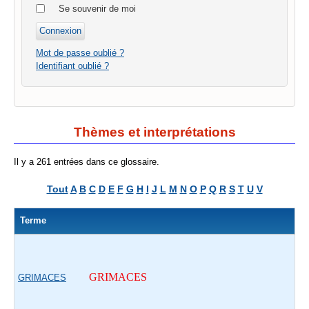
Se souvenir de moi
Mot de passe oublié ?
Identifiant oublié ?
Thèmes et interprétations
Il y a 261 entrées dans ce glossaire.
Tout
A
B
C
D
E
F
G
H
I
J
L
M
N
O
P
Q
R
S
T
U
V
Terme
GRIMACES
GRIMACES