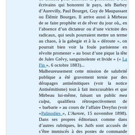
écrivains qui honorent le pays, tels Barbey
d’Aurevilly, Paul Bourget, Guy de Maupassant
ou Élémir Bourges. Il arrive aussi à Mirbeau
de se faire prophète et de rêver du jour où,, en
l’absence d’un dictateur ou d‘une victoire des
radicaux, qui seuls pourraient mettre un terme
au chaos, à la gabegie et à la « déroute », on
pourrait bien voir la foule parisienne en
révolte promener « au bout d’une pique la tête
de Jules Grévy, sanguinolente et livide » («
La
Fin
», 6 octobre 1883)...
Malheureusement cette mission de salubrité
publique a été gravement ternie par des
dérapages antisémitiques (voir la notice
Antisémitisme) tout à fait inexcusables et que
Mirbeau lui-même, faisant un public
mea
culpa
, qualifiera rétrospectivement de
« barbarie » au cours de l’affaire Dreyfus (voir
«
Palinodies
»,
L’Aurore
, 15 novembre 1898).
Dans ses propres éditoriaux comme dans
d’autres rubriques, les Juifs sont accusés de
s’être immiscés à des postes de commande