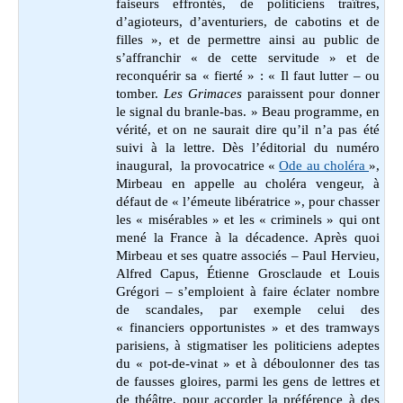
faiseurs effrontés, de politiciens traîtres,
d’agioteurs, d’aventuriers, de cabotins et de
filles », et de permettre ainsi au public de
s’affranchir « de cette servitude » et de
reconquérir sa « fierté » : « Il faut lutter – ou
tomber.
Les Grimaces
paraissent pour donner
le signal du branle-bas. » Beau programme, en
vérité, et on ne saurait dire qu’il n’a pas été
suivi à la lettre. Dès l’éditorial du numéro
inaugural, la provocatrice «
Ode au choléra
»,
Mirbeau en appelle au choléra vengeur, à
défaut de « l’émeute libératrice », pour chasser
les « misérables » et les « criminels » qui ont
mené la France à la décadence. Après quoi
Mirbeau et ses quatre associés – Paul Hervieu,
Alfred Capus, Étienne Grosclaude et Louis
Grégori – s’emploient à faire éclater nombre
de scandales, par exemple celui des
« financiers opportunistes » et des tramways
parisiens, à stigmatiser les politiciens adeptes
du « pot-de-vinat » et à déboulonner des tas
de fausses gloires, parmi les gens de lettres et
de théâtre, pour accorder la préférence à des