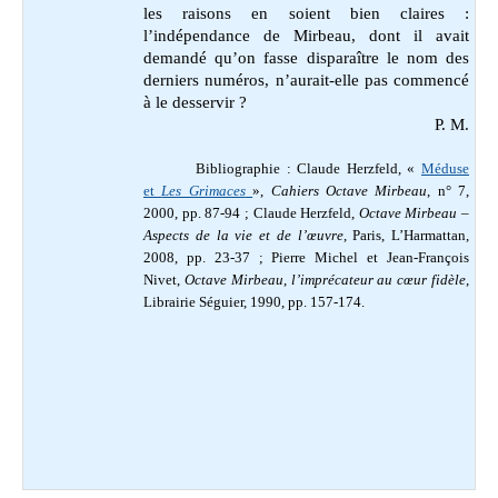
les raisons en soient bien claires :
l’indépendance de Mirbeau, dont il avait
demandé qu’on fasse disparaître le nom des
derniers numéros, n’aurait-elle pas commencé
à le desservir ?
P. M.
Bibliographie : Claude Herzfeld, «
Méduse
et
Les Grimaces
»,
Cahiers Octave Mirbeau
, n° 7,
2000, pp. 87-94 ;
Claude Herzfeld,
Octave Mirbeau –
Aspects de la vie et de l’œuvre
, Paris, L’Harmattan,
2008, pp. 23-37 ; Pierre Michel et Jean-François
Nivet,
Octave Mirbeau
,
l’imprécateur au cœur fidèle
,
Librairie Séguier, 1990, pp. 157-174.