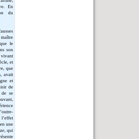
affûté,
ve. En
ion du
ausses
maître
que le
ans son
 vivant
ècle, et
re, que
, avait
gne et
isir de
t de se
ouvant,
rience
’outre-
l’effet
ien une
nae
, qui
résente