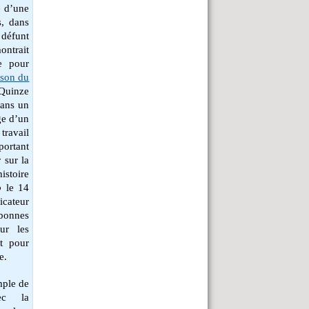
se d’une
s, dans
 défunt
ontrait
e pour
son du
 Quinze
 dans un
ge d’un
ravail
portant
 sur la
histoire
o
le 14
icateur
 bonnes
ur les
et pour
ue.
mple de
vec la