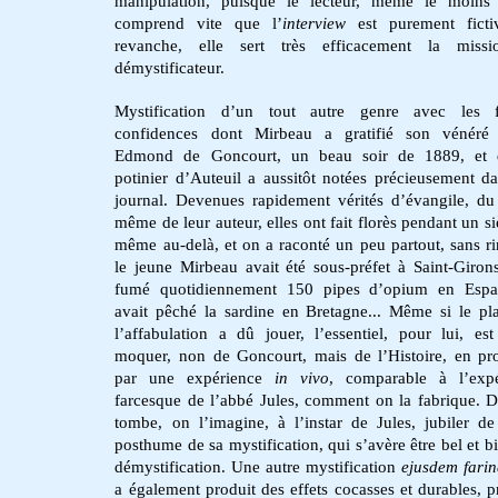
manipulation, puisque le lecteur, même le moins 
comprend vite que l’
interview
est purement ficti
revanche, elle sert très efficacement la miss
démystificateur.
Mystification d’un tout autre genre avec les f
confidences dont Mirbeau a gratifié son vénéré 
Edmond de Goncourt, un beau soir de 1889, et 
potinier d’Auteuil a aussitôt notées précieusement d
journal. Devenues rapidement vérités d’évangile, du
même de leur auteur, elles ont fait florès pendant un si
même au-delà, et on a raconté un peu partout, sans ri
le jeune Mirbeau avait été sous-préfet à Saint-Girons
fumé quotidiennement 150 pipes d’opium en Espa
avait pêché la sardine en Bretagne... Même si le pla
l’affabulation a dû jouer, l’essentiel, pour lui, es
moquer, non de Goncourt, mais de l’Histoire, en pr
par une expérience
in vivo
, comparable à l’expé
farcesque de l’abbé Jules, comment on la fabrique. D
tombe, on l’imagine, à l’instar de Jules, jubiler de 
posthume de sa mystification, qui s’avère être bel et b
démystification. Une autre mystification
ejusdem fari
a également produit des effets cocasses et durables, p