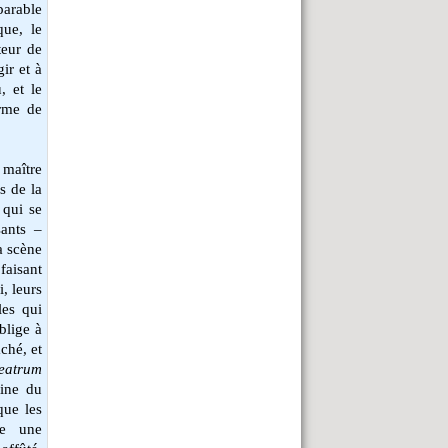
parable
que, le
teur de
ir et à
, et le
orme de
 maître
s de la
 qui se
sants –
la scène
faisant
, leurs
les qui
oblige à
ché, et
heatrum
tine du
que les
ue une