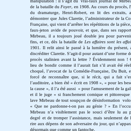
manipulation : il s’agit du vrai-faux journal de Mirbea
de la bataille du
Foyer
, en 1908. Au cours du procès, l
du dramaturge, Henri-Robert, en lit des extraits, 
démontrer que Jules Claretie, l’administrateur de la C
Française, qui vient d’arrêter les répétitions de la pièce
faux-jeton avide de pouvoir, et que, dans ses rappor
Mirbeau, il a toujours joué double jeu pour parveni
fins, et ce, dès la bataille de
Les affaires sont les affa
1901. Il relit ainsi le passé à la lumière du présent, 
discréditer Claretie. S’agit-il pour autant d’une forme 
procès stalinien avant la lettre ? Évidemment non ! 
lieu de bondir comme il l’aurait fait s’il avait été rée
choqué, l’avocat de la Comédie-Française, Du Buit, e
forcé de reconnaître que, si le récit, qui a fait s’es
l’auditoire, a bien été « écrit en 1908 », « pour les be
la cause », il l’a été aussi « pour l'amusement de la gal
et il le juge « si franchement comique et pittoresque 
lave Mirbeau de tout soupçon de désinformation volon
« Que ne pardonne-t-on pas au génie ? » En l’occu
Mirbeau n’a visiblement pas le souci d’être lu au 
degré et de tromper l’assistance, mais seulement de l
rire aux dépens de son adversaire du jour, qui n’appara
désormais que comme un fantoche.