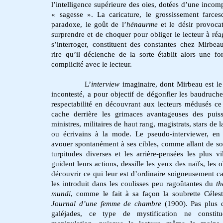
l’intelligence supérieure des oies, dotées d’une incom
« sagesse ». La caricature, le grossissement farces
paradoxe, le goût de l’
hénaurme
et le désir provoca
surprendre et de choquer pour obliger le lecteur à réag
s’interroger, constituent des constantes chez Mirbeau
rire qu’il déclenche de la sorte établit alors une f
complicité avec le lecteur.
L’
interview
imaginaire, dont Mirbeau est le
incontesté, a pour objectif de dégonfler les baudruche
respectabilité en découvrant aux lecteurs médusés ce
cache derrière les grimaces avantageuses des puis
ministres, militaires de haut rang, magistrats, stars de 
ou écrivains à la mode. Le pseudo-interviewer, en 
avouer spontanément à ses cibles, comme allant de soi
turpitudes diverses et les arrière-pensées les plus vi
guident leurs actions, dessille les yeux des naïfs, les 
découvrir ce qui leur est d’ordinaire soigneusement ca
les introduit dans les coulisses peu ragoûtantes du
t
mundi
, comme le fait à sa façon la soubrette Céles
Journal d’une femme de chambre
(1900). Pas plus 
galéjades, ce type de mystification ne constit