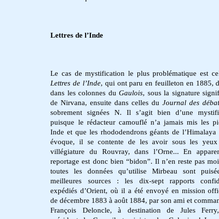
Lettres de l’Inde
Le cas de mystification le plus problématique est ce
Lettres de l’Inde
, qui ont paru en feuilleton en 1885, 
dans les colonnes du
Gaulois
, sous la signature signi
de Nirvana, ensuite dans celles du
Journal des débat
sobrement signées N. Il s’agit bien d’une mystifi
puisque le rédacteur camouflé n’a jamais mis les p
Inde et que les rhododendrons géants de l’Himalaya 
évoque, il se contente de les avoir sous les yeu
villégiature du Rouvray, dans l’Orne... En appare
reportage est donc bien “bidon”. Il n’en reste pas mo
toutes les données qu’utilise Mirbeau sont puisé
meilleures sources : les
dix-sept rapports confid
expédiés d’Orient, où il a été envoyé en mission offi
de décembre 1883 à août 1884
, par son ami et comman
François Deloncle, à destination de Jules Ferry,