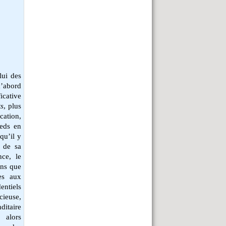
lui des
d’abord
ficative
s
, plus
cation,
ieds en
qu’il y
x de sa
nce, le
ins que
es aux
entiels
cieuse
,
ditaire
 alors