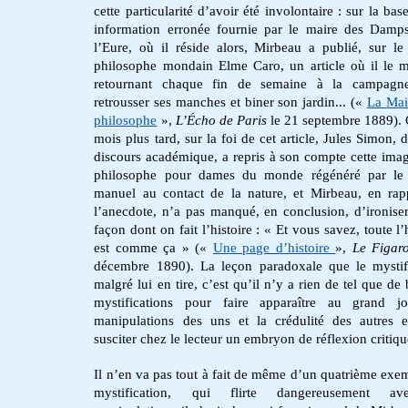
cette particularité d’avoir été involontaire : sur la ba
information erronée fournie par le maire des Damp
l’Eure, où il réside alors, Mirbeau a publié, sur le
philosophe mondain Elme Caro, un article où il le m
retournant chaque fin de semaine à la campagn
retrousser ses manches et biner son jardin... (
«
La Mai
philosophe
»,
L’Écho de Paris
le 21 septembre 1889).
mois p
lus tard, sur la foi de cet article, Jules Simon,
discours académique, a repris à son compte cette ima
philosophe pour dames du monde régénéré par le t
manuel au contact de la nature, et Mirbeau, en rap
l’anecdote, n’a pas manqué, en conclusion, d’ironiser
façon dont on fait l’histoire : « Et vous savez, toute l’
est comme ça » (
«
Une page d’histoire
»,
Le Figar
décembre 1890
). La leçon paradoxale que le mystif
malgré lui en tire, c’est
qu’il n’y a rien de tel que de
mystifications pour faire apparaître au grand jo
manipulations des uns et la crédulité des autres 
susciter chez le lecteur un embryon de réflexion critiq
Il n’en va pas tout à fait de même d’un quatrième exe
mystification, qui flirte dangereusement a