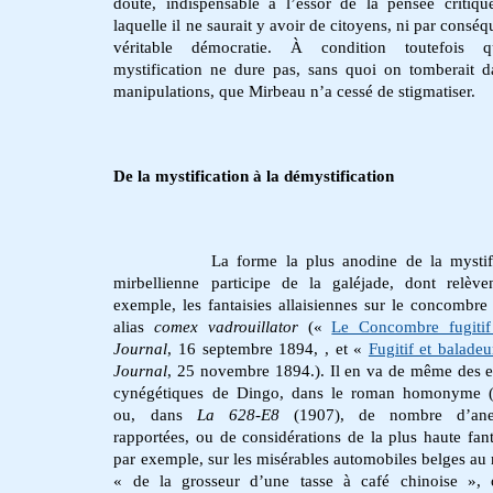
doute, indispensable à l’essor de la pensée critiqu
laquelle il ne saurait y avoir de citoyens, ni par consé
véritable démocratie. À condition toutefois 
mystification ne dure pas, sans quoi on tomberait d
manipulations, que Mirbeau n’a cessé de stigmatiser.
De la mystification à la démystification
La forme la plus anodine de la mystif
mirbellienne participe de la galéjade, dont relève
exemple, les fantaisies allaisiennes sur le concombre f
alias
comex vadrouillator
(«
Le Concombre fugiti
Journal
, 16 septembre 1894, , et «
Fugitif et balade
Journal
, 25 novembre 1894.). Il en va de même des e
cynégétiques de Dingo, dans le roman homonyme (
ou, dans
La 628-E8
(1907), de nombre d’ane
rapportées, ou de considérations de la plus haute fant
par exemple, sur les misérables automobiles belges au
« de la grosseur d’une tasse à café chinoise », 