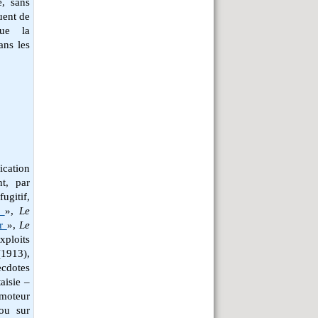
e, sans
quent de
que la
ans les
ication
nt, par
ugitif,
f
»,
Le
ur
»,
Le
xploits
1913),
cdotes
aisie –
 moteur
ou sur