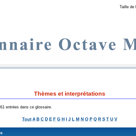
Taille de 
Thèmes et interprétations
 261 entrées dans ce glossaire.
Tout
A
B
C
D
E
F
G
H
I
J
L
M
N
O
P
Q
R
S
T
U
V
me