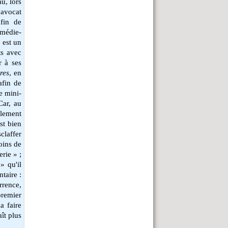
u, lors
'avocat
afin de
omédie-
, est un
ts avec
r à ses
ires
, en
afin de
de mini-
Car, au
llement
st bien
claffer
soins de
erie » ;
» qu'il
taire :
rrence,
premier
a faire
ît plus