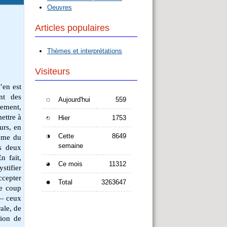
Oeuvres
Articles populaires
Thèmes et interprétations
Visiteurs
’en est
nt des
Aujourd'hui
559
lement,
ettre à
Hier
1753
urs, en
Cette
8649
même du
semaine
es deux
n fait,
Ce mois
11312
stifier
ccepter
Total
3263647
me coup
 – ceux
rale, de
tion de