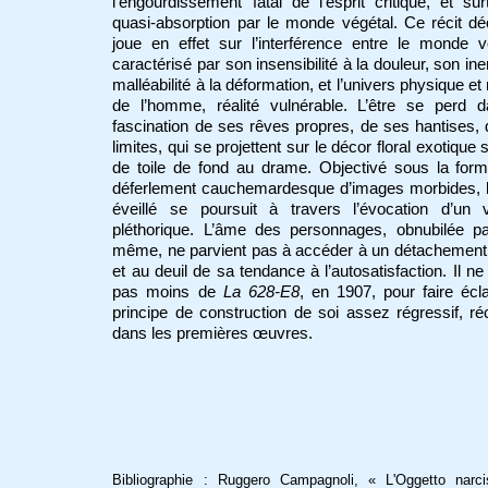
l’engourdissement fatal de l’esprit critique, et sur
quasi-absorption par le monde végétal. Ce récit d
joue en effet sur l’interférence entre le monde v
caractérisé par son insensibilité à la douleur, son iner
malléabilité à la déformation, et l’univers physique et
de l’homme, réalité vulnérable. L’être se perd d
fascination de ses rêves propres, de ses hantises,
limites, qui se projettent sur le décor floral exotique 
de toile de fond au drame. Objectivé sous la for
déferlement cauchemardesque d’images morbides, l
éveillé se poursuit à travers l’évocation d’un v
pléthorique. L’âme des personnages, obnubilée pa
même, ne parvient pas à accéder à un détachement
et au deuil de sa tendance à l’autosatisfaction. Il ne
pas moins de
La 628-E8
, en 1907, pour faire écl
principe de construction de soi assez régressif, ré
dans les premières œuvres.
Bibliographie : Ruggero Campagnoli, « L'Oggetto narci