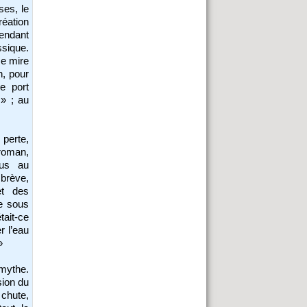
ses, le
réation
pendant
sique.
se mire
, pour
e port
 » ; au
 perte,
roman,
lus au
 brève,
et des
ue sous
tait-ce
r l’eau
»
mythe.
sion du
 chute,