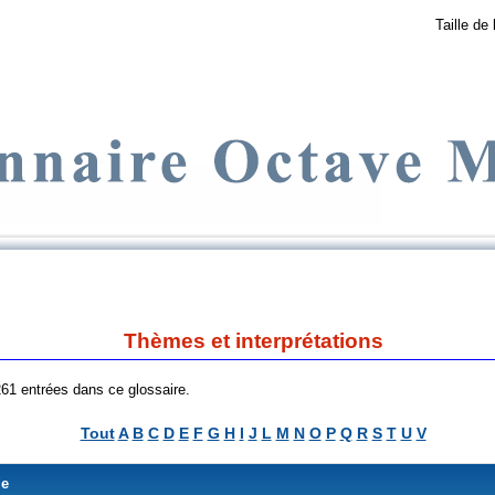
Taille de 
Thèmes et interprétations
 261 entrées dans ce glossaire.
Tout
A
B
C
D
E
F
G
H
I
J
L
M
N
O
P
Q
R
S
T
U
V
me