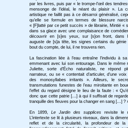
par les livres, puis par « le trompe-l’œil des tendres
mensonge de l’idéal, le néant du plaisir ». La c
artistique ne faillit pas à ce désarroi généralisé, ce
qu’elle se formule en termes de blessure narcis
« [F]latté par ce petit succès » de librairie, Mintié « 
dans sa glace avec une complaisance de comédien
découvrir en [s]es yeux, sur [s]on front, dans l
auguste de [s]a tête, les signes certains du génie
bout du compte, de lui, il ne trouvera rien.
La fascination liée à l’eau entraîne l’individu à sa
emmenant avec lui son entourage. Dans le même 
Juliette, sorte d’Écho naturaliste, ne répond p
narrateur, ou se « contentait d’articuler, d’une voix
des monosyllabes irritants ». Ailleurs, le secr
transmutations funestes de l’eau miroitante en bo
l’effet du regard désigne le lieu de la faute : « Qu’é
donc que cette patrie […] à qui il suffisait de regarde
tranquille des fleuves pour la changer en sang […] ? 
En 1899,
Le Jardin des supplices
revisite le 
L’intertexte se lit à plusieurs niveaux, dans la dimen
reflet et de la circularité, la profondeur de la