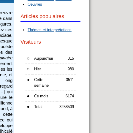
Oeuvres
’œuvre
Articles populaires
ue dans
igures.
hez ces
Thèmes et interprétations
odiade
,
anesque
Visiteurs
procède
ues des
alvaire
Aujourd'hui
315
usement
ses les
Hier
980
te, et
Cette
3511
n long
semaine
 regard
…] qui
Ce mois
6174
ure le
llienne
Total
3258509
cond, à
 cette
ce qui
eloppe
éhiculé