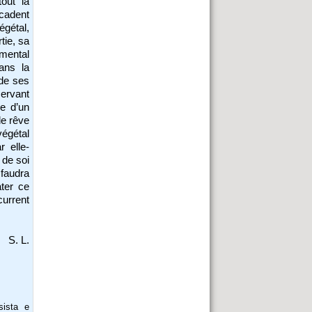
tout la
écadent
égétal,
tie, sa
 mental
ans la
 de ses
servant
me d’un
e rêve
égétal
r elle-
 de soi
 faudra
ater ce
current
S. L.
sista e