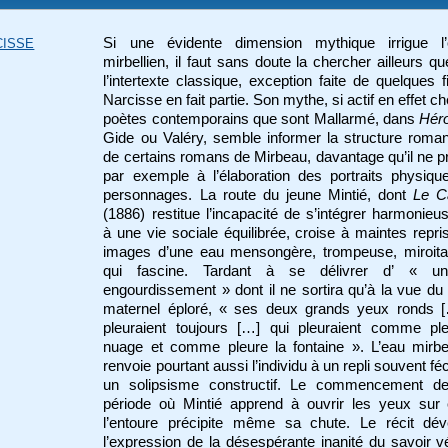
Si une évidente dimension mythique irrigue l
CISSE
mirbellien, il faut sans doute la chercher ailleurs q
l’intertexte classique, exception faite de quelques f
Narcisse en fait partie. Son mythe, si actif en effet c
poètes contemporains que sont Mallarmé, dans
Hér
Gide ou Valéry, semble informer la structure rom
de certains romans de Mirbeau, davantage qu’il ne 
par exemple à l’élaboration des portraits physiq
personnages. La route du jeune Mintié, dont
Le C
(1886) restitue l’incapacité de s’intégrer harmonie
à une vie sociale équilibrée, croise à maintes repri
images d’une eau mensongère, trompeuse, miroitan
qui fascine. Tardant à se délivrer d’ « u
engourdissement » dont il ne sortira qu’à la vue du
maternel éploré, « ses deux grands yeux ronds [
pleuraient toujours […] qui pleuraient comme ple
nuage et comme pleure la fontaine ». L’eau mirbe
renvoie pourtant aussi l’individu à un repli souvent fé
un solipsisme constructif. Le commencement de
période où Mintié apprend à ouvrir les yeux sur 
l’entoure précipite même sa chute. Le récit dév
l’expression de la désespérante inanité du savoir v