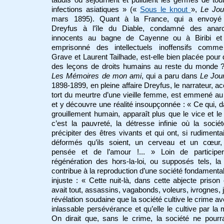
infections asiatiques » («
Sous le knout
»,
Le Jou
mars 1895). Quant à la France, qui a envoyé 
Dreyfus à l’île du Diable, condamné des anarc
innocents au bagne de Cayenne ou à Biribi et
emprisonné des intellectuels inoffensifs comm
Grave et Laurent Tailhade, est-elle bien placée pour
des leçons de droits humains au reste du monde 
Les Mémoires de mon ami
, qui a paru dans
Le Jou
1898-1899, en pleine affaire Dreyfus, le narrateur, a
tort du meurtre d’une vieille femme, est emmené a
et y découvre une réalité insoupçonnée : « Ce qui, 
grouillement humain, apparaît plus que le vice et le
c’est la pauvreté, la détresse infinie où la socié
précipiter des êtres vivants et qui ont, si rudimentai
déformés qu’ils soient, un cerveau et un cœur,
pensée et de l’amour !... » Loin de participe
régénération des hors-la-loi, ou supposés tels, la
contribue à la reproduction d’une société fondament
injuste : « Cette nuit-là, dans cette abjecte prison 
avait tout, assassins, vagabonds, voleurs, ivrognes, j
révélation soudaine que la société cultive le crime a
inlassable persévérance et qu’elle le cultive par la 
On dirait que, sans le crime, la société ne pourr