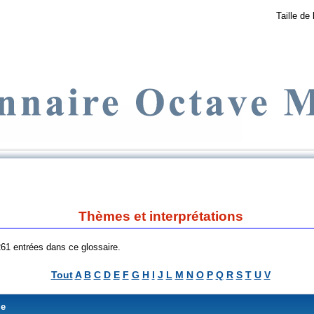
Taille de 
Thèmes et interprétations
 261 entrées dans ce glossaire.
Tout
A
B
C
D
E
F
G
H
I
J
L
M
N
O
P
Q
R
S
T
U
V
me