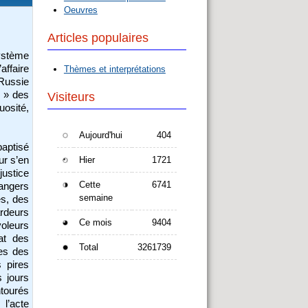
Oeuvres
Articles populaires
stème
ffaire
Thèmes et interprétations
 Russie
e » des
Visiteurs
osité,
Aujourd'hui
404
aptisé
Hier
1721
ur s’en
ustice
Cette
6741
angers
semaine
es, des
ardeurs
Ce mois
9404
voleurs
hat des
Total
3261739
les des
s pires
s jours
ntourés
l’acte