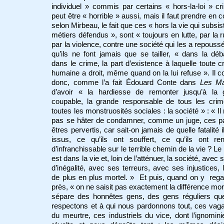
individuel » commis par certains « hors-la-loi » cr
peut être « horrible » aussi, mais il faut prendre en 
selon Mirbeau, le fait que ces « hors la vie qui subsis
métiers défendus », sont « toujours en lutte, par la 
par la violence, contre une société qui les a repoussé
qu’ils ne font jamais que se tailler, « dans la dé
dans le crime, la part d’existence à laquelle toute c
humaine a droit, même quand on la lui refuse ». Il c
donc, comme l’a fait Édouard Conte dans
Les Ma
d’avoir « la hardiesse de remonter jusqu’à la 
coupable, la grande responsable de tous les crim
toutes les monstruosités sociales : la société » : « Il 
pas se hâter de condamner, comme un juge, ces p
êtres pervertis, car sait-on jamais de quelle fatalité i
issus, ce qu’ils ont souffert, ce qu’ils ont ren
d’infranchissable sur le terrible chemin de la vie ? Le
est dans la vie et, loin de l’atténuer, la société, avec 
d’inégalité, avec ses terreurs, avec ses injustices, 
de plus en plus mortel. » Et puis, quand on y reg
près, « on ne saisit pas exactement la différence mor
sépare des honnêtes gens, des gens réguliers qu
respectons et à qui nous pardonnons tout, ces va
du meurtre, ces industriels du vice, dont l’ignomin