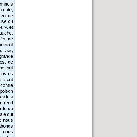
iminels
compte,
tent de
ruse ou
s », et
bauche,
réature
onvient
l vus
,
grande
es, de
ne faut
auvres
ls sont
contré
 poison
ses lois
le rend
arde de
ale qui
e nous
gabonds
ie nous