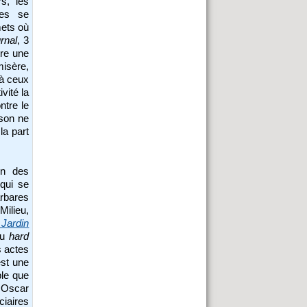
s, les
es se
mets où
rnal
, 3
tre une
isère,
 à ceux
vité la
tre le
ison ne
la part
on des
qui se
arbares
Milieu,
 Jardin
du
hard
 actes
est une
ble que
 Oscar
ciaires