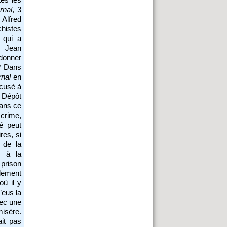
rnal
, 3
Alfred
histes
 qui a
e Jean
 donner
? Dans
rnal
en
ccusé à
u Dépôt
dans ce
 crime,
té peut
res, si
 de la
r à la
 prison
alement
où il y
’eus la
vec une
misère.
ait pas