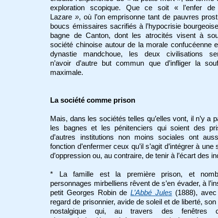
exploration scopique.
Que ce soit « l’enfer de 
Lazare
»
, où l’on emprisonne tant de pauvres prost
boucs émissaires sacrifiés à l’hypocrisie bourgeoise
bagne de Canton, dont les atrocités visent à sou
société chinoise autour de la morale confucéenne e
dynastie mandchoue, les deux civilisations se
n’avoir d’autre but commun que d’infliger la sou
maximale.
La société comme prison
Mais, dans les sociétés telles qu’elles vont, il n’y a 
les bagnes et les pénitenciers qui soient des pr
d’autres institutions non moins sociales ont aus
fonction d’enfermer ceux qu’il s’agit d’intégrer à une 
d’oppression ou, au contraire, de tenir à l’écart des in
* La famille est la première prison, et nom
personnages mirbelliens rêvent de s’en évader, à l’in
petit Georges Robin de
L’Abbé Jules
(1888), avec
regard de prisonnier, avide de soleil et de liberté, son
nostalgique qui, au travers des fenêtres c