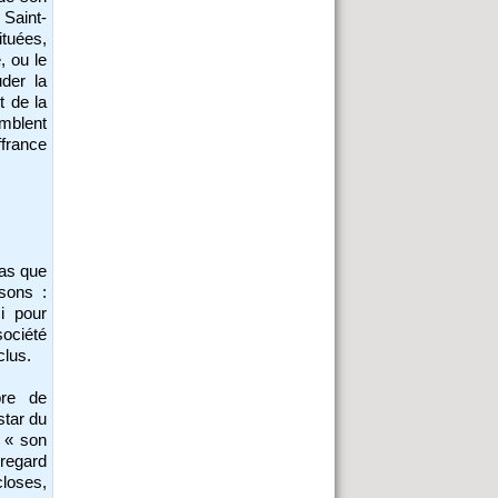
Saint-
ituées,
, ou le
der la
t de la
mblent
ffrance
pas que
isons :
si pour
société
clus.
bre de
star du
 « son
 regard
loses,