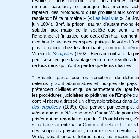
révolte et nous dégoûte tant : les mêmes désir
mêmes passions, et presque les mêmes act
répètent, des profondeurs où ils grouillent aux som
resplendit l’élite humaine » («
Les Mal vus
»,
Le Jou
juin 1894). Bref, la prison saurait d’autant moins ê
solution aux maux de la société que sont la m
l’ignorance et l’injustice, que ceux d’en haut donnent
d’en bas le pire des exemples, puisque le vol est l’acti
plus répandue chez les dominants, comme le démon
Voleur de
Scrupules
(1902). Bien au contraire, la pr
peut susciter que davantage encore de révoltes de 
de tous ceux qui n’ont à perdre que leurs chaînes.
* Ensuite, parce que les conditions de détenti
détenus y sont abominables et indignes de pays 
prétendent civilisés et qui se permettent de juger b
les procédures judiciaires expéditives de l’Empire du 
dont Mirbeau a dressé un effroyable tableau dans
Le
des supplices
(1899). Que penser, par exemple, 
labour
auquel a été condamné Oscar Wilde pour des
privés qui ne regardaient que lui ? Pour Mirbeau, c’
« barbarie violente » : « Comment cela est-il possi
des supplices physiques, comme ceux dévolus à
Wilde, soient encore tolérés dans les mœurs judi