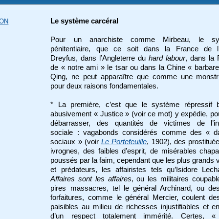
Le système carcéral
SON
Pour un anarchiste comme Mirbeau, le sy
pénitentiaire, que ce soit dans la France de l’a
Dreyfus, dans l’Angleterre du
hard labour
, dans la
de « notre ami » le tsar ou dans la Chine « barbar
Qing, ne peut apparaître que comme une monstru
pour deux raisons fondamentales.
* La première, c’est que le système répressif b
abusivement « Justice » (voir ce mot) y expédie, po
débarrasser, des quantités de victimes de l’inj
sociale : vagabonds considérés comme des « d
sociaux » (voir
Le Portefeuille
, 1902), des prostitué
ivrognes, des faibles d’esprit, de misérables chap
poussés par la faim, cependant que les plus grands 
et prédateurs, les affairistes tels qu’Isidore Lec
Affaires sont les affaires
, ou les militaires coupab
pires massacres, tel le général Archinard, ou de
forfaitures, comme le général Mercier, coulent de
paisibles au milieu de richesses injustifiables et e
d’un respect totalement immérité. Certes, « 