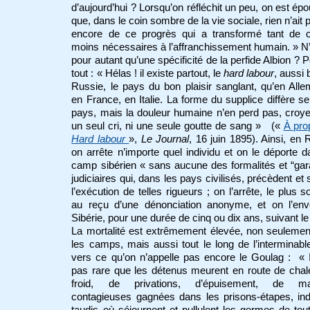
d’aujourd’hui ? Lorsqu’on réfléchit un peu, on est ép
que, dans le coin sombre de la vie sociale, rien n’ait 
encore de ce progrès qui a transformé tant de 
moins nécessaires à l’affranchissement humain. » N
pour autant qu’une spécificité de la perfide Albion ? P
tout : « Hélas ! il existe partout, le
hard labour
, aussi 
Russie, le pays du bon plaisir sanglant, qu’en All
en France, en Italie. La forme du supplice diffère se
pays, mais la douleur humaine n’en perd pas, croy
un seul cri, ni une seule goutte de sang » («
À pro
Hard labour
»,
Le Journal
, 16 juin 1895). Ainsi, en 
on arrête n’importe quel individu et on le déporte 
camp sibérien « sans aucune des formalités et “gar
judiciaires qui, dans les pays civilisés, précèdent et 
l’exécution de telles rigueurs ; on l’arrête, le plus s
au reçu d’une dénonciation anonyme, et on l’env
Sibérie, pour une durée de cinq ou dix ans, suivant le
La mortalité est extrêmement élevée, non seuleme
les camps, mais aussi tout le long de l’interminabl
vers ce qu’on n’appelle pas encore le Goulag : « I
pas rare que les détenus meurent en route de chal
froid, de privations, d’épuisement, de ma
contagieuses gagnées dans les prisons-étapes, ind
taudis où séjournent et pullulent les germes de tou