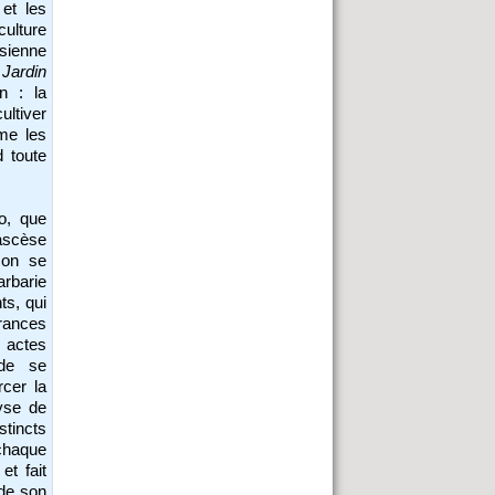
 et les
culture
sienne
u
Jardin
n : la
ultiver
rme les
d toute
o, que
’ascèse
 on se
arbarie
ts, qui
frances
 actes
 de se
rcer la
yse de
stincts
chaque
et fait
 de son