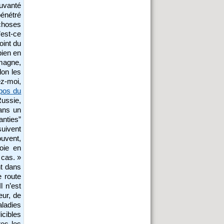
ouvanté
pénétré
choses
’est-ce
oint du
bien en
emagne,
lon les
ez-moi,
pos du
Russie,
dans un
anties”
suivent
ouvent,
oie en
 cas. »
nt dans
e route
l n’est
eur, de
ladies
icibles
tes les