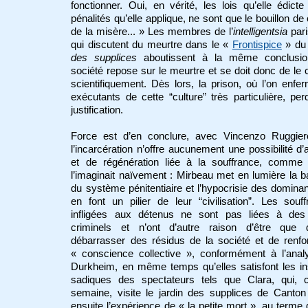
fonctionner. Oui, en vérité, les lois qu’elle édicte
pénalités qu’elle applique, ne sont que le bouillon de 
de la misère... » Les membres de l’
intelligentsia
pari
qui discutent du meurtre dans le «
Frontispice
» d
des supplices
aboutissent à la même conclusio
société repose sur le meurtre et se doit donc de le c
scientifiquement. Dès lors, la prison, où l’on enfe
exécutants de cette “culture” très particulière, per
justification.
Force est d’en conclure, avec Vincenzo Ruggier
l’incarcération n’offre aucunement une possibilité d
et de régénération liée à la souffrance, comme
l’imaginait naïvement : Mirbeau met en lumière la b
du système pénitentiaire et l’hypocrisie des dominan
en font un pilier de leur “civilisation”. Les souf
infligées aux détenus ne sont pas liées à des
criminels et n’ont d’autre raison d’être que
débarrasser des résidus de la société et de renfo
« conscience collective », conformément à l’anal
Durkheim, en même temps qu’elles satisfont les in
sadiques des spectateurs tels que Clara, qui, 
semaine, visite le jardin des supplices de Canton 
ensuite l’expérience de « la petite mort », au terme