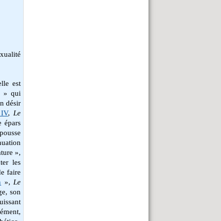
xualité
lle est
e » qui
n désir
 IV
,
Le
e épars
 pousse
nuation
ature »,
er les
e faire
h
»,
Le
ge, son
puissant
lément,