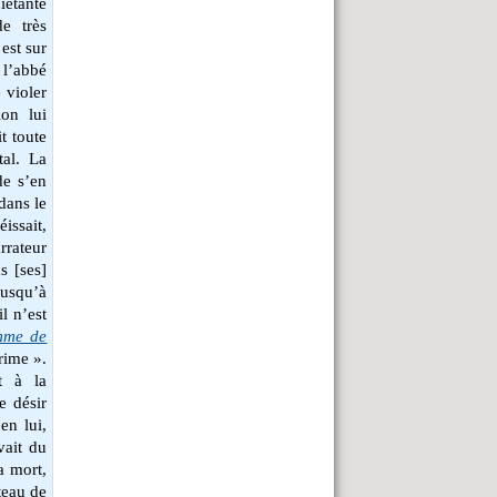
iétante
e très
est sur
 l’abbé
 violer
on lui
it toute
tal. La
 de s’en
 dans le
éissait,
rrateur
s [ses]
 jusqu’à
l n’est
mme de
rime ».
t à la
e désir
en lui,
vait du
a mort,
teau de