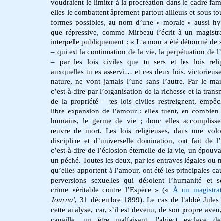
voudraient le limiter à la procréation dans le cadre fami
elles le combattent âprement partout ailleurs et sous to
formes possibles, au nom d’une « morale » aussi hy
que répressive, comme Mirbeau l’écrit à un magistra
interpelle publiquement : « L
amour a été détourné de 
’
– qui est la continuation de la vie, la perpétuation de 
– par les lois civiles que tu sers et les lois reli
auxquelles tu es asservi… et ces deux lois, victorieuse
nature, ne vont jamais l’une sans l’autre. Par le ma
c’est-à-dire par l’organisation de la richesse et la tran
de la propriété – tes lois civiles restreignent, empêc
libre expansion de l’amour : elles tuent, en combien 
humains, le germe de vie ; donc elles accompliss
œuvre de mort. Les lois religieuses, dans une vol
discipline et d’universelle domination, ont fait de l
c’est-à-dire de l’éclosion éternelle de la vie, un épouva
un péché. Toutes les deux, par les entraves légales ou 
qu’elles apportent à l’amour, ont été les principales ca
perversions sexuelles qui désolent l’humanité et 
crime véritable contre l’Espèce » («
À un magistra
Journal
, 31 décembre 1899). Le cas de l’abbé Jules i
cette analyse, car, s’il est devenu, de son propre aveu
canaille, un être malfaisant, l'abject esclave d