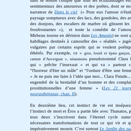
sans se rendre compte que tous les échafaudages est
sentimentaux des amoureux et des poètes, dont se m
narrateur de
Dans le ciel
(« Pour eux l'amour n'étai
paysage somptueux avec des lacs, des gondoles, des a
des donjons, des escaliers de marbre où glissent les 
froufroutantes »), et toute la comédie de l’amou
Mirbeau tourne en dérision dans
Les
Amants
) ne sont 
habillages destinés à camoufler des « réalités » jugé
vulgaires par certains esprits qui se veulent poéti
éthérés. Par exemple, ce «
gros, lourd et épais garçon,
pseudonommé Clara Fi
carrure d’Auvergnat », néanmoins
qui « prêche l’insexuat » et qui va « partout c
“l'horreur d'être un mâle” et “l'ordure d'être une fem
« Je ne puis me faire à l’idée que moi... Clara Fistule...
engendré de la bestialité d’un homme et des compla
prostitutionnelles d’une femme » (
Les 21 jour
neurasthénique
, chap. II
).
En deuxième lieu, cet instinct de vie est insépar
l’instinct de mort et Éros a partie liée avec Thanatos, 
tous deux s’inscrivent dans l’éternel cycle natu
nécessaires transformations de tout ce qui vit et q
impérativement mourir. C’est surtout
Le Jardin des su