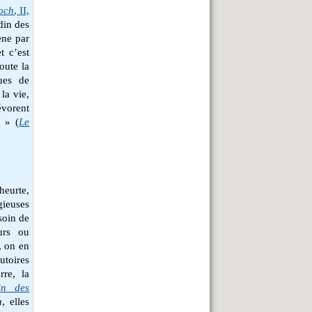
och
, II,
din des
ne par
t c’est
oute la
ues de
la vie,
évorent
! » (
Le
heurte,
gieuses
esoin de
urs ou
, on en
utoires
rre, la
in des
u
, elles