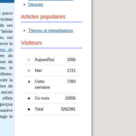
Oeuvres
e parce
Articles populaires
victime
 de ses
Thèmes et interprétations
’hésite
ns, sur
Visiteurs
uvre la
mme de
rte de
Aujourd'hui
1056
nom de
sme, le
Hier
1721
adisme,
oire la
Cette
7393
rien de
semaine
à aucun
effets
Ce mois
10056
 perçue
Total
3262391
suasive
tage le