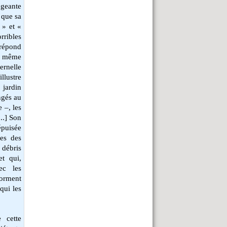
ngeante
 que sa
 » et «
rribles
répond
a même
rnelle
llustre
 jardin
ngés au
 –, les
..] Son
 épuisée
res des
 débris
t qui,
vec les
forment
qui les
 cette