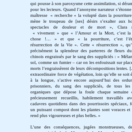
qui pousse à son paroxysme cette assimilation, si déra
pour les lecteurs. Quand l’anonyme narrateur s’étonne
maîtresse
« recherche « la volupté dans la pourriture
mène le troupeau de [ses] désirs s’exalter aux ho
spectacles de douleur et de mort », Clara 
« vivement » que « l’Amour et la Mort, c’est l
chose !… » et que « la pourriture, c’est l’éte
résurrection de la Vie ». Cette « résurrection », qu’i
précisément la splendeur des parterres de fleurs du
chinois engraissés par le sang des suppliciés : « Méla
sol, comme un fumier – car on les enfouissait sur place
morts l’engraissèrent de leurs décompositions lentes. [.
extraordinaire force de végétation, loin qu’elle se soit
à la longue, s’active encore aujourd’hui des ordu
prisonniers, du sang des suppliciés, de tous les
organiques que dépose la foule chaque semaine e
précieusement recueillis, habilement travaillés a
cadavres quotidiens dans des pourrissoirs spéciaux, 
un puissant compost dont les plantes sont voraces et 
rend plus vigoureuses et plus belles. »
L’une des conséquences, jugées monstrueuses, de