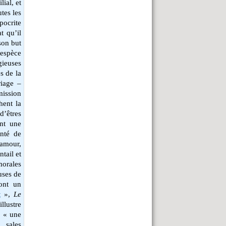
lial, et
utes les
pocrite
t qu’il
son but
l’espèce
gieuses
s de la
riage –
smission
hent la
d’êtres
ent une
onté de
’amour,
ntail et
morales
uses de
sont un
t
»,
Le
llustre
, « une
e sales