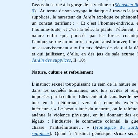
l'assassin se rue à la gorge de la victime » (
Sébastien R
3
). Au terme de son voyage initiatique à travers le jar
supplices, le narrateur du
Jardin
explique ce phénomè
un constat terrifiant : « Et c’est l’homme-individu, e
l’homme-foule, et c’est la bête, la plante, l’élément, t
nature enfin qui, poussée par les forces cosmiq
l’amour, se rue au meurtre, croyant ainsi trouver, hors 
un assouvissement aux furieux désirs de vie qui la d
et qui jaillissent, d’elle, en des jets de sale écume 
Jardin des supplices
,
II, 10).
Nature, culture et refoulement
L’instinct sexuel tout-puissant au sein de la nature se 
dans les sociétés humaines, aux lois civiles et reli
imposées par la culture. Elles tentent de canaliser le b
tuer en le détournant vers des ennemis extérie
intérieurs : « Le besoin inné du meurtre, on le refrène
atténue la violence physique, en lui donnant des ex
légaux : l’industrie, le commerce colonial, la gue
chasse, l’antisémitisme… » (
Frontispice du
Jard
supplices
). Quant à l’instinct génésique
stricto sens