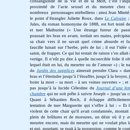
consanguinité de la Vie et de la Mort, c’est l’inqu
proximité de l’acte sexuel et du meurtre chez d
nombreux personnages mirbelliens : ainsi Jean Mintié 
le point d’étrangler Juliette Roux, dans
Le Calvaire
;
Jules, du roman homonyme de 1888, est fort tenté de
et tuer Mathurine (« Une étrange fureur de passi
poussait les bras en avant, tordait ses mains, précipita
sa chair vers il ne savait quel crime absurde et fa
faucille luisait sur l’herbe, près de lui ; il eut l’idée
saisir, de frapper. Ce qui lui restait de raison s’en allait
vertige. Il n’eût pu dire à quelle incoercible folie il ob
lequel était en lui, du meurtre ou de l’amour ») ; le na
du
Jardin des supplices
aimerait prendre Clara « dan
bras et l’étreindre jusqu’à l’étouffer, jusqu’à la broyer,
boire la mort – sa mort – à ses veines ouvertes » ; et i
pas jusqu’à la lucide Célestine du
Journal d’une fe
chambre
qui ne soit prête à suivre Joseph « jusqu’au c
Quant à Sébastien Roch, il échappe difficilemen
tentation de tuer Marguerite qui s’offre à lui : « Et l
violent de cette chair qu'il avait condamnée, montait 
plein de brûlures et de morsures, un désir où il y a
meurtre encore, mais du meurtre qui ne voulait plus l
et qui, pourtant, se ruait à la possession, comme le cou