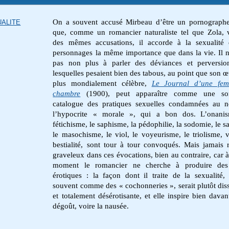
On a souvent accusé Mirbeau d’être un pornograph
ALITE
que, comme un romancier naturaliste tel que Zola, 
des mêmes accusations, il accorde à la sexualité
personnages la même importance que dans la vie. Il n
pas non plus à parler des déviances et perversio
lesquelles pesaient bien des tabous, au point que son œ
plus mondialement célèbre,
Le Journal d’une fe
chambre
(1900), peut apparaître comme une so
catalogue des pratiques sexuelles condamnées au 
l’hypocrite « morale », qui a bon dos.
L’onani
fétichisme, le saphisme, la pédophilie, la sodomie, le s
le masochisme, le viol, le voyeurisme, le triolisme, v
bestialité, sont tour à tour convoqués. Mais jamais 
graveleux dans ces évocations, bien au contraire, car 
moment le romancier ne cherche à produire des 
érotiques : la façon dont il traite de la sexualité,
souvent comme des « cochonneries », serait plutôt dis
et totalement désérotisante, et elle inspire bien davan
dégoût, voire la nausée.