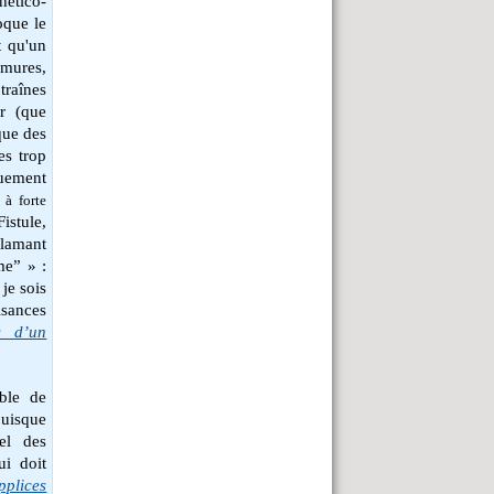
hético-
oque le
t qu'un
rmures,
traînes
r (que
que des
es trop
quement
 à forte
stule,
lamant
me” » :
 je sois
isances
s d’un
able de
puisque
rel des
ui doit
pplices