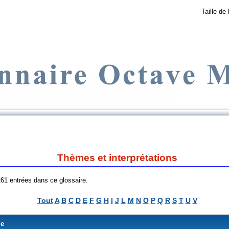
Taille de 
Thèmes et interprétations
 261 entrées dans ce glossaire.
Tout
A
B
C
D
E
F
G
H
I
J
L
M
N
O
P
Q
R
S
T
U
V
me