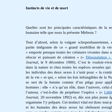
Instincts de vie et de mort
Quelles sont les principales caractéristiques de la se
humaine telle que nous la présente Mirbeau ?
Tout d’abord, selon la vulgate schopenhauerienne, e
partie intégrante de ce « grand tourbillon de la vi
« emporte presque toutes les créatures vivantes dans u
obscur et puissant de création » («
Dépopulation »
Journal,
le 9 décembre 1900). C’est le vouloir-vivr
dans la nature et chez toutes les espèces sexuées qui
les individus des deux sexes à s’unir pour « la conti
de la vie » et qui, « selon les lois infrangibles de la N
se sert de la femme comme d’un piège pour appât
hommes : elle « n’a qu’un rôle, dans l’univers, celui d
l’amour, c’est-à-dire de perpétuer l’espèce » («
Lilit
Journal
, 20 novembre 1892) et, dès son plus jeune â
organisme l’y prépare. Cet instinct vital est donc tout-
et les humains des deux sexes lui obéissent aveug