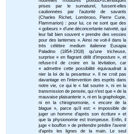
nouvelles moutures pseudo-scientifiques
prises par le surnaturel, fussent-elles
cautionnées par l’autorité de savants
(Charles Richet, Lombroso, Pierre Curie,
Flammarion) : pour lui, ce ne sont que des
« gobeurs » d’une déconcertante naïveté, qui
leur fait bien souvent « prendre des vessies
pour des lanternes ». Ainsi ne voit-il dans la
très célèbre medium italienne Eusapia
Paladino (1854-1918) qu’une tricheuse,
surprise « en flagrant délit d’imposture », et
refuse-t-il de croire en la lévitation, car
« admettre cette possibilité équivaudrait à
nier la loi de la pesanteur ». Il ne croit pas
davantage en l’intervention des esprits dans
notre vie, ce qui le « fait sourire », ni en la
transmission de pensée, qui n’est que « de la
mauvaise plaisanterie », ni en la graphologie,
ni en la chirognomonie, « encore de la
blague », parce qu’il est: « impossible de
juger un homme d’après son écriture » et
que la physionomie est trompeuse. Enfin, il
juge « bouffon » de prétendre prédire l’avenir
d’après les lignes de la main. Le seul