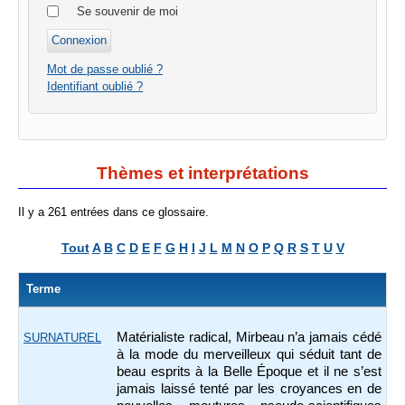
Se souvenir de moi
Mot de passe oublié ?
Identifiant oublié ?
Thèmes et interprétations
Il y a 261 entrées dans ce glossaire.
Tout
A
B
C
D
E
F
G
H
I
J
L
M
N
O
P
Q
R
S
T
U
V
Terme
Matérialiste radical, Mirbeau n’a jamais cédé
SURNATUREL
à la mode du merveilleux qui séduit tant de
beau esprits à la Belle Époque et il ne s’est
jamais laissé tenté par les croyances en de