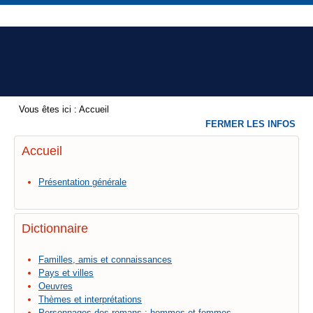
Vous êtes ici :
Accueil
FERMER LES INFOS
Accueil
Présentation générale
Dictionnaire
Familles, amis et connaissances
Pays et villes
Oeuvres
Thèmes et interprétations
Personnages des romans : hommes et femmes