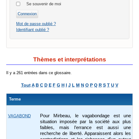
Se souvenir de moi
Mot de passe oublié ?
Identifiant oublié ?
Thèmes et interprétations
Il y a 261 entrées dans ce glossaire.
Tout
A
B
C
D
E
F
G
H
I
J
L
M
N
O
P
Q
R
S
T
U
V
Terme
Pour Mirbeau, le vagabondage est une
VAGABOND
situation imposée par la société aux plus
faibles, mais l’errance est aussi une
recherche de liberté. Apparaissent alors les