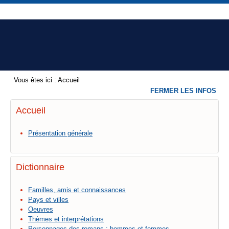
Vous êtes ici :
Accueil
FERMER LES INFOS
Accueil
Présentation générale
Dictionnaire
Familles, amis et connaissances
Pays et villes
Oeuvres
Thèmes et interprétations
Personnages des romans : hommes et femmes