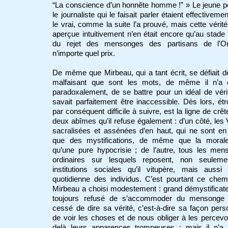
“La conscience d’un honnête homme !” » Le jeune p
le journaliste qui le faisait parler étaient effectiveme
le vrai, comme la suite l’a prouvé, mais cette vérité
aperçue intuitivement n’en était encore qu’au stade 
du rejet des mensonges des partisans de l’O
n’importe quel prix.
De même que Mirbeau, qui a tant écrit, se défiait de 
malfaisant que sont les mots, de même il n’a 
paradoxalement, de se battre pour un idéal de vérit
savait parfaitement être inaccessible. Dès lors, étro
par conséquent difficile à suivre, est la ligne de crêt
deux abîmes qu’il refuse également : d’un côté, les 
sacralisées et assénées d’en haut, qui ne sont en 
que des mystifications, de même que la morale
qu’une pure hypocrisie ; de l’autre, tous les me
ordinaires sur lesquels reposent, non seuleme
institutions sociales qu’il vitupère, mais aussi
quotidienne des individus. C’est pourtant ce che
Mirbeau a choisi modestement : grand démystificateu
toujours refusé de s’accommoder du mensonge 
cessé de dire sa vérité, c’est-à-dire sa façon pers
de voir les choses et de nous obliger à les percevoi
delà leurs apparences trompeuses ; mais il n’a 