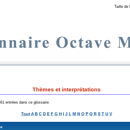
Taille de 
Thèmes et interprétations
 261 entrées dans ce glossaire.
Tout
A
B
C
D
E
F
G
H
I
J
L
M
N
O
P
Q
R
S
T
U
V
me