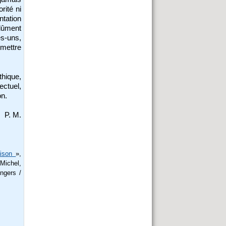
rité ni
ntation
 dûment
es-uns,
rmettre
thique,
ectuel,
on.
P. M.
aison
»,
Michel,
Angers /