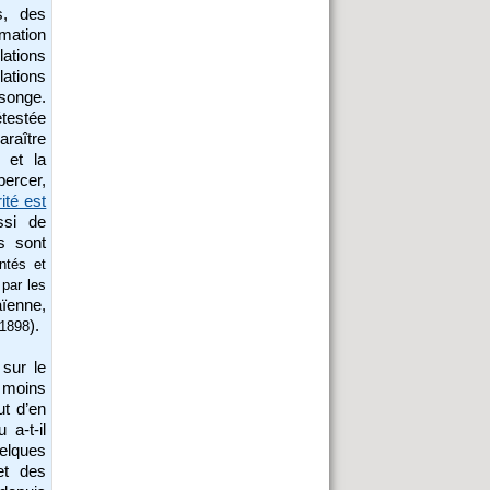
s, des
mation
lations
ations
songe.
étestée
araître
e et la
percer,
ité est
ssi de
s sont
ontés et
par les
aïenne,
).
 1898
sur le
s moins
ut d’en
 a-t-il
elques
et des