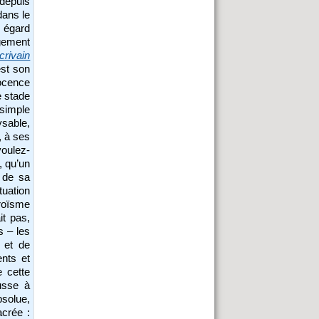
 depuis
dans le
 égard
gement
crivain
est son
nocence
e stade
 simple
sable,
, à ses
oulez-
, qu’un
 de sa
tuation
roïsme
it pas,
s – les
 et de
ents et
e cette
usse à
absolue,
acrée :