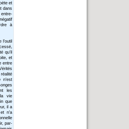
oète et
nt dans
 entre-
négatif
rdre à
l’outil
cessé,
é qu’il
ite, et
e entre
Vérités
réalité
 n’est
nsonges
nt les
 la vie
min que
r, il a
et n’a
onnelle
r, par-
jamais