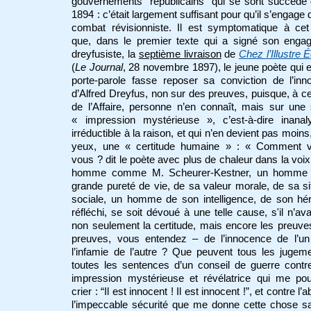
gouvernements “républicains” qui se sont succédé
1894 : c’était largement suffisant pour qu’il s’engage 
combat révisionniste. Il est symptomatique à cet
que, dans le premier texte qui a signé son enga
dreyfusiste, la
septième livraison
de
Chez l’Illustre É
(
Le Journal
, 28 novembre 1897), le jeune poète qui 
porte-parole fasse reposer sa conviction de l’in
d’Alfred Dreyfus, non sur des preuves, puisque, à c
de l’Affaire, personne n’en connaît, mais sur une
« impression mystérieuse », c’est-à-dire inanaly
irréductible à la raison, et qui n’en devient pas moins
yeux, une « certitude humaine » : « Comment v
vous ? dit le poète avec plus de chaleur dans la voix
homme comme M. Scheurer-Kestner, un homme
grande pureté de vie, de sa valeur morale, de sa si
sociale, un homme de son intelligence, de son hé
réfléchi, se soit dévoué à une telle cause, s'il n’ava
non seulement la certitude, mais encore les preuve
preuves, vous entendez – de l’innocence de l’un
l’infamie de l’autre ? Que peuvent tous les jugem
toutes les sentences d’un conseil de guerre contr
impression mystérieuse et révélatrice qui me po
crier : “Il est innocent ! Il est innocent !”, et contre l’
l’impeccable sécurité que me donne cette chose s