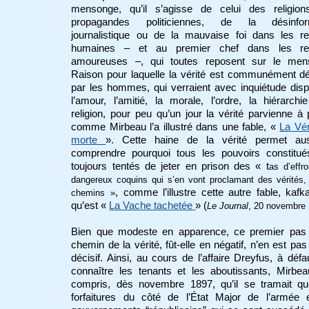
mensonge, qu’il s’agisse de celui des religion
propagandes politiciennes, de la désinfor
journalistique ou de la mauvaise foi dans les re
humaines – et au premier chef dans les rel
amoureuses –, qui toutes reposent sur le men
Raison pour laquelle la vérité est communément d
par les hommes, qui verraient avec inquiétude disp
l’amour, l’amitié, la morale, l’ordre, la hiérarchi
religion, pour peu qu’un jour la vérité parvienne à 
comme Mirbeau l’a illustré dans une fable, «
La Vér
morte
». Cette haine de la vérité permet au
comprendre pourquoi tous les pouvoirs constitué
toujours tentés de jeter en prison des « t
as d’effr
dangereux coquins qui s’en vont proclamant des vérités, 
, comme l’illustre cette autre fable, kafk
chemins »
qu’est «
La Vache tachetée
» (
Le Journal
, 20 novembre
Bien que modeste en apparence, ce premier pas 
chemin de la vérité, fût-elle en négatif, n’en est pa
décisif. Ainsi, au cours de l’affaire Dreyfus, à défa
connaître les tenants et les aboutissants, Mirbeau
compris, dès novembre 1897, qu’il se tramait qu
forfaitures du côté de l’État Major de l’armée 