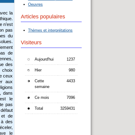
Oeuvres
avec la
Articles populaires
thique.
e n’est
non pas
Thèmes et interprétations
nnes du
olues.
Visiteurs
alement
 pas de
iennes,
Aujourd'hui
1237
ue des
s choix
Hier
980
de ceux
Cette
4433
er aux
semaine
ligions
, dans
Ce mois
7096
est le
te pas
Total
3259431
 défaut
 et de
r à des
déceler,
uve le