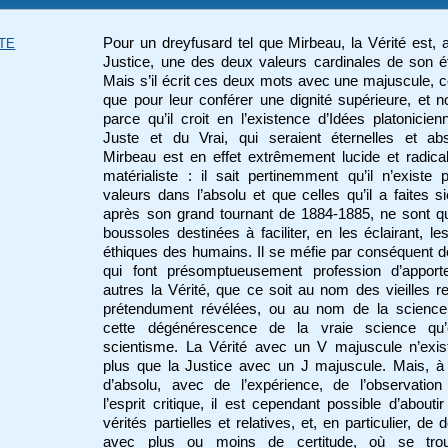
Pour un dreyfusard tel que Mirbeau, la Vérité est, 
TE
Justice, une des deux valeurs cardinales de son é
Mais s’il écrit ces deux mots avec une majuscule, c
que pour leur conférer une dignité supérieure, et 
parce qu’il croit en l’existence d’Idées platonicie
Juste et du Vrai, qui seraient éternelles et abs
Mirbeau est en effet extrêmement lucide et radic
matérialiste : il sait pertinemment qu’il n’existe
valeurs dans l’absolu et que celles qu’il a faites s
après son grand tournant de 1884-1885, ne sont q
boussoles destinées à faciliter, en les éclairant, le
éthiques des humains. Il se méfie par conséquent 
qui font présomptueusement profession d’apport
autres la Vérité, que ce soit au nom des vieilles re
prétendument révélées, ou au nom de la science
cette dégénérescence de la vraie science qu’
scientisme. La Vérité avec un V majuscule n’exis
plus que la Justice avec un J majuscule. Mais, à
d’absolu, avec de l’expérience, de l’observation
l’esprit critique, il est cependant possible d’abouti
vérités partielles et relatives, et, en particulier, de 
avec plus ou moins de certitude, où se tro