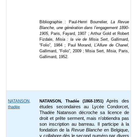
Bibliographie : Paul-Henri Bourrelier,
La Revue
Blanche,
une génération dans l’engagement 1890-
1905
, Paris, Fayard, 1907 ; Arthur Gold et Robert
Fizdale,
Misia : la vie de Misia Sert
, Gallimard,
“Folio”, 1984 ; Paul Morand,
L’Allure de Chanel
,
Gallimard, “Folio”, 2009 ; Misia Sert,
Misia
, Paris,
Gallimard, 1952.
Après des
NATANSON,
NATANSON, Thadée (1868-1951)
études secondaires au Lycée Condorcet,
thadée
Thadée Natanson décroche sa licence de
droit et prête serment, mais n’obtiendra pas
son inscription au barreau. Il participe à la
fondation de la
Revue Blanche
en Belgique,
y collabore dès le second numéro par divers