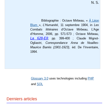
N. S.
Bibliographie : Octave Mirbeau, «
À Léon
Blum
»,
L’Humanité
, 11 septembre 1904, in
Les
Combats littéraires
d’Octave Mirbeau, L’Age
d’Homme, 2006, pp. 571-573 ; Octave Mirbeau,
La 628-E8
, pp. 399-400 ; Claude Mignot-
Ogliastri,
Correspondance Anna de Noailles-
Maurice Barrès (1901-1923)
, èd. De l’Inventaire,
1994.
Glossary 3.0
uses technologies including
PHP
and
SQL
Derniers articles