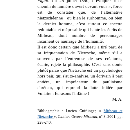
Figaro
du 25 juillet 1890, d’évoquer « ce
chemin de lumière ouvert devant vous », force
est de constater que, de l’alternative
nietzschéenne : ou bien le surhomme, ou bien
le dernier homme, c’est surtout ce spectre
redoutable et méprisable qui hante les écrits de
Mirbeau, dont nombre de personnages
incarnent ce naufrage de l’humanité.
Il est donc certain que Mirbeau a tiré parti de
sa fréquentation de Nietzsche, même s’il a
souvent, par l’entremise de ses créatures,
écarté, rejeté la philosophie. C'est sans doute
plutôt parce que Nietzsche est un psychologue
hors pair, qui s'auto-analyse, un écrivain à part
entière, un imprécateur du paulinisme
chrétien, qui reprend la lutte initiée par
Voltaire : Écrasons l'infâme !
M. A.
Bibliographie : Lucien Guirlinger, «
Mirbeau et
Nietzsche
»,
Cahiers Octave Mirbeau
, n° 8, 2001, pp.
228-240.