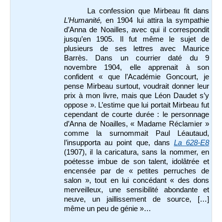
La confession que Mirbeau fit dans
L’Humanité,
en 1904 lui attira la sympathie
d’Anna de Noailles, avec qui il correspondit
jusqu’en 1905. Il fut même le sujet de
plusieurs de ses lettres avec Maurice
Barrès. Dans un courrier daté du 9
novembre 1904, elle apprenait à son
confident « que l’Académie Goncourt, je
pense Mirbeau surtout, voudrait donner leur
prix à mon livre, mais que Léon Daudet s’y
oppose ». L’estime que lui portait Mirbeau fut
cependant de courte durée : le personnage
d’Anna de Noailles, « Madame Réclamier »
comme la surnommait Paul Léautaud,
l’insupporta au point que, dans
La 628-E8
(1907), il la caricatura, sans la nommer, en
poétesse imbue de son talent, idolâtrée et
encensée par de « petites perruches de
salon », tout en lui concédant « des dons
merveilleux, une sensibilité abondante et
neuve, un jaillissement de source, […]
même un peu de génie »…