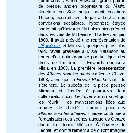
communes : Alfred Edwards, grand patron
de presse, ancien propriétaire du
Matin
,
directeur du
Soir
auquel avait collaboré
Thadée, pourrait avoir légué à Lechat ses
convictions socialistes, hypothèse étayée
par le fait qu’Edwards était alors bien présent
dans les vies de Mirbeau et Thadée : en juin
1900, il avait présidé une représentation de
L'Épidémie
, et Mirbeau, quelques jours plus
tard, l’avait présenté à Misia Natanson au
cours d’un gala organisé par la Ligue des
droits de l’homme — Edwards épousera
Misia en 1903. La première représentation
des
Affaires sont les affaires
a lieu le 20 avril
1903, alors que la
Revue Blanche
vient de
s’éteindre. Le succès de la pièce pousse
Mirbeau et Thadée à poursuivre leur
collaboration pour
Le Foyer
sur un sujet qui
les réunit : les malversations liées aux
œuvres de charité ; comme pour
Les
affaires sont les affaires
, Thadée contribue à
l’organisation des scènes auxquelles Octave
donne leur forme littéraire. À l’inverse de
Lechat, et contrairement à ce qu’ont imaginé