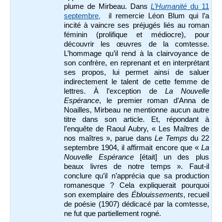
plume de Mirbeau. Dans
L’Humanité
du 11
septembre
il remercie Léon Blum qui l’a
,
incité à vaincre ses préjugés liés au roman
féminin (prolifique et médiocre), pour
découvrir les œuvres de la comtesse.
L’hommage qu’il rend à la clairvoyance de
son confrère, en reprenant et en interprétant
ses propos, lui permet ainsi de saluer
indirectement le talent de cette femme de
lettres. À l’exception de
La Nouvelle
Espérance
, le premier roman d’Anna de
Noailles, Mirbeau ne mentionne aucun autre
titre dans son article. Et, répondant à
l’enquête de Raoul Aubry, « Les Maîtres de
nos maîtres », parue dans
Le Temps
du 22
septembre 1904, il affirmait encore que «
La
Nouvelle Espérance
[était] un des plus
beaux livres de notre temps ». Faut-il
conclure qu’il n’apprécia que sa production
romanesque ? Cela expliquerait pourquoi
son exemplaire des
Éblouissements
, recueil
de poésie (1907) dédicacé par la comtesse,
ne fut que partiellement rogné.