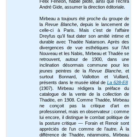
Félix Fénéon, habile pilote, ainsi que l’écrira
André Gide, assumer la direction éditoriale.
Mirbeau a toujours été proche du groupe de
la
Revue Blanche
, depuis le lancement de
celle-ci à Paris. Mais c’est de l’affaire
Dreyfus qu’il faut dater son amitié intime et
durable avec Thadée Natanson. Après des
divergences de vue esthétiques sur l’Art
Nouveau et les Nabis, Mirbeau et Thadée se
retrouvent, autour de 1900, dans une
inclination désormais commune pour les
jeunes peintres de la
Revue Blanche
, et
surtout Bonnard, Vallotton et Vuillard,
présents dans le musée idéal de
La 628-E8
(1907). Mirbeau rédigera la préface du
catalogue de la vente de la collection de
Thadée, en 1908. Comme Thadée, Mirbeau
ne conçoit pas la critique d’art en
professionnel, mais en observateur ; comme
lui encore, il distingue le combat politique de
la posture critique — Forain et Renoir sont
appréciés de l’un comme de l’autre. À la
différence de Thadée, néanmoins, Mirbeau