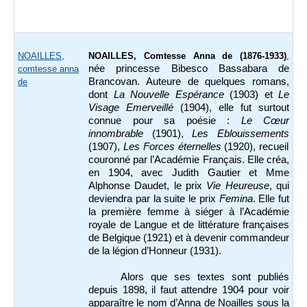
NOAILLES,
NOAILLES, Comtesse Anna de (1876-1933)
,
née princesse Bibesco Bassabara de
comtesse anna
Brancovan. Auteure de quelques romans,
de
dont
La Nouvelle Espérance
(1903) et
Le
Visage Emerveillé
(1904), elle fut surtout
connue pour sa poésie :
Le Cœur
innombrable
(1901),
Les Eblouissements
(1907),
Les Forces éternelles
(1920), recueil
couronné par l’Académie Français. Elle créa,
en 1904, avec Judith Gautier et Mme
Alphonse Daudet, le prix
Vie Heureuse
, qui
deviendra par la suite le prix
Femina
. Elle fut
la première femme à siéger à l’Académie
royale de Langue et de littérature françaises
de Belgique (1921) et à devenir commandeur
de la légion d’Honneur (1931).
Alors que ses textes sont publiés
depuis 1898, il faut attendre 1904 pour voir
apparaître le nom d’Anna de Noailles sous la