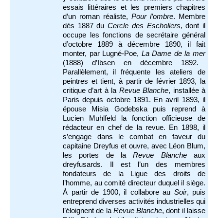
essais littéraires et les premiers chapitres
d’un roman réaliste,
Pour l’ombre
. Membre
dès 1887 du
Cercle des Escholiers
, dont il
occupe les fonctions de secrétaire général
d’octobre 1889 à décembre 1890, il fait
monter, par Lugné-Poe,
La Dame de la mer
(1888) d’Ibsen en décembre 1892.
Parallèlement, il fréquente les ateliers de
peintres et tient, à partir de février 1893, la
critique d’art à la
Revue Blanche
, installée à
Paris depuis octobre 1891. En avril 1893, il
épouse Misia Godebska puis reprend à
Lucien Muhlfeld la fonction officieuse de
rédacteur en chef de la revue. En 1898, il
s’engage dans le combat en faveur du
capitaine Dreyfus et ouvre, avec Léon Blum,
les portes de la
Revue Blanche
aux
dreyfusards. Il est l’un des membres
fondateurs de la Ligue des droits de
l’homme, au comité directeur duquel il siège.
À partir de 1900, il collabore au
Soir
, puis
entreprend diverses activités industrielles qui
l’éloignent de la
Revue Blanche
, dont il laisse