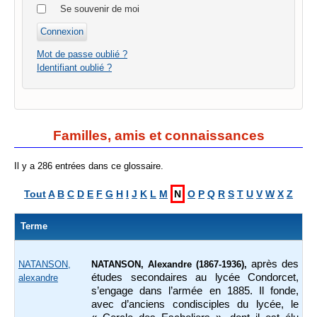
Se souvenir de moi
Mot de passe oublié ?
Identifiant oublié ?
Familles, amis et connaissances
Il y a 286 entrées dans ce glossaire.
Tout
A
B
C
D
E
F
G
H
I
J
K
L
M
N
O
P
Q
R
S
T
U
V
W
X
Z
Terme
après des
NATANSON,
NATANSON, Alexandre (1867-1936),
études secondaires au lycée Condorcet,
alexandre
s’engage dans l’armée en 1885. Il fonde,
avec d’anciens condisciples du lycée, le