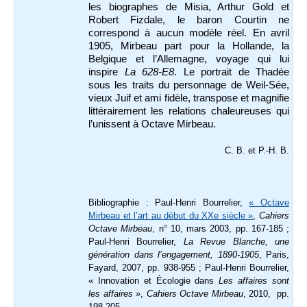
les biographes de Misia, Arthur Gold et
Robert Fizdale, le baron Courtin ne
correspond à aucun modèle réel. En avril
1905, Mirbeau part pour la Hollande, la
Belgique et l’Allemagne, voyage qui lui
inspire
La 628-E8
. Le portrait de Thadée
sous les traits du personnage de Weil-Sée,
vieux Juif et ami fidèle, transpose et magnifie
littérairement les relations chaleureuses qui
l’unissent à Octave Mirbeau.
C. B. et P.-H. B.
Bibliographie : Paul-Henri Bourrelier,
« Octave
Mirbeau et l’art au début du XXe siècle »
,
Cahiers
Octave Mirbeau
, n° 10, mars 2003, pp. 167-185 ;
Paul-Henri Bourrelier,
La Revue Blanche, une
génération dans l’engagement, 1890-1905
, Paris,
Fayard, 2007, pp. 938-955 ; Paul-Henri Bourrelier,
« Innovation et Écologie dans
Les affaires sont
les affaires
»,
Cahiers Octave Mirbeau
, 2010, pp.
198-205.