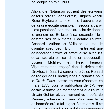
périodique en avril 1903.
Alexandre Natanson soutient des écrivains
de tous bords : Jean Lorrain, Hughes Rebell,
René Boylesve par exemple trouvent près
de lui une écoute sensible. Il secourra Jarry.
Il est passionné par Ibsen au point de donner
le prénom de Bollette à sa seconde fille ;
comme ses deux frères, il admire Lautrec,
Bonnard, Vuillard et Vallotton, et se lie
d’amitié avec Léon Blum. Il entretient une
collaboration étroite et affectueuse avec les
deux secrétaires de direction successifs,
Lucien Muhlfeld et Félix Fénéon.
Vigoureusement engagé dans la défense de
Dreyfus, il réussit à convaincre Jules Renard
de rédiger des Chroniquettes cinglantes pour
le
Cri de Paris
, passe en cour d’assises en
mars 1899 pour la publication de
L’Armée
contre la nation
, en même temps que l’auteur
Urbain Gohier, et, au moment du procès de
Rennes, adresse à Emile Zola une lettre
enflammée qu’il a fait signer à ses amis. Il ne
recule pas devant le scandale que provoque