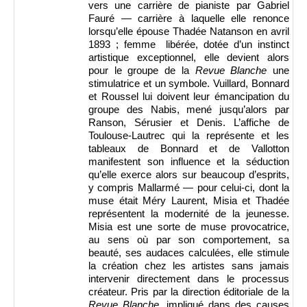
vers une carrière de pianiste par Gabriel
Fauré — carrière à laquelle elle renonce
lorsqu’elle épouse Thadée Natanson en avril
1893 ; femme libérée, dotée d’un instinct
artistique exceptionnel, elle devient alors
pour le groupe de la
Revue Blanche
une
stimulatrice et un symbole. Vuillard, Bonnard
et Roussel lui doivent leur émancipation du
groupe des Nabis, mené jusqu’alors par
Ranson, Sérusier et Denis. L’affiche de
Toulouse-Lautrec qui la représente et les
tableaux de Bonnard et de Vallotton
manifestent son influence et la séduction
qu’elle exerce alors sur beaucoup d’esprits,
y compris Mallarmé — pour celui-ci, dont la
muse était Méry Laurent, Misia et Thadée
représentent la modernité de la jeunesse.
Misia est une sorte de muse provocatrice,
au sens où par son comportement, sa
beauté, ses audaces calculées, elle stimule
la création chez les artistes sans jamais
intervenir directement dans le processus
créateur. Pris par la direction éditoriale de la
Revue Blanche
, impliqué dans des causes