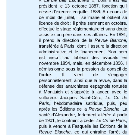
« Cercle des Escholiers », dont il est élu
président le 13 octobre 1887, fonction qu’il
cesse d’exercer en juillet 1889. Au cours de
ce mois de juillet, il se marie et obtient sa
licence de droit ; il prête serment en octobre,
effectue le stage réglementaire et sans doute
assiste son père dans ses affaires. En 1891,
il prend la direction de la
Revue Blanche
,
transférée à Paris, dont il assure la direction
administrative et le financement. Son nom
est inscrit au tableau des avocats en
novembre 1894, mais, en décembre 1896, il
démissionne sous la pression du conseil de
l’ordre. Il vient de s’engager
personnellement, ainsi que la revue, dans la
défense des anarchistes espagnols torturés
à Montjuich et s’apprête à lancer, avec le
sulfureux Jacques Saint-Cère,
Le Cri de
Paris
, hebdomadaire satirique, puis, peu
après les Éditions de la
Revue Blanche
. La
santé d’Alexandre, fortement altérée à partir
de 1901, le contraint à céder
Le Cri de Paris
,
puis à vendre à Fasquelle les Éditions de la
Revue Blanche
, ce qui entraîne l’arrêt du