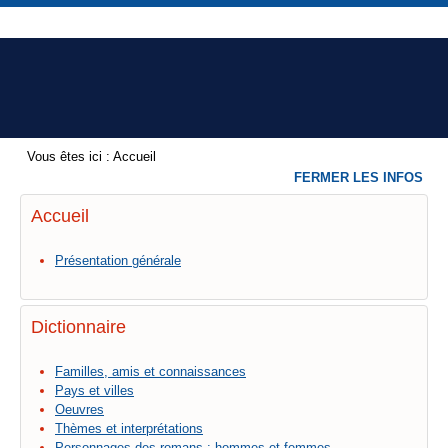
Vous êtes ici :
Accueil
FERMER LES INFOS
Accueil
Présentation générale
Dictionnaire
Familles, amis et connaissances
Pays et villes
Oeuvres
Thèmes et interprétations
Personnages des romans : hommes et femmes