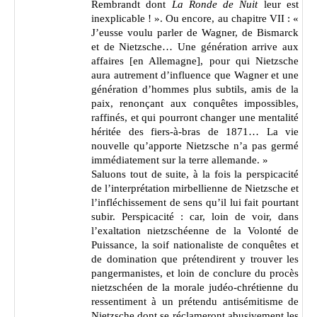
Rembrandt dont
La Ronde de Nuit
leur est
inexplicable ! ». Ou encore, au chapitre VII : «
J’eusse voulu parler de Wagner, de Bismarck
et de Nietzsche… Une génération arrive aux
affaires [en Allemagne], pour qui Nietzsche
aura autrement d’influence que Wagner et une
génération d’hommes plus subtils, amis de la
paix, renonçant aux conquêtes impossibles,
raffinés, et qui pourront changer une mentalité
héritée des fiers-à-bras de 1871… La vie
nouvelle qu’apporte Nietzsche n’a pas germé
immédiatement sur la terre allemande. »
Saluons tout de suite, à la fois la perspicacité
de l’interprétation mirbellienne de Nietzsche et
l’infléchissement de sens qu’il lui fait pourtant
subir. Perspicacité : car, loin de voir, dans
l’exaltation nietzschéenne de la Volonté de
Puissance, la soif nationaliste de conquêtes et
de domination que prétendirent y trouver les
pangermanistes, et loin de conclure du procès
nietzschéen de la morale judéo-chrétienne du
ressentiment à un prétendu antisémitisme de
Nietzsche dont se réclameront abusivement les