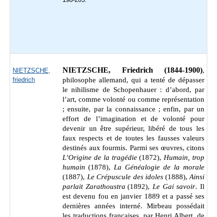
NIETZSCHE, Friedrich (1844-1900)
,
NIETZSCHE,
friedrich
philosophe allemand, qui a tenté de dépasser
le nihilisme de Schopenhauer : d’abord, par
l’art, comme volonté ou comme représentation
; ensuite, par la connaissance ; enfin, par un
effort de l’imagination et de volonté pour
devenir un être supérieur, libéré de tous les
faux respects et de toutes les fausses valeurs
destinés aux fourmis. Parmi ses œuvres, citons
L’Origine de la tragédie
(1872),
Humain, trop
humain
(1878),
La Généalogie de la morale
(1887),
Le Crépuscule des idoles
(1888),
Ainsi
parlait Zarathoustra
(1892),
Le Gai savoir
. Il
est devenu fou en janvier 1889 et a passé ses
dernières années interné. Mirbeau possédait
les traductions françaises, par Henri Albert, de