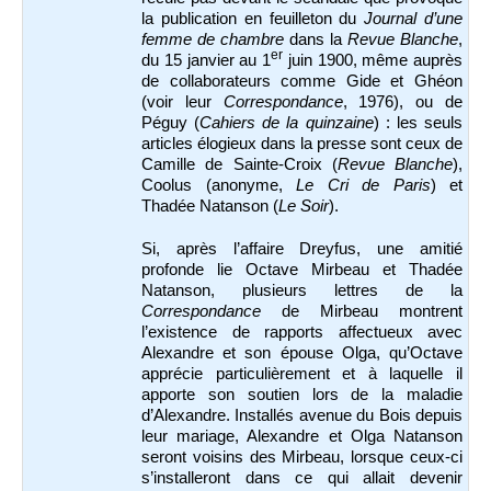
la publication en feuilleton du
Journal d’une
femme de chambre
dans la
Revue Blanche
,
er
du 15 janvier au 1
juin 1900, même auprès
de collaborateurs comme Gide et Ghéon
(voir leur
Correspondance
, 1976), ou de
Péguy (
Cahiers de la quinzaine
) : les seuls
articles élogieux dans la presse sont ceux de
Camille de Sainte-Croix (
Revue Blanche
),
Coolus (anonyme,
Le Cri de Paris
) et
Thadée Natanson (
Le Soir
).
Si, après l’affaire Dreyfus, une amitié
profonde lie Octave Mirbeau et Thadée
Natanson, plusieurs lettres de la
Correspondance
de Mirbeau montrent
l’existence de rapports affectueux avec
Alexandre et son épouse Olga, qu’Octave
apprécie particulièrement et à laquelle il
apporte son soutien lors de la maladie
d’Alexandre. Installés avenue du Bois depuis
leur mariage, Alexandre et Olga Natanson
seront voisins des Mirbeau, lorsque ceux-ci
s’installeront dans ce qui allait devenir