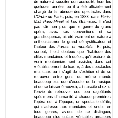
de nature à susciter son assiduité, hors les
quelques années où il a été officiellement
chargé de la rubrique des spectacles dans
L’Ordre de Paris
, puis, en 1883, dans
Paris-
Midi Paris-Minuit
et
Les Grimaces
. Il n’est
pas sûr non plus que le genre du grand
opéra, avec ses conventions et sa
grandiloquence, ait été vraiment de nature à
enthousiasmer le grand démystificateur et
l’auteur des
Farces et moralités
. Et puis,
surtout, il est douteux que l’habitude des
élites mondaines et friquées, qu’il exècre, de
venir moutonnièrement assister, dans cet
« établissement de luxe », à des spectacles
musicaux où il s’agit de s’exhiber et de se
retrouver entre gens du même monde
beaucoup plus que d’écouter de la musique
et de se laisser émouvoir, ait suscité chez lui
l’envie de retrouver ces peu ragoûtants
spécimens d’humanité à chaque première :
l’opéra est, à l’époque, un spectacle d’élite,
qui s’adresse aux mondains et snobs en
tous genres, avides de se distinguer,
beaucoup plus qu’aux véritables amateurs