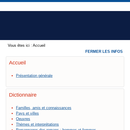
Vous êtes ici :
Accueil
FERMER LES INFOS
Accueil
Présentation générale
Dictionnaire
Familles, amis et connaissances
Pays et villes
Oeuvres
Thèmes et interprétations
Personnages des romans : hommes et femmes