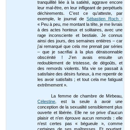
tranquillité liée à la satiété, aggrave encore
leur mal-être, en leur infligeant de perpétuels
déchirements. C’est ce qu’atteste, par
exemple, le journal de
Sébastien Roch
:
« Peu à peu, me montant la tête, je me livrais
à des actes honteux et solitaires, avec une
rage inconsciente et bestiale. Je connus
ainsi des jours, des semaines entières – car
j'ai remarqué que cela me prenait par séries
– que je sacrifiai à la plus déraisonnable
obscénité ! J'en avais ensuite un
redoublement de tristesse, de dégoûts, et
des remords violents. Ma vie se passait à
satisfaire des désirs furieux, à me repentir de
les avoir satisfaits ; et tout cela me fatiguait
extrêmement ».
La femme de chambre de Mirbeau,
Célestine,
est la seule à avoir une
conception de la sexualité sensiblement plus
ouverte et libérée. Elle ne se prive d’aucun
plaisir et n’en éprouve aucun remords : elle
n’est certes pas « bégueule », comme
certaines de ses maîtresses. Et pourtant,