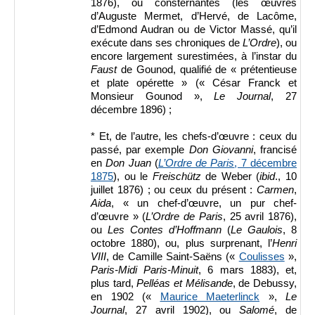
1876), ou consternantes (les œuvres
d’Auguste Mermet, d’Hervé, de Lacôme,
d’Edmond Audran ou de Victor Massé, qu’il
exécute dans ses chroniques de
L’Ordre
), ou
encore largement surestimées, à l’instar du
Faust
de Gounod, qualifié de « prétentieuse
et plate opérette » (« César Franck et
Monsieur Gounod »,
Le Journal
, 27
décembre 1896)
;
* Et, de l’autre, les chefs-d’œuvre : ceux du
passé, par exemple
Don Giovanni
, francisé
en
Don Juan
(
L’Ordre de Paris
, 7 décembre
1875
), ou le
Freischütz
de Weber (
ibid
., 10
juillet 1876) ; ou ceux du présent :
Carmen
,
Aida
, « un chef-d’œuvre, un pur chef-
d’œuvre » (
L’Ordre de Paris
, 25 avril 1876),
ou
Les Contes d’Hoffmann
(
Le Gaulois
, 8
octobre 1880), ou, plus surprenant, l’
Henri
VIII
, de Camille Saint-Saëns
(
«
Coulisses
»,
Paris-Midi Paris-Minuit
,
6 mars 1883), et,
plus tard,
Pelléas et Mélisande
, de Debussy,
en 1902 («
Maurice Maeterlinck
»,
Le
Journal
, 27 avril 1902), ou
Salomé
, de