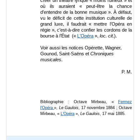
créer un théâtre lyrique « moins ruineux » et
où ils auraient « peut-être la chance
d’entendre de la bonne musique ». À défaut,
vu le déficit de cette institution culturelle de
grand luxe, il faudrait « mettre l’Opéra en
régie », c’est-à-dire confier les cordons de la
bourse à l’État («
L'Opéra
»,
loc. cit
.).
Voir aussi les notices Opérette, Wagner,
Gounod, Saint-Saëns et
Chroniques
musicales
.
P. M.
Bibliographie : Octave Mirbeau, «
Fermez
l'Opéra
»,
Le Gaulois
, 17 novembre 1884 ; Octave
Mirbeau, «
L'Opéra
»,
Le Gaulois
, 17 mai 1885.