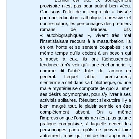
L’ennui est que ce soulagement
provisoire n’est pas pour autant bien vécu.
Car, sous l’effet de « l’empreinte » laissée
par une éducation catholique répressive et
contre-nature, les personnages des premiers
romans de Mirbeau, dits
« autobiographiques », vivent très mal
l’insatisfaisant recours à la masturbation. Ils
en ont honte et se sentent coupables : en
même temps qu’ils cèdent à un besoin qui
s’impose à eux, ils ont fâcheusement
tendance à n’y voir qu’« une cochonnerie »,
comme dit l’abbé Jules de l’amour en
général. Lequel abbé, précisément,
s’enferme à clef dans sa bibliothèque, où une
malle mystérieuse comporte de quoi allumer
ses désirs polymorphes, pour s’y livrer à ses
activités solitaires. Résultat : si exutoire il y a
bien, malgré tout, le plaisir semble en être
complètement absent. On a même
l’impression que l’onanisme n’est plus qu’une
pratique compulsive, à laquelle cèdent les
personnages parce qu’ils ne peuvent faire
autrement, mais qui, loin de leur apporter la