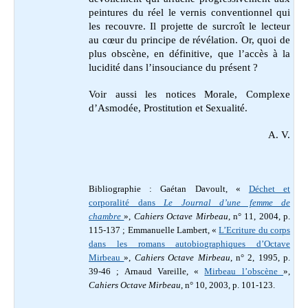
peintures du réel le vernis conventionnel qui
les recouvre. Il projette de surcroît le lecteur
au cœur du principe de révélation. Or, quoi de
plus obscène, en définitive, que l’accès à la
lucidité dans l’insouciance du présent ?
Voir aussi les notices Morale, Complexe
d’Asmodée, Prostitution et Sexualité.
A. V.
Bibliographie : Gaétan Davoult, «
Déchet et
corporalité dans
Le Journal d’une femme de
chambre
»,
Cahiers Octave Mirbeau
, n° 11, 2004, p.
115-137 ; Emmanuelle Lambert, «
L’Ecriture du corps
dans les romans autobiographiques d’Octave
Mirbeau
»,
Cahiers Octave Mirbeau
, n° 2, 1995, p.
39-46 ; Arnaud Vareille, «
Mirbeau l’obscène
»,
Cahiers Octave Mirbeau
, n° 10, 2003, p. 101-123.