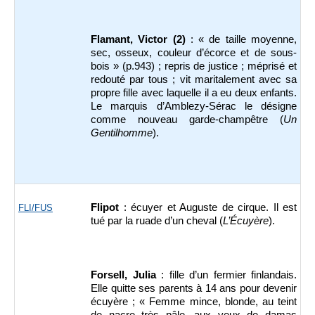
Flamant, Victor (2)
: « de taille moyenne,
sec, osseux, couleur d’écorce et de sous-
bois » (p.943) ; repris de justice ; méprisé et
redouté par tous ; vit maritalement avec sa
propre fille avec laquelle il a eu deux enfants.
Le marquis d’Amblezy-Sérac le désigne
comme nouveau garde-champêtre (
Un
Gentilhomme
).
Flipot
: écuyer et Auguste de cirque. Il est
FLI/FUS
tué par la ruade d’un cheval (
L’Écuyère
).
Forsell, Julia
: fille d’un fermier finlandais.
Elle quitte ses parents à 14 ans pour devenir
écuyère ; « Femme mince, blonde, au teint
de nacre très pâle, aux yeux de damas