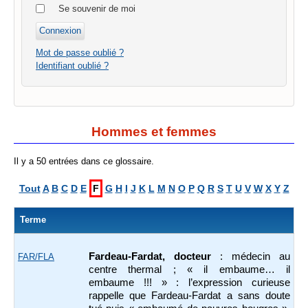
Se souvenir de moi
Mot de passe oublié ?
Identifiant oublié ?
Hommes et femmes
Il y a 50 entrées dans ce glossaire.
Tout
A
B
C
D
E
F
G
H
I
J
K
L
M
N
O
P
Q
R
S
T
U
V
W
X
Y
Z
Terme
Fardeau-Fardat, docteur
: médecin au
FAR/FLA
centre thermal ; « il embaume… il
embaume !!! » : l’expression curieuse
rappelle que Fardeau-Fardat a sans doute