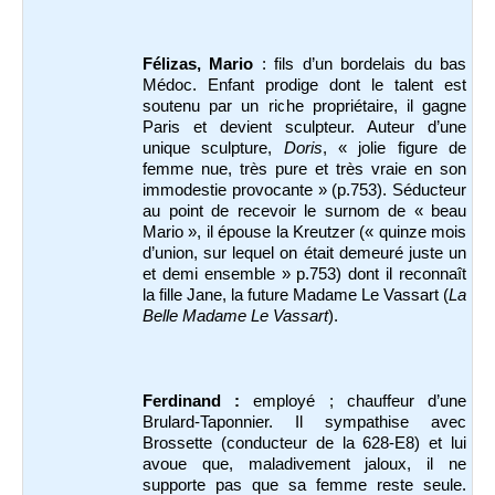
Félizas, Mario
: fils d’un bordelais du bas
Médoc. Enfant prodige dont le talent est
soutenu par un riche propriétaire, il gagne
Paris et devient sculpteur. Auteur d’une
unique sculpture,
Doris
, « jolie figure de
femme nue, très pure et très vraie en son
immodestie provocante » (p.753). Séducteur
au point de recevoir le surnom de « beau
Mario », il épouse la Kreutzer (« quinze mois
d’union, sur lequel on était demeuré juste un
et demi ensemble » p.753) dont il reconnaît
la fille Jane, la future Madame Le Vassart (
La
Belle Madame Le Vassart
).
Ferdinand :
employé ; chauffeur d’une
Brulard-Taponnier. Il sympathise avec
Brossette (conducteur de la 628-E8) et lui
avoue que, maladivement jaloux, il ne
supporte pas que sa femme reste seule.