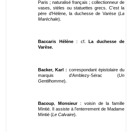
Paris ; naturalisé français ; collectionneur de
vases, stèles ou statuettes grecs. C’est la
père d’Hélène, la duchesse de Varèse (
La
Maréchale
).
Baccaris Hélène
: cf.
La duchesse de
Varèse.
Backer, Karl :
correspondant épistolaire du
marquis d’Amblezy-Sérac (
Un
Gentilhomme
).
Bacoup
,
Monsieur
: voisin de la famille
Mintié. Il assiste à l’enterrement de Madame
Mintié (
Le Calvaire
).