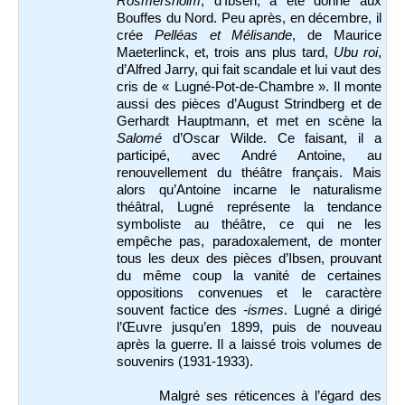
Rosmersholm
, d’Ibsen, a été donné aux
Bouffes du Nord. Peu après, en décembre, il
crée
Pelléas et Mélisande
, de Maurice
Maeterlinck, et, trois ans plus tard,
Ubu roi
,
d’Alfred Jarry, qui fait scandale et lui vaut des
cris de « Lugné-Pot-de-Chambre ». Il monte
aussi des pièces d’August Strindberg et de
Gerhardt Hauptmann, et met en scène la
Salomé
d’Oscar Wilde. Ce faisant, il a
participé, avec André Antoine, au
renouvellement du théâtre français. Mais
alors qu’Antoine incarne le naturalisme
théâtral, Lugné représente la tendance
symboliste au théâtre, ce qui ne les
empêche pas, paradoxalement, de monter
tous les deux des pièces d’Ibsen, prouvant
du même coup la vanité de certaines
oppositions convenues et le caractère
souvent factice des
-ismes
. Lugné a dirigé
l’Œuvre jusqu’en 1899, puis de nouveau
après la guerre. Il a laissé trois volumes de
souvenirs (1931-1933).
Malgré ses réticences à l’égard des