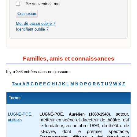
Se souvenir de moi
Mot de passe oublié ?
Identifiant oublié ?
Familles, amis et connaissances
Il y a 286 entrées dans ce glossaire.
Tout
A
B
C
D
E
F
G
H
I
J
K
L
M
N
O
P
Q
R
S
T
U
V
W
X
Z
Terme
acteur,
LUGNE-POE,
LUGNÉ-POË, Aurélien (1869-1940)
,
metteur en scène et directeur de théâtre, est
aurélien
le fondateur, en octobre 1893, du théâtre de
l’Œuvre, dont le premier spectacle,