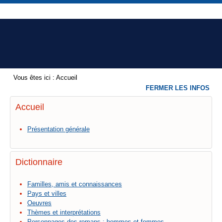
Vous êtes ici :
Accueil
FERMER LES INFOS
Accueil
Présentation générale
Dictionnaire
Familles, amis et connaissances
Pays et villes
Oeuvres
Thèmes et interprétations
Personnages des romans : hommes et femmes