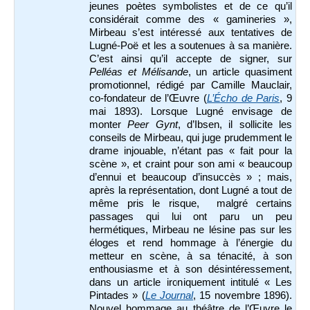
jeunes poètes symbolistes et de ce qu’il
considérait comme des « gamineries »,
Mirbeau s’est intéressé aux tentatives de
Lugné-Poë et les a soutenues à sa manière.
C’est ainsi qu’il accepte de signer, sur
Pelléas et Mélisande
, un article quasiment
promotionnel, rédigé par Camille Mauclair,
co-fondateur de l’Œuvre (
L’Écho de Paris
, 9
mai 1893). Lorsque Lugné envisage de
monter
Peer Gynt
, d’Ibsen, il sollicite les
conseils de Mirbeau, qui juge prudemment le
drame injouable, n’étant pas « fait pour la
scène », et craint pour son ami « beaucoup
d’ennui et beaucoup d’insuccès » ; mais,
après la représentation, dont Lugné a tout de
même pris le risque, malgré certains
passages qui lui ont paru un peu
hermétiques, Mirbeau ne lésine pas sur les
éloges et rend hommage à l’énergie du
metteur en scène, à sa ténacité, à son
enthousiasme et à son désintéressement,
dans un article ironiquement intitulé « Les
Pintades » (
Le Journal
, 15 novembre 1896).
Nouvel hommage au théâtre de l’Œuvre le