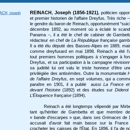
REINACH, Joseph (1856-1921),
politicien oppor
ACH, joseph
et premier historien de l’affaire Dreyfus. Très riche – 
le gendre du baron de Reinach, opportunément “suic
décembre 1892, au moment où a éclaté le scand
Panama –, il a été le chef de cabiner de Gambett
rédacteur en chef de
La République française
gambet
Il a été élu député des Basses-Alpes en 1889, mai
comme dreyfusard en mai 1898. Reinach a été l’
tout premiers hommes politiques à s’engager à fo
Dreyfus, et sa participation à la campagne révisionn
sa judéité lui ont valu le triste honneur d’être un
privilégiée des antisémites. Outre la monumentale
H
de l’affaire Dreyfus
, en sept volumes, qui a comm
paraître en 1901, il a publié aussi
La France et l
devant l’histoire
(1892) et des études sur
Diderot
L’Éloquence française
(1894).
Reinach a été longtemps vilipendé par Mirb
tant qu’héritier de Gambetta et que membre de
« bande d’escarpes » que, dans ses
Grimaces
de 1
accusait d’avoir fait main basse sur la France
crocheter les caisses de l’État. En 1896, il l’a de 