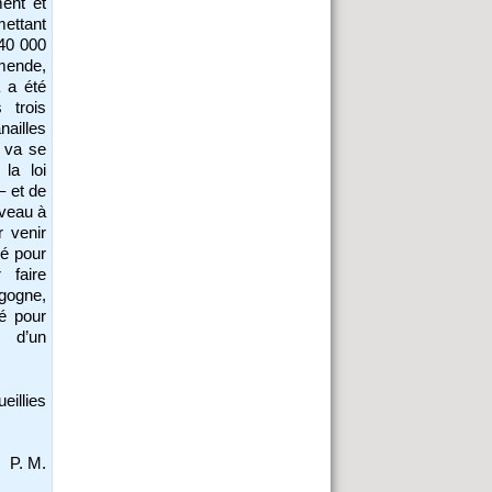
ment et
mettant
 40 000
mende,
a a été
 trois
ailles
 va se
la loi
– et de
uveau à
r venir
né pour
 faire
rgogne,
é pour
s d’un
eillies
P. M.