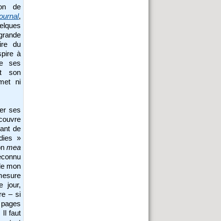
ion de
ournal
,
elques
grande
ire du
spire à
ue ses
et son
met ni
ber ses
écouvre
ant de
dies »
son
mea
méconnu
 de mon
 mesure
 jour,
re – si
 pages
Il faut