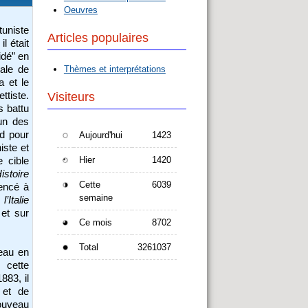
Oeuvres
tuniste
Articles populaires
il était
idé” en
ale de
Thèmes et interprétations
a et le
tiste.
Visiteurs
s battu
un des
nd pour
Aujourd'hui
1423
iste et
Hier
1420
e cible
istoire
Cette
6039
encé à
semaine
’Italie
et sur
Ce mois
8702
Total
3261037
eau en
 cette
883, il
 et de
nouveau