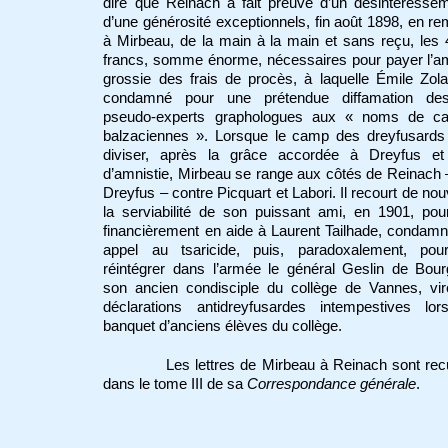
dire que Reinach a fait preuve d’un désintéresse
d’une générosité exceptionnels, fin août 1898, en re
à Mirbeau, de la main à la main et sans reçu, les
francs, somme énorme, nécessaires pour payer l’a
grossie des frais de procès, à laquelle Émile Zol
condamné pour une prétendue diffamation des
pseudo-experts graphologues aux « noms de can
balzaciennes ». Lorsque le camp des dreyfusards
diviser, après la grâce accordée à Dreyfus et 
d’amnistie, Mirbeau se range aux côtés de Reinach 
Dreyfus – contre Picquart et Labori. Il recourt de no
la serviabilité de son puissant ami, en 1901, pou
financièrement en aide à Laurent Tailhade, condam
appel au tsaricide, puis, paradoxalement, pour
réintégrer dans l’armée le général Geslin de Bou
son ancien condisciple du collège de Vannes, vir
déclarations antidreyfusardes intempestives lor
banquet d’anciens élèves du collège.
Les lettres de Mirbeau à Reinach sont recu
dans le tome III de sa
Correspondance générale
.