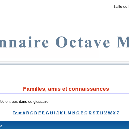
Taille de 
Familles, amis et connaissances
 286 entrées dans ce glossaire.
Tout
A
B
C
D
E
F
G
H
I
J
K
L
M
N
O
P
Q
R
S
T
U
V
W
X
Z
me