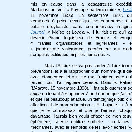
mis en cause
dans la désastreuse expédit
Madagascar (voir « Paysage parlementaire »,
Le J
11 novembre 1896). En septembre 1897, qu
semaines à peine avant que ne commence la 
bataille dreyfusiste, dans une interview imagina
Journal
, « Moïse et Loyola », il lui fait dire qu’il a
devenir Grand Inquisiteur de France et évoq
« manies organisatrices et légiférantes » 
« jacobinisme violemment persécuteur qui n’ad
scrupules politiques, ni pitiés humaines ».
Mais l’Affaire ne va pas tarder à faire tom
préventions et à le rapprocher d’un homme qu’il d
avec étonnement et qu’il se met à aimer avec aut
ferveur qu’il l’a naguère détesté. Dans « Palino
(
L’Aurore
, 15 novembre 1898), il fait publiquement 
culpa
en tenant à « apporter à un homme que j’ai 
et que j’ai beaucoup attaqué, un témoignage public
affection et de mon admiration ». Et il ajoute : « À
que je le connaissais et que je l’aimais, chaque
davantage, j’aurais bien voulu effacer de mon œuv
éphémère, si vite oubliée soit-elle – certaines
méchantes, avec le remords de les avoir écrites ». 