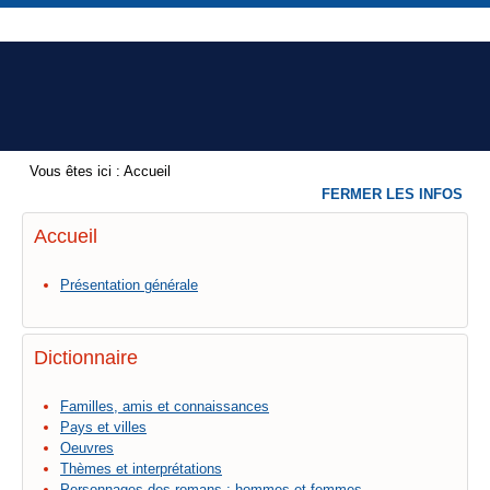
Vous êtes ici :
Accueil
FERMER LES INFOS
Accueil
Présentation générale
Dictionnaire
Familles, amis et connaissances
Pays et villes
Oeuvres
Thèmes et interprétations
Personnages des romans : hommes et femmes