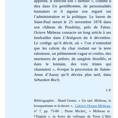
apprend. Il enrichit son « herbier », comme il
dira dans
Un gentilhomme
, de personnalités
humaines et il aiguise son regard sur
l’administration et la politique. Le baron de
Saint-Paul meurt le 25 novembre 1878 dans
son château de Poudelay, près de Fabas.
Octave Mirbeau consacre un long article à ses
funérailles dans
L’Ariégeois
du 4 décembre.
Le cortège qu’il décrit, où « l’on n’entendait
que les cahots du char roulant sur la terre
raboteuse, un piétinement vague et confus, des
murmures de prières, de sanglots étouffés, et
dans le lointain, des voix tristes qui
chantaient », évoque la procession de Sainte-
Anne d’Auray qu’il décrira plus tard, dans
Sébastien Roch
.
J. P.
Bibliographie : Sharif Gemie, « Un raté. Mirbeau, le
bonapartisme et la droite »,
Cahiers Octave Mirbeau
,
n° 7, pp. 75-86
; Pierre
Michel,, « Mirbeau et
l’Empire », in
Actes du colloque de Tours
L’Idée