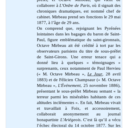
collaborer à
L’Ordre de Paris
, où il signait des
chroniques dramatiques, est nommé chef de
cabinet. Mirbeau prend ses fonctions le 29 mai
1877, à l’âge de 29 ans.
On comprend que, rejoignant les Pyrénées
lointaines dans les bagages du baron de Saint-
Paul, figure emblématique du saint-gironnais,
Octave Mirbeau ait été crédité à tort par les
observateurs parisiens du titre de sous-préfet
de Saint-Girons. Une erreur tenace qui a
donné lieu à quelques « témoignages »
surprenants, ceux notamment de Paul Hervieu
(
« M. Octave Mirbeau »,
Le Jour
, 28 avril
1883
) et de Félicien Champsaur (
« M. Octave
Mirbeau »,
L'Événement
, 25 novembre 1886
),
présentant le sous-préfet Mirbeau semant « la
terreur parmi les misérables habitants de ces
altitudes inclémentes ». En fait, Mirbeau vivait
et travaillait à Foix, et accessoirement,
collaborait anonymement au journal
bonapartiste
L’Ariégeois
. C’est là qu’il a vécu
l’échec électoral du 14 octobre 1877. Sur les