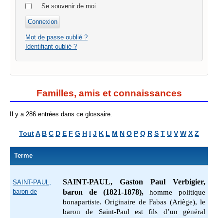
Se souvenir de moi
Mot de passe oublié ?
Identifiant oublié ?
Familles, amis et connaissances
Il y a 286 entrées dans ce glossaire.
Tout
A
B
C
D
E
F
G
H
I
J
K
L
M
N
O
P
Q
R
S
T
U
V
W
X
Z
Terme
SAINT-PAUL, Gaston Paul Verbigier,
SAINT-PAUL,
baron de
baron de (1821-1878),
homme politique
bonapartiste.
Originaire de Fabas (Ariège), le
baron de Saint-Paul est fils d’un général