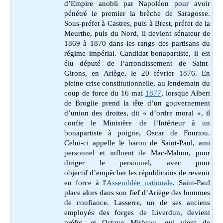
d’Empire anobli par Napoléon pour avoir
pénétré le premier la brèche de Saragosse.
Sous-préfet à Castres, puis à Brest, préfet de la
Meurthe, puis du Nord, il devient sénateur de
1869 à 1870 dans les rangs des partisans du
régime impérial. Candidat bonapartiste, il est
élu député de l’arrondissement de Saint-
Girons, en Ariège, le 20 février 1876. En
pleine crise constitutionnelle, au lendemain du
coup de force du 16 mai
1877
, lorsque Albert
de Broglie prend la tête d’un gouvernement
d’union des droites, dit « d’ordre moral », il
confie le Ministère de l’Intérieur à un
bonapartiste à poigne, Oscar de Fourtou.
Celui-ci appelle le baron de Saint-Paul, ami
personnel et influent de Mac-Mahon, pour
diriger le personnel, avec pour
objectif d’empêcher les républicains de revenir
en force à l'
Assemblée nationale
. Saint-Paul
place alors dans son fief d’Ariège des hommes
de confiance. Lasserre, un de ses anciens
employés des forges de Liverdun, devient
préfet, et Octave Mirbeau, qui vient de