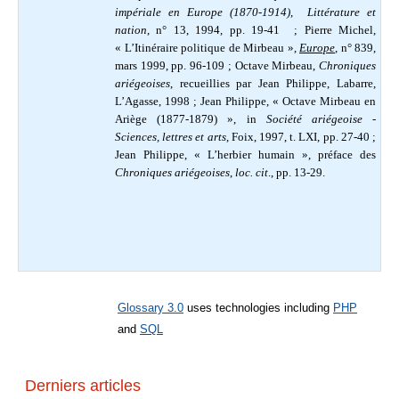
impériale en Europe (1870-1914)
,
Littérature et
nation
, n° 13, 1994, pp. 19-41
; Pierre
Michel,
« L’Itinéraire politique de Mirbeau »,
Europe
, n° 839,
mars 1999, pp. 96-109
; Octave Mirbeau,
Chroniques
ariégeoises
, recueillies par Jean Philippe, Labarre,
L’Agasse, 1998 ; Jean Philippe,
« Octave Mirbeau en
Ariège (1877-1879) », in
Société ariégeoise -
Sciences, lettres et arts
, Foix, 1997, t. LXI, pp. 27-40
;
Jean Philippe, « L’herbier humain », préface des
Chroniques ariégeoises
,
loc. cit
., pp. 13-29.
Glossary 3.0
uses technologies including
PHP
and
SQL
Derniers articles