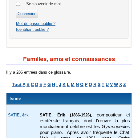
Se souvenir de moi
Mot de passe oublié ?
Identifiant oublié ?
Familles, amis et connaissances
Il y a 286 entrées dans ce glossaire.
Tout
A
B
C
D
E
F
G
H
I
J
K
L
M
N
O
P
Q
R
S
T
U
V
W
X
Z
Terme
compositeur et
SATIE, érik
SATIE, Érik
(1866-1926),
ésotériste français, dont l’œuvre la plus
mondialement célèbre est les
Gymnopédies
pour piano. Après avoir fréquenté le Chat