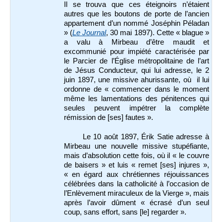
Il se trouva que ces éteignoirs n’étaient
autres que les boutons de porte de l’ancien
appartement d’un nommé Joséphin Péladan
» (
Le Journal
, 30 mai 1897). Cette « blague »
a valu à Mirbeau d’être maudit et
excommunié pour impiété caractérisée par
le Parcier de l’Église métropolitaine de l’art
de Jésus Conducteur, qui lui adresse, le 2
juin 1897, une missive ahurissante, où il lui
ordonne de « commencer dans le moment
même les lamentations des pénitences qui
seules peuvent impétrer la complète
rémission de [ses] fautes ».
Le 10 août 1897, Érik Satie adresse à
Mirbeau une nouvelle missive stupéfiante,
mais d’absolution cette fois, où il « le couvre
de baisers » et luis « remet [ses] injures »,
« en égard aux chrétiennes réjouissances
célébrées dans la catholicité à l’occasion de
l’Enlèvement miraculeux de la Vierge », mais
après l’avoir dûment « écrasé d’un seul
coup, sans effort, sans [le] regarder ».