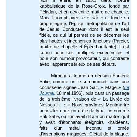
Noir, il entre, en 1891, dans l’Ordre
kabbalistique de la Rose-Croix, fondé par
Péladan, et en devient le maître de chapelle.
Mais il rompt avec le « sâr » et fonde sa
propre église, l’Église métropolitaine de l’art
de Jésus Conducteur, dont il est le seul
fidèle, ce qui lui permet de se décerner les
plus hautes et incongrues fonctions (Parcier,
maître de chapelle et Épée bouillante). Il est
connu pour ses multiples excentricités et
pour son humour provocateur, qui contraste
avec l’apparent sérieux de ses débuts.
Mirbeau a tourné en dérision Ésotérik
Satie, comme on le surnommait, dans une
cocasserie signée Jean Salt, « Mage » (
Le
Journal
, 18 mai 1896), puis dans un passage
de la troisième livraison de « La Livrée de
Nessus » : « Nous gravîmes Montmartre
pour aller chez un drôle de type, un nommé
Érik Satie, où l’on avait dit à mon maître qu’il
y avait d’étonnants éteignoirs khaldéens,
faits d’un métal inconnu et ornés
d’inscriptions magiques. C’était de la blague.