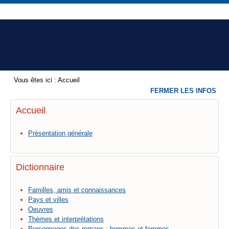
Vous êtes ici :
Accueil
FERMER LES INFOS
Accueil
Présentation générale
Dictionnaire
Familles, amis et connaissances
Pays et villes
Oeuvres
Thèmes et interprétations
Personnages des romans : hommes et femmes