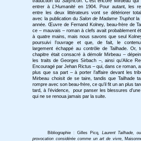
traduction du
Satyricon
. C’est encore Mirbeau qui 
entrer à
L’Humanité
en 1904. Pour autant, les rel
entre les deux littérateurs vont se détériorer tot
avec la publication du
Salon de Madame Truphot
la
année. Œuvre de Fernand Kolney, beau-frère de Ta
ce – mauvais – roman à clefs avait probablement été
à quatre mains, mais nous savons que seul Kolney
poursuivi l’ouvrage et que, de fait, le contenu
largement échappé au contrôle de Tailhade. Or, t
chapitre était consacré à démolir Mirbeau – dépei
les traits de Georges Sirbach –, ainsi qu’Alice Re
Encouragé par Jehan Rictus – qui, dans ce roman, a
plus que sa part – à porter l’affaire devant les tri
Mirbeau choisit de se taire, tandis que Tailhade ta
rompre avec son beau-frère, ce qu’il fit un an plus tar
tard, à l’évidence, pour panser les blessures d’une
qui ne se renoua jamais par la suite.
Bibliographie : Gilles Picq
, Laurent Tailhade, o
provocation considérée comme un art de vivre
, Maisonn