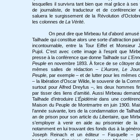
lesquelles il survivra tant bien que mal grâce à ses 
de journaliste, de traducteur et de conférencier e
saluera le surgissement de la Révolution d’Octob
les colonnes de
La Vérité
.
On peut dire que Mirbeau fut d’abord amusé
Tailhade qui constitue alors une sorte d’attraction par
incontournable, entre la Tour Eiffel et Monsieur
Pujol. C’est avec cette image à l’esprit que Mir
presse à la conférence que donne Tailhade sur
L’Enn
Peuple
en novembre 1893. À force de se côtoyer da
mêmes salles de rédaction –
L’Aurore
,
Le Jour
Peuple
, par exemple – et de lutter pour les mêmes
– la libération d’Oscar Wilde, le souvenir de la Com
surtout pour Alfred Dreyfus –, les deux hommes fi
par tisser des liens d’amitié. Aussi Mirbeau demande
Tailhade d’introduire
L’Épidémie
dans une conférenc
Maison du Peuple de Montmartre en juin 1900. Mai
l’année suivante, lors de la condamnation de Tailha
an de prison pour son article du
Libertaire
, que Mir
s’employer à venir en aide au prisonnier de la 
notamment en lui trouvant des fonds dus à la généro
Joseph Reinach et un éditeur – Fasquelle – p