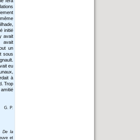
le fera
ations
alement
 même
ilhade,
 initié
 avait
 avait
out un
nt sous
gnault.
vait eu
bunaux,
rdait à
d. Trop
 amitié
G. P.
u De la
euve et