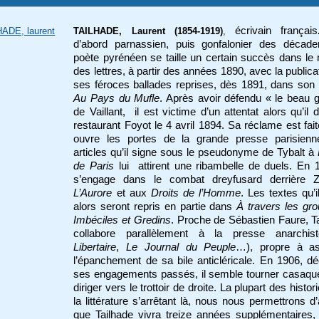
écrivain français
ADE, laurent
TAILHADE, Laurent (1854-1919)
,
d’abord parnassien, puis gonfalonier des décaden
poète pyrénéen se taille un certain succès dans l
des lettres, à partir des années 1890, avec la publica
ses féroces ballades reprises, dès 1891, dans son 
Au Pays du Mufle
. Après avoir défendu « le beau 
de Vaillant, il est victime d’un attentat alors qu’il 
restaurant Foyot le 4 avril 1894. Sa réclame est faite
ouvre les portes de la grande presse parisienn
articles qu’il signe sous le pseudonyme de Tybalt à
de Paris
lui attirent une ribambelle de duels. En 1
s’engage dans le combat dreyfusard derrière Z
L’Aurore
et aux
Droits de l’Homme
. Les textes qu’i
alors seront repris en partie dans
À travers les gro
Imbéciles et Gredins
. Proche de Sébastien Faure, T
collabore parallèlement à la presse anarchis
Libertaire
,
Le Journal du Peuple
…), propre à as
l’épanchement de sa bile anticléricale. En 1906, d
ses engagements passés, il semble tourner casaqu
diriger vers le trottoir de droite. La plupart des histo
la littérature s’arrêtant là, nous nous permettrons d’
que Tailhade vivra treize années supplémentaires,