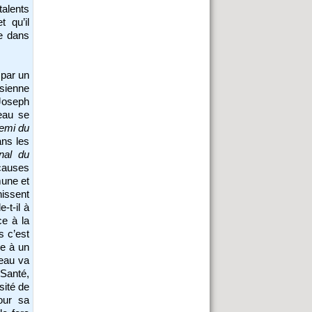
talents
t qu’il
re dans
 par un
isienne
 Joseph
beau se
emi du
ns les
nal du
 causes
mune et
nissent
-t-il à
e à la
s c’est
de à un
beau va
Santé,
sité de
our sa