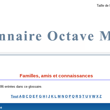
Taille de 
Familles, amis et connaissances
 286 entrées dans ce glossaire.
Tout
A
B
C
D
E
F
G
H
I
J
K
L
M
N
O
P
Q
R
S
T
U
V
W
X
Z
me