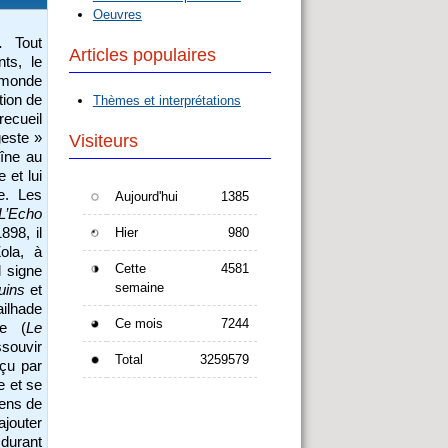
Oeuvres
.
Tout
Articles populaires
ts, le
e monde
tion de
Thèmes et interprétations
recueil
geste »
Visiteurs
dîne au
 et lui
e. Les
Aujourd'hui
1385
L’Echo
898, il
Hier
980
ola, à
Cette
4581
l signe
semaine
uins
et
ailhade
Ce mois
7244
te (
Le
souvir
Total
3259579
éçu par
e et se
riens de
ajouter
 durant