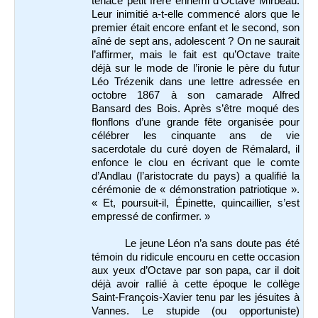
tenace petit frère ennemi d’Octave Mirbeau.
Leur inimitié a-t-elle commencé alors que le
premier était encore enfant et le second, son
aîné de sept ans, adolescent ? On ne saurait
l’affirmer, mais le fait est qu’Octave traite
déjà sur le mode de l’ironie le père du futur
Léo Trézenik dans une lettre adressée en
octobre 1867 à son camarade Alfred
Bansard des Bois. Après s’être moqué des
flonflons d’une grande fête organisée pour
célébrer les cinquante ans de vie
sacerdotale du curé doyen de Rémalard, il
enfonce le clou en écrivant que le comte
d’Andlau (l’aristocrate du pays) a qualifié la
cérémonie de « démonstration patriotique ».
« Et, poursuit-il, Épinette, quincaillier, s’est
empressé de confirmer. »
Le jeune Léon n’a sans doute pas été
témoin du ridicule encouru en cette occasion
aux yeux d’Octave par son papa, car il doit
déjà avoir rallié à cette époque le collège
Saint-François-Xavier tenu par les jésuites à
Vannes. Le stupide (ou opportuniste)