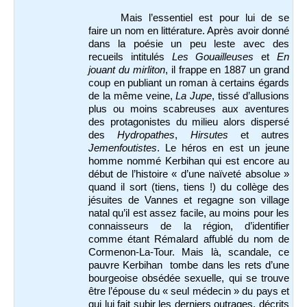
Mais l’essentiel est pour lui de se
faire un nom en littérature. Après avoir donné
dans la poésie un peu leste avec des
recueils intitulés
Les Gouailleuses
et
En
jouant du mirliton
, il frappe en 1887 un grand
coup en publiant un roman à certains égards
de la même veine,
La Jupe
, tissé d’allusions
plus ou moins scabreuses aux aventures
des protagonistes du milieu alors dispersé
des
Hydropathes
,
Hirsutes
et autres
Jemenfoutistes
. Le héros en est un jeune
homme nommé Kerbihan qui est encore au
début de l’histoire « d’une naïveté absolue »
quand il sort (tiens, tiens !) du collège des
jésuites de Vannes et regagne son village
natal qu’il est assez facile, au moins pour les
connaisseurs de la région, d’identifier
comme étant Rémalard affublé du nom de
Cormenon-La-Tour. Mais là, scandale, ce
pauvre Kerbihan tombe dans les rets d’une
bourgeoise obsédée sexuelle, qui se trouve
être l’épouse du « seul médecin » du pays et
qui lui fait subir les derniers outrages, décrits