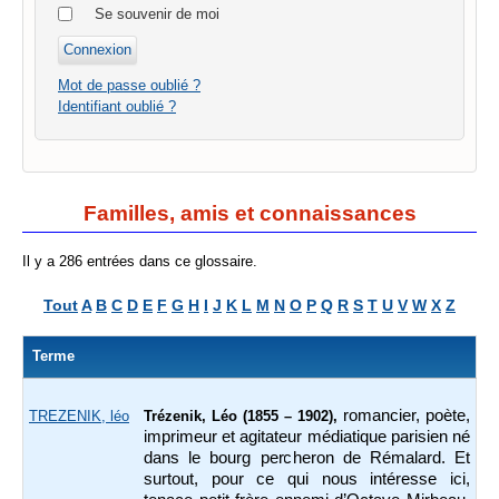
Se souvenir de moi
Mot de passe oublié ?
Identifiant oublié ?
Familles, amis et connaissances
Il y a 286 entrées dans ce glossaire.
Tout
A
B
C
D
E
F
G
H
I
J
K
L
M
N
O
P
Q
R
S
T
U
V
W
X
Z
Terme
romancier, poète,
TREZENIK, léo
Trézenik, Léo (1855 – 1902),
imprimeur et agitateur médiatique parisien né
dans le bourg percheron de Rémalard. Et
surtout, pour ce qui nous intéresse ici,