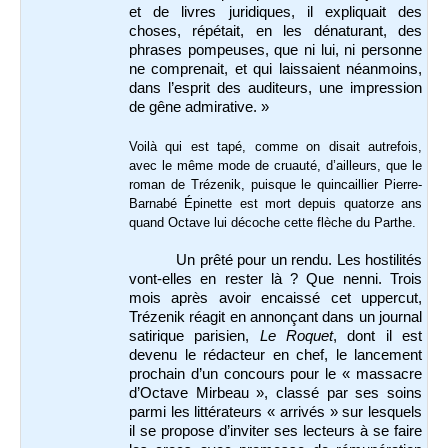
et de livres juridiques, il expliquait des
choses, répétait, en les dénaturant, des
phrases pompeuses, que ni lui, ni personne
ne comprenait, et qui laissaient néanmoins,
dans l’esprit des auditeurs, une impression
de gêne admirative. »
Voilà qui est tapé, comme on disait autrefois,
avec le même mode de cruauté, d’ailleurs, que le
roman de Trézenik, puisque le quincaillier Pierre-
Barnabé Épinette est mort depuis quatorze ans
quand Octave lui décoche cette flèche du Parthe.
Un prêté pour un rendu. Les hostilités
vont-elles en rester là ? Que nenni. Trois
mois après avoir encaissé cet uppercut,
Trézenik réagit en annonçant dans un journal
satirique parisien,
Le Roquet
, dont il est
devenu le rédacteur en chef, le lancement
prochain d’un concours pour le « massacre
d’Octave Mirbeau », classé par ses soins
parmi les littérateurs « arrivés » sur lesquels
il se propose d’inviter ses lecteurs à se faire