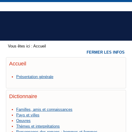
Vous êtes ici :
Accueil
FERMER LES INFOS
Accueil
Présentation générale
Dictionnaire
Familles, amis et connaissances
Pays et villes
Oeuvres
Thèmes et interprétations
Personnages des romans : hommes et femmes