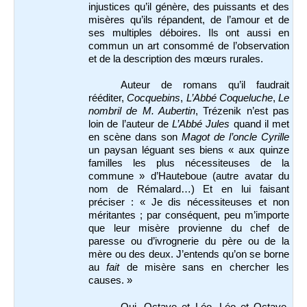
injustices qu’il génère, des puissants et des
misères qu’ils répandent, de l’amour et de
ses multiples déboires. Ils ont aussi en
commun un art consommé de l’observation
et de la description des mœurs rurales.
Auteur de romans qu’il faudrait
rééditer,
Cocquebins
,
L’Abbé Coqueluche
,
Le
nombril de M. Aubertin
, Trézenik n’est pas
loin de l’auteur de
L’Abbé Jules
quand il met
en scène dans son
Magot de l’oncle Cyrille
un paysan léguant ses biens « aux quinze
familles les plus nécessiteuses de la
commune » d’Hauteboue (autre avatar du
nom de Rémalard…) Et en lui faisant
préciser : « Je dis nécessiteuses et non
méritantes ; par conséquent, peu m’importe
que leur misère provienne du chef de
paresse ou d’ivrognerie du père ou de la
mère ou des deux. J’entends qu’on se borne
au
fait
de misère sans en chercher les
causes. »
Oui, Octave et Léo, Léo et Octave,