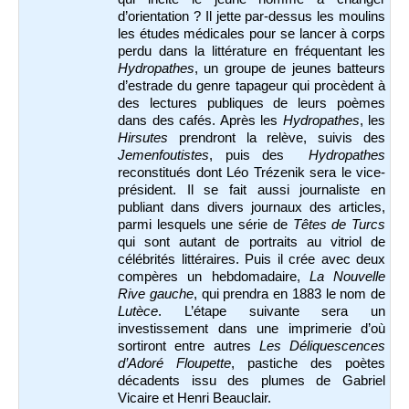
d’orientation ? Il jette par-dessus les moulins
les études médicales pour se lancer à corps
perdu dans la littérature en fréquentant les
Hydropathes
, un groupe de jeunes batteurs
d’estrade du genre tapageur qui procèdent à
des lectures publiques de leurs poèmes
dans des cafés. Après les
Hydropathes
, les
Hirsutes
prendront la relève, suivis des
Jemenfoutistes
, puis des
Hydropathes
reconstitués dont Léo Trézenik sera le vice-
président. Il se fait aussi journaliste en
publiant dans divers journaux des articles,
parmi lesquels une série de
Têtes de Turcs
qui sont autant de portraits au vitriol de
célébrités littéraires. Puis il crée avec deux
compères un hebdomadaire,
La Nouvelle
Rive gauche
, qui prendra en 1883 le nom de
Lutèce
. L’étape suivante sera un
investissement dans une imprimerie d’où
sortiront entre autres
Les Déliquescences
d’Adoré Floupette
, pastiche des poètes
décadents issu des plumes de Gabriel
Vicaire et Henri Beauclair.