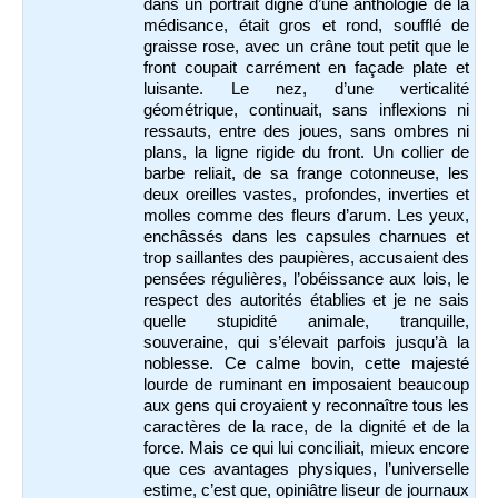
dans un portrait digne d’une anthologie de la
médisance, était gros et rond, soufflé de
graisse rose, avec un crâne tout petit que le
front coupait carrément en façade plate et
luisante. Le nez, d’une verticalité
géométrique, continuait, sans inflexions ni
ressauts, entre des joues, sans ombres ni
plans, la ligne rigide du front. Un collier de
barbe reliait, de sa frange cotonneuse, les
deux oreilles vastes, profondes, inverties et
molles comme des fleurs d’arum. Les yeux,
enchâssés dans les capsules charnues et
trop saillantes des paupières, accusaient des
pensées régulières, l’obéissance aux lois, le
respect des autorités établies et je ne sais
quelle stupidité animale, tranquille,
souveraine, qui s’élevait parfois jusqu’à la
noblesse. Ce calme bovin, cette majesté
lourde de ruminant en imposaient beaucoup
aux gens qui croyaient y reconnaître tous les
caractères de la race, de la dignité et de la
force. Mais ce qui lui conciliait, mieux encore
que ces avantages physiques, l’universelle
estime, c’est que, opiniâtre liseur de journaux