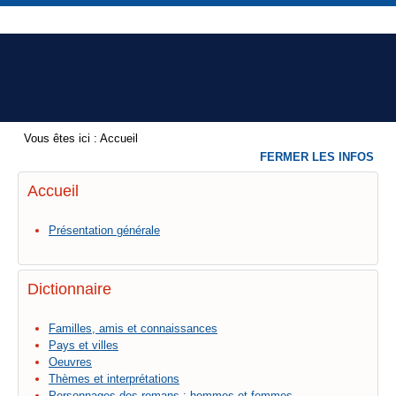
Vous êtes ici :
Accueil
FERMER LES INFOS
Accueil
Présentation générale
Dictionnaire
Familles, amis et connaissances
Pays et villes
Oeuvres
Thèmes et interprétations
Personnages des romans : hommes et femmes