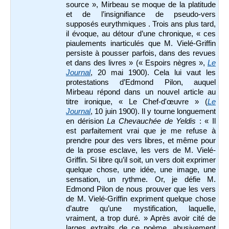
source », Mirbeau se moque de la platitude
et de l’insignifiance de pseudo-vers
supposés eurythmiques . Trois ans plus tard,
il évoque, au détour d’une chronique, « ces
piaulements inarticulés que M. Vielé-Griffin
persiste à pousser parfois, dans des revues
et dans des livres » (« Espoirs nègres »,
Le
Journal
, 20 mai 1900). Cela lui vaut les
protestations d’Edmond Pilon, auquel
Mirbeau répond dans un nouvel article au
titre ironique, « Le Chef-d'œuvre » (
Le
Journal
, 10 juin 1900). Il y tourne longuement
en dérision
La Chevauchée de Yeldis
: « Il
est parfaitement vrai que je me refuse à
prendre pour des vers libres, et même pour
de la prose esclave, les vers de M. Vielé-
Griffin. Si libre qu’il soit, un vers doit exprimer
quelque chose, une idée, une image, une
sensation, un rythme. Or, je défie M.
Edmond Pilon de nous prouver que les vers
de M. Vielé-Griffin expriment quelque chose
d’autre qu’une mystification, laquelle,
vraiment, a trop duré. » Après avoir cité de
larges extraits de ce poème, abusivement