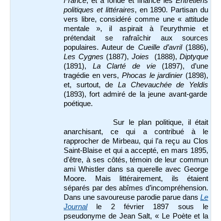
France
, et a fondé et financé les
Entretiens
politiques et littéraires
, en 1890. Partisan du
vers libre, considéré comme une « attitude
mentale », il aspirait à l’eurythmie et
prétendait se rafraîchir aux sources
populaires. Auteur de
Cueille d’avril
(1886),
Les Cygnes
(1887),
Joies
(1888),
Diptyque
(1891),
La Clarté de vie
(1897), d’une
tragédie en vers,
Phocas le jardinier
(1898),
et, surtout, de
La Chevauchée de Yeldis
(1893), fort admiré de la jeune avant-garde
poétique.
Sur le plan politique, il était
anarchisant, ce qui a contribué à le
rapprocher de Mirbeau, qui l’a reçu au Clos
Saint-Blaise et qui a accepté, en mars 1895,
d'être, à ses côtés, témoin de leur commun
ami Whistler dans sa querelle avec George
Moore. Mais littérairement, ils étaient
séparés par des abîmes d’incompréhension.
Dans une savoureuse parodie parue dans
Le
Journal
le 2 février 1897 sous le
pseudonyme de Jean Salt, « Le Poète et la