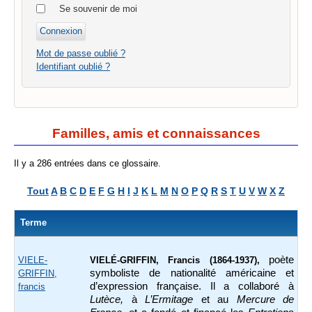
Se souvenir de moi
Mot de passe oublié ?
Identifiant oublié ?
Familles, amis et connaissances
Il y a 286 entrées dans ce glossaire.
Tout
A
B
C
D
E
F
G
H
I
J
K
L
M
N
O
P
Q
R
S
T
U
V
W
X
Z
Terme
poète
VIELE-
VIELÉ-GRIFFIN, Francis (1864-1937),
symboliste de nationalité américaine et
GRIFFIN,
d’expression française. Il a collaboré à
francis
Lutèce,
à
L’Ermitage
et au
Mercure de