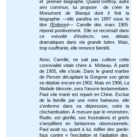
et premier biographe. Quand Geffroy, autre
ami commun, lui propose de créer le
Monument de Blanqui dont il finit la
biographie —elle paraîtra en 1897 sous le
titre
l’Enferm
é
— Camille dès mars 1905
répond positivement. Elle se reconnaît dans
ce «
révolté d’instinct
», ses débats
dramatiques dans «
la grande lutte
». Mais,
trop souffrante, elle renonce bientôt.
Ainsi, Camille, ne sait pas cultiver cette
convivialité vitale chère à Mirbeau. À partir
de 1905, elle s’isole. Dans le grand marbre
de
Persée
décapitant la Gorgone son génie
se déploie encore en 1902. Mais en 1906,
La
Niobide blessée
, sera l’œuvre testamentaire.
Paul vite marié est reparti en Chine. Exclue
de la famille par une mère haineuse, elle
s’enferme dans sa dépression, voire la
clochardisation. À mesure que le «monstre»,
Rodin, est glorifié, ses frustrations et griefs
s’amplifient en fantasmes obsessionnels.
Paul avait su, quant à lui, édifier des garde-
fous contre « l’excitation et l’agitation des