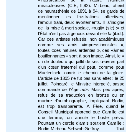
miraculeuse». (C.E, II,92). Mirbeau, atteint
de neurasthénie de 1891 à 94, se garde de
mentionner les frustrations affectives,
l’amour trahi, deux avortements. Il s’indigne
de la mise à mort sociale, «rugit» (sic) :« et
l’État n’est pas à genoux devant elle !» (ibid.).
Car ces artistes refusés, non académiques
comme ses amis «impressionnistes »,
toutes «ces natures ardentes », ces «âmes
bouillonnantes» sont à son image. Ainsi, le «
cri de douleur» qui jaillit de ses œuvres part
d’un cœur fraternel qui peut, comme pour
Maeterlinck, ouvrir le chemin de la gloire.
L’article de 1895 ne fut pas sans effet : le 25
juillet, Poincaré, le Ministre interpellé, passe
commande de
l’Âge mûr
. Mais peu après,
refus de sa traduction en bronze ou en
marbre :l’autobiographie, impliquant Rodin,
est trop transparente. À Fère, quand le
Conseil Municipal apprend que Camille est
une femme, on annule le buste prévu.
Pourtant un cercle d’amis soutient Camille :
Rodin-Mirbeau-Schwob,Geffroy. Tout