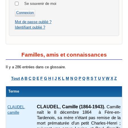
Se souvenir de moi
Mot de passe oublié ?
Identifiant oublié ?
Familles, amis et connaissances
Il y a 286 entrées dans ce glossaire.
Tout
A
B
C
D
E
F
G
H
I
J
K
L
M
N
O
P
Q
R
S
T
U
V
W
X
Z
Terme
CLAUDEL, Camille (1864-1943).
Camille
CLAUDEL,
naît le 8 décembre 1864 à Fère-en-
camille
Tardenois, sa mère n’étant pas remise de la
mort prématurée d’un petit Charles-Henri ;