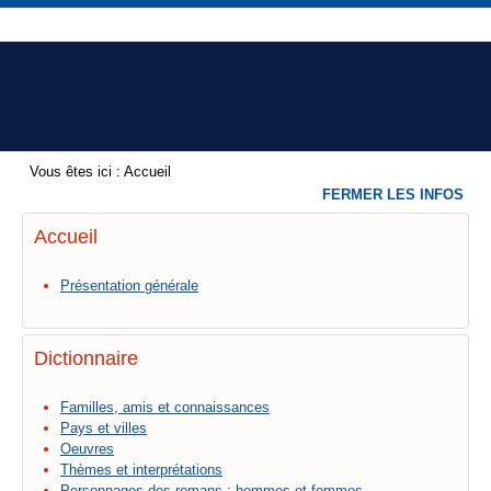
Vous êtes ici :
Accueil
FERMER LES INFOS
Accueil
Présentation générale
Dictionnaire
Familles, amis et connaissances
Pays et villes
Oeuvres
Thèmes et interprétations
Personnages des romans : hommes et femmes