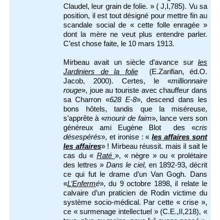
Claudel, leur grain de folie. » ( J,I,785). Vu sa
position, il est tout désigné pour mettre fin au
scandale social de « cette folle enragée »
dont la mère ne veut plus entendre parler.
C’est chose faite, le 10 mars 1913.
Mirbeau avait un siècle d’avance sur
les
Jardiniers de la folie
(E.Zarifian, éd.O.
Jacob, 2000). Certes, le «
millionnaire
rouge
», joue au touriste avec chauffeur dans
sa Charron «
628 E-8
», descend dans les
bons hôtels, tandis que la miséreuse,
s’apprête à «
mourir de faim
», lance vers son
généreux ami Eugène Blot des «
cris
désespérés
», et ironise : «
les affaires sont
les affaires
» ! Mirbeau réussit. mais il sait le
cas du «
Raté
», « nègre » ou « prolétaire
des lettres »
Dans le ciel,
en 1892-93, décrit
ce qui fut le drame d’un Van Gogh. Dans
«
L’Enferm
é
», du 9 octobre 1898, il relate le
calvaire d’un praticien de Rodin victime du
système socio-médical. Par cette « crise »,
ce « surmenage intellectuel » (C.E.,II,218), «