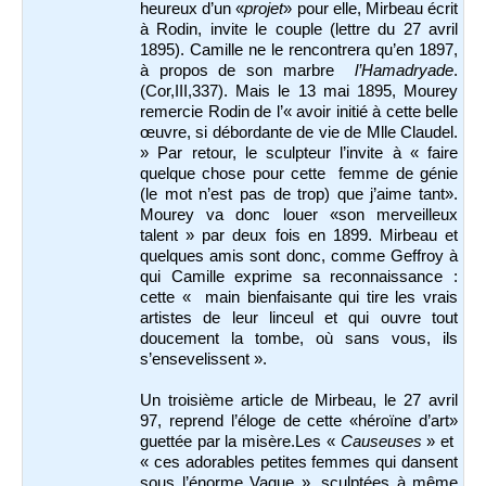
heureux d’un «
projet
» pour elle, Mirbeau écrit
à Rodin, invite le couple (lettre du 27 avril
1895). Camille ne le rencontrera qu’en 1897,
à propos de son marbre
l’Hamadryade
.
(Cor,III,337). Mais le 13 mai 1895, Mourey
remercie Rodin de l’« avoir initié à cette belle
œuvre, si débordante de vie de Mlle Claudel.
» Par retour, le sculpteur l’invite à « faire
quelque chose pour cette femme de génie
(le mot n’est pas de trop) que j’aime tant».
Mourey va donc louer «son merveilleux
talent » par deux fois en 1899. Mirbeau et
quelques amis sont donc, comme Geffroy à
qui Camille exprime sa reconnaissance :
cette « main bienfaisante qui tire les vrais
artistes de leur linceul et qui ouvre tout
doucement la tombe, où sans vous, ils
s’ensevelissent ».
Un troisième article de Mirbeau, le 27 avril
97, reprend l’éloge de cette «héroïne d’art»
guettée par la misère.Les «
Causeuses
» et
« ces adorables petites femmes qui dansent
sous l’énorme Vague », sculptées à même