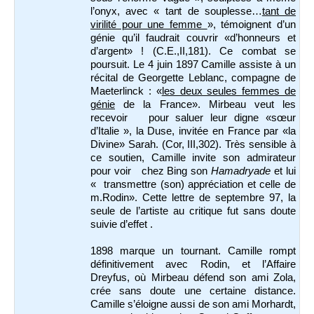
l’onyx, avec « tant de souplesse…
tant de
virilité pour une femme
», témoignent d’un
génie qu’il faudrait couvrir «d’honneurs et
d’argent» ! (C.E.,II,181). Ce combat se
poursuit. Le 4 juin 1897 Camille assiste à un
récital de Georgette Leblanc, compagne de
Maeterlinck : «
les deux seules femmes de
génie
de la France». Mirbeau veut les
recevoir pour saluer leur digne «sœur
d’Italie », la Duse, invitée en France par «la
Divine» Sarah. (Cor, III,302). Très sensible à
ce soutien, Camille invite son admirateur
pour voir chez Bing son
Hamadryade
et lui
« transmettre (son) appréciation et celle de
m.Rodin». Cette lettre de septembre 97, la
seule de l’artiste au critique fut sans doute
suivie d’effet .
1898 marque un tournant. Camille rompt
définitivement avec Rodin, et l’Affaire
Dreyfus, où Mirbeau défend son ami Zola,
crée sans doute une certaine distance.
Camille s’éloigne aussi de son ami Morhardt,