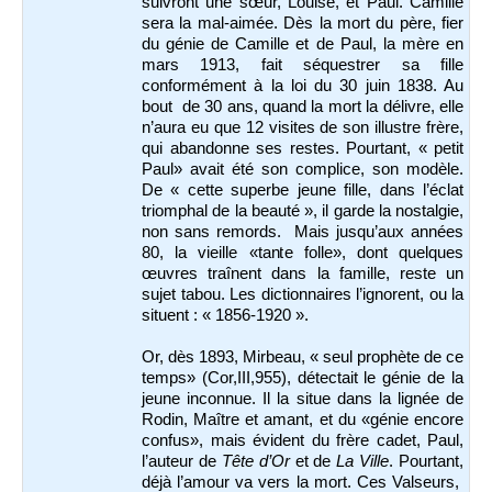
suivront une sœur, Louise, et Paul. Camille
sera la mal-aimée. Dès la mort du père, fier
du génie de Camille et de Paul, la mère en
mars 1913, fait séquestrer sa fille
conformément à la loi du 30 juin 1838. Au
bout de 30 ans, quand la mort la délivre, elle
n’aura eu que 12 visites de son illustre frère,
qui abandonne ses restes. Pourtant, « petit
Paul» avait été son complice, son modèle.
De « cette superbe jeune fille, dans l’éclat
triomphal de la beauté », il garde la nostalgie,
non sans remords. Mais jusqu’aux années
80, la vieille «tante folle», dont quelques
œuvres traînent dans la famille, reste un
sujet tabou. Les dictionnaires l’ignorent, ou la
situent : « 1856-1920 ».
Or, dès 1893, Mirbeau, « seul prophète de ce
temps» (Cor,III,955), détectait le génie de la
jeune inconnue. Il la situe dans la lignée de
Rodin, Maître et amant, et du «génie encore
confus», mais évident du frère cadet, Paul,
l’auteur de
Tête d’Or
et de
La Ville
. Pourtant,
déjà l’amour va vers la mort. Ces Valseurs,