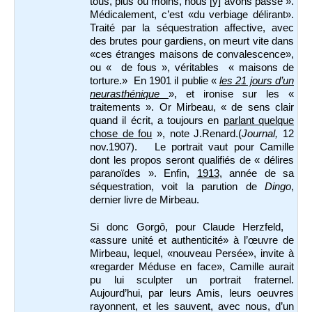
tous, plus ou moins, nous [y] avons passé ».
Médicalement, c’est «du verbiage délirant».
Traité par la séquestration affective, avec
des brutes pour gardiens, on meurt vite dans
«ces étranges maisons de convalescence»,
ou « de fous », véritables « maisons de
torture.» En 1901 il publie «
les 21 jours d’un
neurasthénique
», et ironise sur les «
traitements ». Or Mirbeau, « de sens clair
quand il écrit, a toujours en
parlant quelque
chose de fou
», note J.Renard.(
Journal,
12
nov.1907). Le portrait vaut pour Camille
dont les propos seront qualifiés de « délires
paranoïdes ». Enfin,
1913,
année de sa
séquestration, voit la parution de
Dingo
,
dernier livre de Mirbeau.
Si donc Gorgô, pour Claude Herzfeld,
«assure unité et authenticité» à l’œuvre de
Mirbeau, lequel, «nouveau Persée», invite à
«regarder Méduse en face», Camille aurait
pu lui sculpter un portrait fraternel.
Aujourd’hui, par leurs Amis, leurs oeuvres
rayonnent, et les sauvent, avec nous, d’un