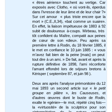
« êtres aériens» touchent au vertige. Car
exposés avec
Clotho
, « où vont-ils, éperdus
dans l’ivresse de leur âme et de leur chair ?»
Sur cet amour « plus triste encore que la
mort » (C.E.,II,34), «bat comme un suaire».
En effet, la liaison impétueuse de 1883 à 92
subit de douloureux à-coups. Mirbeau, très
tôt confident du Maître, compatit aux peines
de cœur de son «dieu». Peu après sa
première lettre à Rodin, du 18 février 1885, il
le met en confiance le 10 juin 1885 : « vous
m’avez fait bien de la peine [mais] on peut
tout dire à un ami. » De fait, avant et après la
rupture définitive de 1898, l’ami réconforte
l’amant effondré lors de séjours bretons à
Kérisper ( septembre 87, et juin 98 ).
Deux ans après l’analyse prémonitoire du 12
mai 1893 un second article sur «
le petit
groupe en plâtre
»,
les Causeuses
, et
d’autres œuvres dont le buste de
Rodin,
exalte le «génie»—le mot, répété cinq fois—
la «virtuosité» de la sculptrice pour son
«interprétation de la nature vraiment