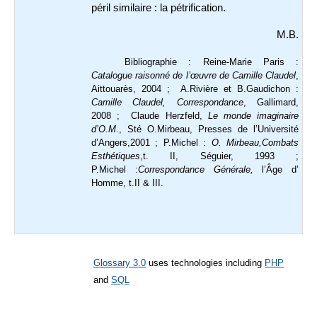
péril similaire : la pétrification.
M.B.
Bibliographie : Reine-Marie Paris :
Catalogue raisonné de l’œuvre de Camille Claudel
,
Aittouarès, 2004 ; A.Rivière et B.Gaudichon :
Camille Claudel, Correspondance
, Gallimard,
2008 ; Claude Herzfeld,
Le monde imaginaire
d’O.M
., Sté O.Mirbeau, Presses de l’Université
d’Angers,2001 ; P.Michel :
O. Mirbeau,Combats
Esthétiques
,t. II, Séguier, 1993 ;
P.Michel :
Correspondance Générale,
l’Âge d’
Homme, t.II & III.
Glossary 3.0
uses technologies including
PHP
and
SQL