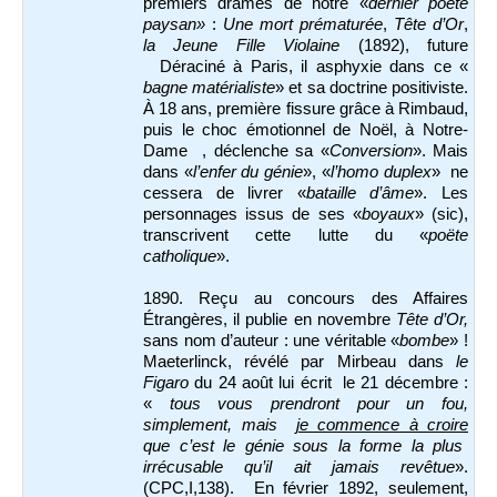
premiers drames de notre «
dernier poète
paysan»
:
Une mort prématurée
,
Tête d’Or
,
la Jeune Fille Violaine
(1892), future
Déraciné à Paris, il asphyxie dans ce «
bagne matérialiste
» et sa doctrine positiviste.
À 18 ans, première fissure grâce à Rimbaud,
puis le choc émotionnel de Noël, à Notre-
Dame , déclenche sa «
Conversion
». Mais
dans «
l’enfer du génie
», «
l’homo duplex
» ne
cessera de livrer «
bataille d’âme
». Les
personnages issus de ses «
boyaux
» (sic),
transcrivent cette lutte du «
poëte
catholique
».
1890. Reçu au concours des Affaires
Étrangères, il publie en novembre
Tête d’Or,
sans nom d’auteur : une véritable «
bombe
» !
Maeterlinck, révélé par Mirbeau dans
le
Figaro
du 24 août lui écrit le 21 décembre :
«
tous vous prendront pour un fou,
simplement, mais
je commence à croire
que c’est le
génie sous la forme la plus
irrécusable qu’il ait jamais revêtue
».
(CPC,I,138). En février 1892, seulement,