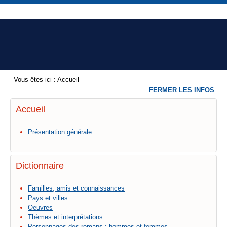
Vous êtes ici :
Accueil
FERMER LES INFOS
Accueil
Présentation générale
Dictionnaire
Familles, amis et connaissances
Pays et villes
Oeuvres
Thèmes et interprétations
Personnages des romans : hommes et femmes