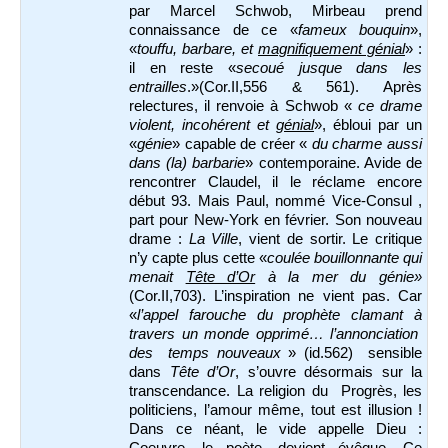
par Marcel Schwob, Mirbeau prend
connaissance de ce «
fameux bouquin
»,
«
touffu, barbare, et
magnifiquement génial
» :
il en reste «
secoué jusque dans les
entrailles
.»(Cor.II,556 & 561). Après
relectures, il renvoie à Schwob «
ce drame
violent, incohérent et
génial
», ébloui par un
«
génie
» capable de créer «
du charme aussi
dans (la) barbarie
» contemporaine. Avide de
rencontrer Claudel, il le réclame encore
début 93. Mais Paul, nommé Vice-Consul ,
part pour New-York en février. Son nouveau
drame :
La Ville
, vient de sortir. Le critique
n’y capte plus cette «
coulée bouillonnante qui
menait
Tête d’Or
à la mer du génie»
(Cor.II,703). L’inspiration ne vient pas. Car
«
l’appel farouche du prophète clamant à
travers un monde opprimé… l’annonciation
des temps nouveaux
» (id.562) sensible
dans
Tête d’Or
, s’ouvre désormais sur la
transcendance. La religion du Progrès, les
politiciens, l’amour même, tout est illusion !
Dans ce néant, le vide appelle Dieu :