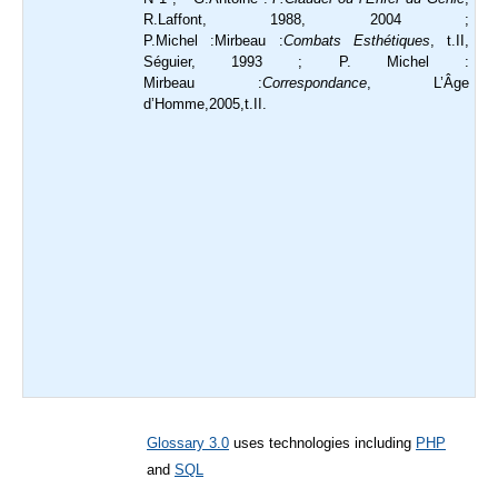
R.Laffont, 1988, 2004 ;
P.Michel :Mirbeau :
Combats Esthétiques
, t.II,
Séguier, 1993 ; P. Michel :
Mirbeau :
Correspondance
, L’Âge
d’Homme,2005,t.II.
Glossary 3.0
uses technologies including
PHP
and
SQL