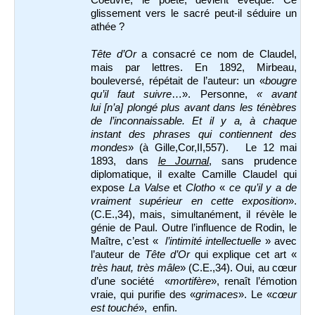
Coeuvre, le poète, devient évêque. Ce
glissement vers le sacré peut-il séduire un
athée ?
Tête d’Or
a consacré ce nom de Claudel,
mais par lettres. En 1892, Mirbeau,
bouleversé, répétait de l’auteur: un «
bougre
qu’il faut suivre
…». Personne,
« avant
lui [n’a] plongé plus avant dans les ténèbres
de l’inconnaissable. Et il y a, à chaque
instant des phrases qui contiennent des
mondes
» (à Gille,Cor,II,557). Le 12 mai
1893, dans
le Journal
, sans prudence
diplomatique, il exalte Camille Claudel qui
expose
La Valse
et
Clotho
«
ce qu’il y a de
vraiment supérieur en cette exposition
».
(C.E.,34), mais, simultanément, il révèle le
génie de Paul. Outre l’influence de Rodin, le
Maître, c’est «
l’intimité intellectuelle
» avec
l’auteur de
Tête d’Or
qui explique cet art «
très haut, très mâle
» (C.E.,34). Oui, au cœur
d’une société «
mortifère
», renaît l’émotion
vraie, qui purifie des «
grimaces
». Le «
cœur
est touché
», enfin.