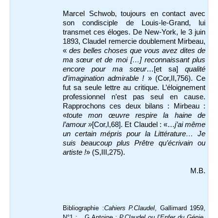
Marcel Schwob, toujours en contact avec
son condisciple de Louis-le-Grand, lui
transmet ces éloges. De New-York, le 3 juin
1893, Claudel remercie doublement Mirbeau,
«
des belles choses que vous avez dites de
ma sœur et de moi […] reconnaissant plus
encore pour ma sœur
…[et sa]
qualité
d’imagination admirable !
» (Cor,II,756). Ce
fut sa seule lettre au critique. L’éloignement
professionnel n’est pas seul en cause.
Rapprochons ces deux bilans : Mirbeau :
«
toute mon œuvre respire la haine de
l’amour »
[Cor,I,68]. Et Claudel : «…
j’ai même
un certain mépris pour la Littérature… Je
suis beaucoup plus Prêtre qu’écrivain ou
artiste !
» (S,III,275).
M.B.
Bibliographie :
Cahiers P.Claudel
, Gallimard 1959,
N°1 ; G.Antoine :
P.Claudel ou l’Enfer du Génie
,