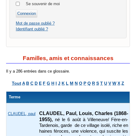
Se souvenir de moi
Mot de passe oublié ?
Identifiant oublié ?
Familles, amis et connaissances
Il y a 286 entrées dans ce glossaire.
Tout
A
B
C
D
E
F
G
H
I
J
K
L
M
N
O
P
Q
R
S
T
U
V
W
X
Z
Terme
CLAUDEL, Paul, Louis, Charles (1868-
CLAUDEL, paul
1955
),
né le 6 août à Villeneuve/ Fère-en-
Tardenois, garde de ce village isolé, riche en
haines féroces, une violence, qui suscite les