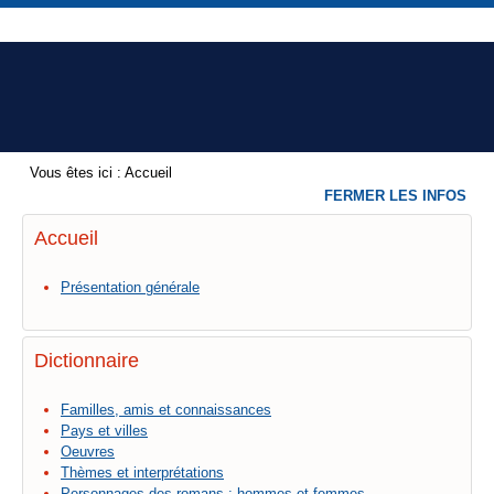
Vous êtes ici :
Accueil
FERMER LES INFOS
Accueil
Présentation générale
Dictionnaire
Familles, amis et connaissances
Pays et villes
Oeuvres
Thèmes et interprétations
Personnages des romans : hommes et femmes