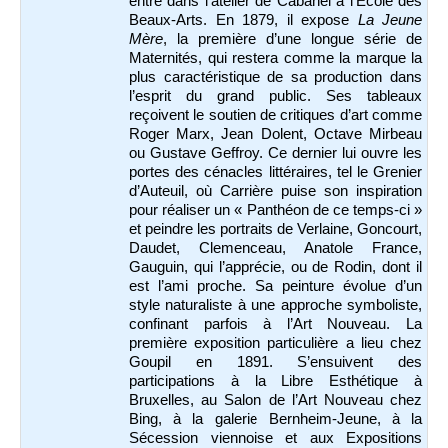
entre dans l’atelier de Cabanel à l’Ecole des
Beaux-Arts. En 1879, il expose
La Jeune
Mère
, la première d’une longue série de
Maternités, qui restera comme la marque la
plus caractéristique de sa production dans
l’esprit du grand public. Ses tableaux
reçoivent le soutien de critiques d’art comme
Roger Marx, Jean Dolent, Octave Mirbeau
ou Gustave Geffroy. Ce dernier lui ouvre les
portes des cénacles littéraires, tel le Grenier
d’Auteuil, où Carrière puise son inspiration
pour réaliser un « Panthéon de ce temps-ci »
et peindre les portraits de Verlaine, Goncourt,
Daudet, Clemenceau, Anatole France,
Gauguin, qui l’apprécie, ou de Rodin, dont il
est l’ami proche. Sa peinture évolue d’un
style naturaliste à une approche symboliste,
confinant parfois à l’Art Nouveau. La
première exposition particulière a lieu chez
Goupil en 1891. S’ensuivent des
participations à la Libre Esthétique à
Bruxelles, au Salon de l’Art Nouveau chez
Bing, à la galerie Bernheim-Jeune, à la
Sécession viennoise et aux Expositions