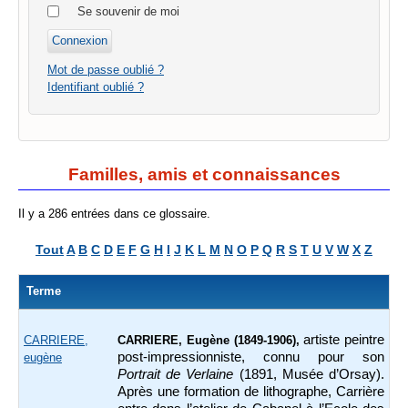
Se souvenir de moi
Mot de passe oublié ?
Identifiant oublié ?
Familles, amis et connaissances
Il y a 286 entrées dans ce glossaire.
Tout
A
B
C
D
E
F
G
H
I
J
K
L
M
N
O
P
Q
R
S
T
U
V
W
X
Z
Terme
artiste peintre
CARRIERE,
CARRIERE, Eugène (1849-1906),
post-impressionniste, connu pour son
eugène
Portrait de Verlaine
(1891, Musée d’Orsay).
Après une formation de lithographe, Carrière