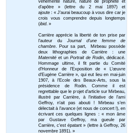
véhémente nature, nature de prophète et
d’apôtre » (lettre du 2 mai 1897) et
ajoute : « J’aurai beaucoup à vous dire car je
crois vous comprendre depuis longtemps
(
ibid
. »
Carrière apprécie la liberté de ton prise par
l’auteur du
Journal d’une femme de
chambre
. Pour sa part, Mirbeau possède
deux lithographies de Carrière : une
Maternité
et un
Portrait de Rodin
, dédicacé.
Hommage ultime, il fit partie du Comité
d’Honneur de l’Exposition de « L’œuvre
d’Eugène Carrière », qui eut lieu en mai-juin
1907, à l’Ecole des Beaux-Arts, sous la
présidence de Rodin. Comme il est
regrettable que le projet d’article sur Mirbeau,
illustré par Carrière, à l’initiative de l’ami
Geffroy, n’ait pas abouti ! Mirbeau s’en
délectait à l’avance (et nous de concert !), en
écrivant ces quelques lignes : « mon âme
par Gustave Geffroy, ma gueule par
Carrière, c’est épatant » (lettre à Geffroy, 26
novembre 1891). »