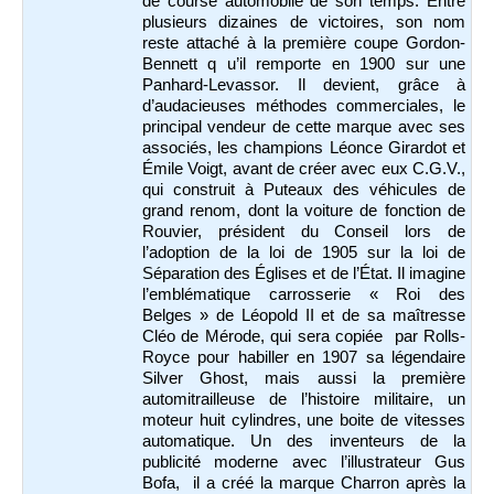
de course automobile de son temps. Entre
plusieurs dizaines de victoires, son nom
reste attaché à la première coupe Gordon-
Bennett q u’il remporte en 1900 sur une
Panhard-Levassor. Il devient, grâce à
d’audacieuses méthodes commerciales, le
principal vendeur de cette marque avec ses
associés, les champions Léonce Girardot et
Émile Voigt, avant de créer avec eux C.G.V.,
qui construit à Puteaux des véhicules de
grand renom, dont la voiture de fonction de
Rouvier, président du Conseil lors de
l’adoption de la loi de 1905 sur la loi de
Séparation des Églises et de l’État. Il imagine
l’emblématique carrosserie « Roi des
Belges » de Léopold II et de sa maîtresse
Cléo de Mérode, qui sera copiée par Rolls-
Royce pour habiller en 1907 sa légendaire
Silver Ghost, mais aussi la première
automitrailleuse de l’histoire militaire, un
moteur huit cylindres, une boite de vitesses
automatique. Un des inventeurs de la
publicité moderne avec l’illustrateur Gus
Bofa, il a créé la marque Charron après la