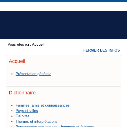
Vous êtes ici :
Accueil
FERMER LES INFOS
Accueil
Présentation générale
Dictionnaire
Familles, amis et connaissances
Pays et villes
Oeuvres
Thèmes et interprétations
Personnages des romans : hommes et femmes