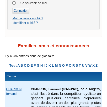
Se souvenir de moi
Mot de passe oublié ?
Identifiant oublié ?
Familles, amis et connaissances
Il y a 286 entrées dans ce glossaire.
Tout
A
B
C
D
E
F
G
H
I
J
K
L
M
N
O
P
Q
R
S
T
U
V
W
X
Z
Terme
né à Angers,
CHARRON,
CHARRON, Fernand (1866-1928),
s’est illustré dans la compétition cycliste en
fernand
gagnant plusieurs centaines d’épreuves
avant de devenir un des plus grands pilotes