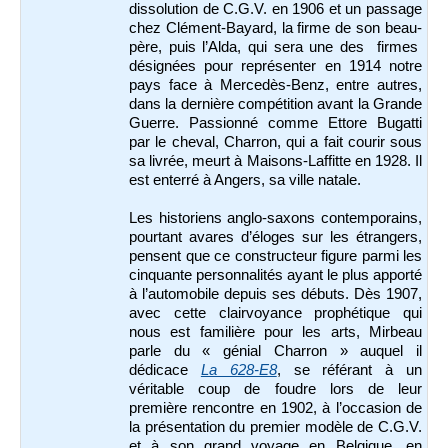
dissolution de C.G.V. en 1906 et un passage
chez Clément-Bayard, la firme de son beau-
père, puis l’Alda, qui sera une des firmes
désignées pour représenter en 1914 notre
pays face à Mercedès-Benz, entre autres,
dans la dernière compétition avant la Grande
Guerre. Passionné comme Ettore Bugatti
par le cheval, Charron, qui a fait courir sous
sa livrée, meurt à Maisons-Laffitte en 1928. Il
est enterré à Angers, sa ville natale.
Les historiens anglo-saxons contemporains,
pourtant avares d’éloges sur les étrangers,
pensent que ce constructeur figure parmi les
cinquante personnalités ayant le plus apporté
à l’automobile depuis ses débuts. Dès 1907,
avec cette clairvoyance prophétique qui
nous est familière pour les arts, Mirbeau
parle du « génial Charron » auquel il
dédicace
La 628-E8
, se référant à un
véritable coup de foudre lors de leur
première rencontre en 1902, à l’occasion de
la présentation du premier modèle de C.G.V.
et à son grand voyage en Belgique, en