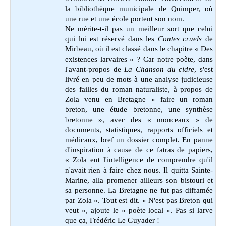
la bibliothèque municipale de Quimper, où
une rue et une école portent son nom.
Ne mérite-t-il pas un meilleur sort que celui
qui lui est réservé dans les
Contes cruels
de
Mirbeau, où il est classé dans le chapitre « Des
existences larvaires » ? Car notre poète, dans
l'avant-propos de
La Chanson du cidre
, s'est
livré en peu de mots à une analyse judicieuse
des failles du roman naturaliste, à propos de
Zola venu en Bretagne « faire un roman
breton, une étude bretonne, une synthèse
bretonne », avec des « monceaux » de
documents, statistiques, rapports officiels et
médicaux, bref un dossier complet. En panne
d'inspiration à cause de ce fatras de papiers,
« Zola eut l'intelligence de comprendre qu'il
n'avait rien à faire chez nous. Il quitta Sainte-
Marine, alla promener ailleurs son bistouri et
sa personne. La Bretagne ne fut pas diffamée
par Zola ». Tout est dit. « N'est pas Breton qui
veut », ajoute le « poète local ». Pas si larve
que ça, Frédéric Le Guyader !