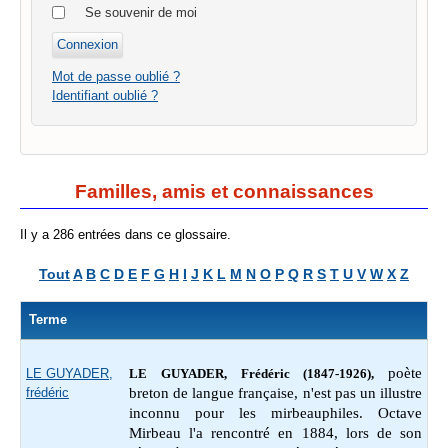
Se souvenir de moi
Mot de passe oublié ?
Identifiant oublié ?
Familles, amis et connaissances
Il y a 286 entrées dans ce glossaire.
Tout
A
B
C
D
E
F
G
H
I
J
K
L
M
N
O
P
Q
R
S
T
U
V
W
X
Z
Terme
poète
LE GUYADER,
LE GUYADER, Frédéric (1847-1926),
frédéric
breton de langue française, n'est pas un illustre
inconnu pour les mirbeauphiles. Octave
Mirbeau l'a rencontré en 1884, lors de son