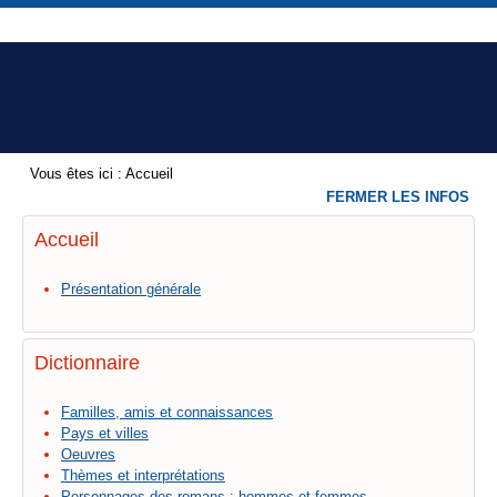
Vous êtes ici :
Accueil
FERMER LES INFOS
Accueil
Présentation générale
Dictionnaire
Familles, amis et connaissances
Pays et villes
Oeuvres
Thèmes et interprétations
Personnages des romans : hommes et femmes