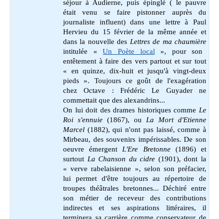
séjour à Audierne, puis épinglé ( le pauvre
était venu se faire pistonner auprès du
journaliste influent) dans une lettre à Paul
Hervieu du 15 février de la même année et
dans la nouvelle des
Lettres de ma chaumière
intitulée
«
Un Poète local
»,
pour son
entêtement à faire des vers partout et sur tout
« en quinze, dix-huit et jusqu'à vingt-deux
pieds ». Toujours ce goût de l'exagération
chez Octave : Frédéric Le Guyader ne
commettait que des alexandrins...
On lui doit des drames historiques comme
Le
Roi s'ennuie
(1867), ou
La Mort d'Etienne
Marcel
(1882), qui n'ont pas laissé, comme à
Mirbeau, des souvenirs impérissables. De son
oeuvre émergent
L'Ere Bretonne
(1896) et
surtout
La Chanson du cidre
(1901), dont la
« verve rabelaisienne », selon son préfacier,
lui permet d'être toujours au répertoire de
troupes théâtrales bretonnes... Déchiré entre
son métier de receveur des contributions
indirectes et ses aspirations littéraires, il
terminera sa carrière comme conservateur de