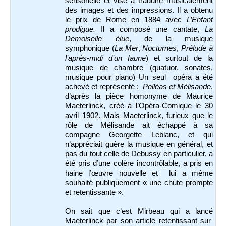
sensorielle et vise à traduire musicalement
des images et des impressions. Il a obtenu
le prix de Rome en 1884 avec
L’Enfant
prodigue.
Il a composé une cantate,
La
Demoiselle élue
, de la musique
symphonique (
La Mer
,
Nocturnes
,
Prélude à
l’après-midi d’un faune
) et surtout de la
musique de chambre (quatuor, sonates,
musique pour piano) Un seul opéra a été
achevé et représenté :
Pelléas et Mélisande
,
d’après la pièce homonyme de Maurice
Maeterlinck, créé à l’Opéra-Comique le 30
avril 1902. Mais Maeterlinck, furieux que le
rôle de Mélisande ait échappé à sa
compagne Georgette Leblanc, et qui
n’appréciait guère la musique en général, et
pas du tout celle de Debussy en particulier, a
été pris d’une colère incontrôlable, a pris en
haine l’œuvre nouvelle et lui a même
souhaité publiquement « une chute prompte
et retentissante ».
On sait que c’est Mirbeau qui a lancé
Maeterlinck par son article retentissant sur