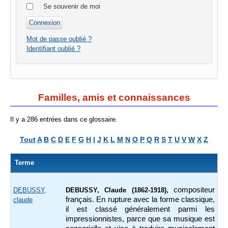
Se souvenir de moi
Mot de passe oublié ?
Identifiant oublié ?
Familles, amis et connaissances
Il y a 286 entrées dans ce glossaire.
Tout
A
B
C
D
E
F
G
H
I
J
K
L
M
N
O
P
Q
R
S
T
U
V
W
X
Z
Terme
compositeur
DEBUSSY,
DEBUSSY, Claude (1862-1918),
français. En rupture avec la forme classique,
claude
il est classé généralement parmi les
impressionnistes, parce que sa musique est