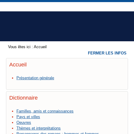
Vous êtes ici :
Accueil
FERMER LES INFOS
Accueil
Présentation générale
Dictionnaire
Familles, amis et connaissances
Pays et villes
Oeuvres
Thèmes et interprétations
Personnages des romans : hommes et femmes