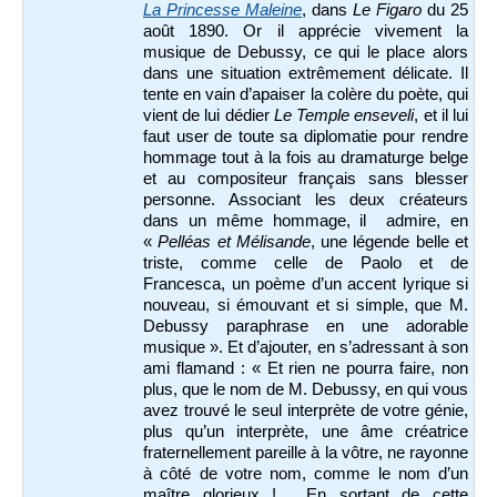
La Princesse Maleine
, dans
Le Figaro
du 25
août 1890. Or il apprécie vivement la
musique de Debussy, ce qui le place alors
dans une situation extrêmement délicate. Il
tente en vain d’apaiser la colère du poète, qui
vient de lui dédier
Le Temple enseveli
, et il lui
faut user de toute sa diplomatie pour rendre
hommage tout à la fois au dramaturge belge
et au compositeur français sans blesser
personne. Associant les deux créateurs
dans un même hommage, il admire, en
«
Pelléas et Mélisande
, une légende belle et
triste, comme celle de Paolo et de
Francesca, un poème d’un accent lyrique si
nouveau, si émouvant et si simple, que M.
Debussy paraphrase en une adorable
musique ». Et d’ajouter, en s’adressant à son
ami flamand : « Et rien ne pourra faire, non
plus, que le nom de M. Debussy, en qui vous
avez trouvé le seul interprète de votre génie,
plus qu’un interprète, une âme créatrice
fraternellement pareille à la vôtre, ne rayonne
à côté de votre nom, comme le nom d’un
maître glorieux !… En sortant de cette