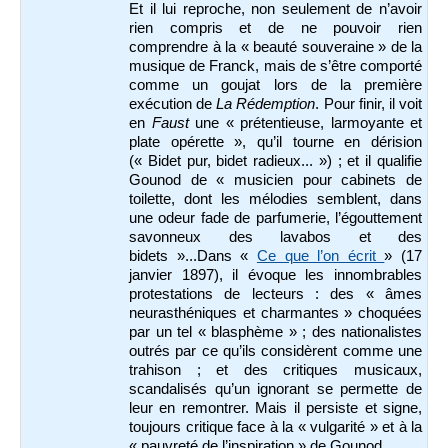
Et il lui reproche, non seulement de n’avoir
rien compris et de ne pouvoir rien
comprendre à la « beauté souveraine » de la
musique de Franck, mais de s’être comporté
comme un goujat lors de la première
exécution de
La Rédemption
. Pour finir, il voit
en
Faust
une « prétentieuse, larmoyante et
plate opérette », qu’il tourne en dérision
(« Bidet pur, bidet radieux... ») ; et il qualifie
Gounod de « musicien pour cabinets de
toilette, dont les mélodies semblent, dans
une odeur fade de parfumerie, l’égouttement
savonneux des lavabos et des
bidets »...Dans «
Ce que l’on écrit
» (17
janvier 1897), il évoque les innombrables
protestations de lecteurs : des « âmes
neurasthéniques et charmantes » choquées
par un tel « blasphème » ; des nationalistes
outrés par ce qu’ils considèrent comme une
trahison ; et des critiques musicaux,
scandalisés qu’un ignorant se permette de
leur en remontrer. Mais il persiste et signe,
toujours critique face à la « vulgarité » et à la
« pauvreté de l’inspiration » de Gounod.