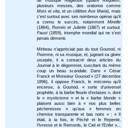
de musique religieuse (quatre
Requiem
,
plusieurs messes, des oratorios comme
Mors et vita
, et un célèbre
Ave Maria
), mais
c’est surtout avec ses nombreux opéras qu’il
a connu le succès, notamment
Mireille
(1864),
Roméo et Juliette
(1867) et surtout
Faust
(1859), triomphe mondial qui ne s’est
jamais démenti.
Mirbeau n’appréciait pas du tout Gounod, ni
l’homme, ni sa musique, et, jugeant sa gloire
usurpée, il a consacré deux articles du
Journal
à le dégommer, suscitant du même
coup un beau scandale. Dans « César
Franck et Monsieur Gounod » (27 décembre
1896), il oppose Franck, le méconnu qu’il
encense, à Gounod, « sorte d’universel
prophète, à la barbe fleurie d’extases », dont
le « mysticisme » et la « barbe blonde »
plaisent aussi bien à « nos plus belles
pécheresses » qu’aux « femmes en
chemise transparente et bas noirs » : « Il
était, à la fois, le Péché et le Repentir,
l’Ivresse et le Remords, le Ciel et l’Enfer »...