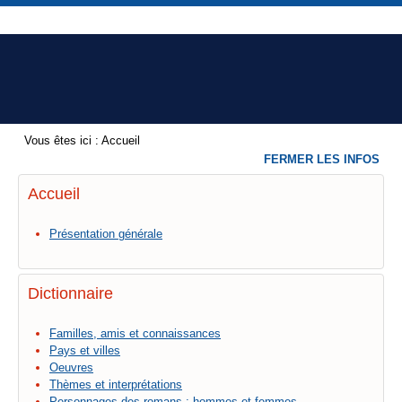
Vous êtes ici :
Accueil
FERMER LES INFOS
Accueil
Présentation générale
Dictionnaire
Familles, amis et connaissances
Pays et villes
Oeuvres
Thèmes et interprétations
Personnages des romans : hommes et femmes