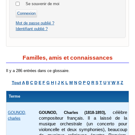
Se souvenir de moi
Mot de passe oublié ?
Identifiant oublié ?
Familles, amis et connaissances
Il y a 286 entrées dans ce glossaire.
Tout
A
B
C
D
E
F
G
H
I
J
K
L
M
N
O
P
Q
R
S
T
U
V
W
X
Z
Terme
célèbre
GOUNOD,
GOUNOD, Charles (1818-1893),
compositeur français. Il a laissé de la
charles
musique orchestrale (un concerto pour
violoncelle et deux symphonies), beaucoup